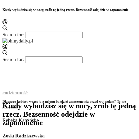
Kiedy wybudzisz się w nocy, zrób tę jedną rzecz. Bezsenność odejdzie w zapomnienie
Search for:
Search for:
codzienność
Dlaczego kobiety wracają z urlopu bardziej zmęczone niż przed wyjazdem? To nie
Kiedy wybudzisz się w nocy, zrób tę jedną
przypadek
rzecz. Bezsenność odejdzie w
Rebeka Kamińska
zapomnienie
Zosia Radziszewska