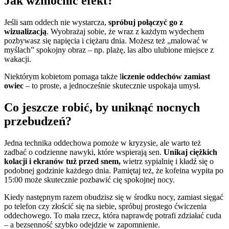
Jak wzmocnić efekt?
Jeśli sam oddech nie wystarcza,
spróbuj połączyć go z
wizualizacją
. Wyobrażaj sobie, że wraz z każdym wydechem
pozbywasz się napięcia i ciężaru dnia. Możesz też „malować w
myślach” spokojny obraz – np. plażę, las albo ulubione miejsce z
wakacji.
Niektórym kobietom pomaga także l
iczenie oddechów zamiast
owiec
– to proste, a jednocześnie skutecznie uspokaja umysł.
Co jeszcze robić, by uniknąć nocnych
przebudzeń?
Jedna technika oddechowa pomoże w kryzysie, ale warto też
zadbać o codzienne nawyki, które wspierają sen.
Unikaj ciężkich
kolacji i ekranów tuż przed snem,
wietrz sypialnię i kładź się o
podobnej godzinie każdego dnia. Pamiętaj też, że kofeina wypita po
15:00 może skutecznie pozbawić cię spokojnej nocy.
Kiedy następnym razem obudzisz się w środku nocy, zamiast sięgać
po telefon czy złościć się na siebie, spróbuj prostego ćwiczenia
oddechowego. To mała rzecz, która naprawdę potrafi zdziałać cuda
– a bezsenność szybko odejdzie w zapomnienie.