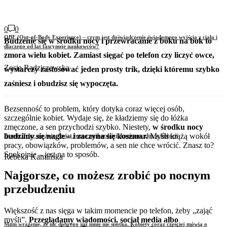
0
0
OBE (Out-of-Body Experience) – czym jest doświadczenie świadomego wyjścia z ciała i
Budzenie się w środku nocy i przewracanie z boku na bok to
dlaczego od lat fascynuje naukowców?
zmora wielu kobiet. Zamiast sięgać po telefon czy liczyć owce,
Zosia Radziszewska
wystarczy zastosować jeden prosty trik, dzięki któremu szybko
zaśniesz i obudzisz się wypoczęta.
Bezsenność to problem, który dotyka coraz więcej osób,
szczególnie kobiet. Wydaje się, że kładziemy się do łóżka
zmęczone, a sen przychodzi szybko. Niestety,
w środku nocy
budzimy się nagle – i zaczyna się koszmar.
Myśli krążą wokół
Bonnie Tyler nie żyje. Świat żegna najbardziej ikoniczny głos w historii
pracy, obowiązków, problemów, a sen nie chce wrócić. Znasz to?
Spokojnie – jest na to sposób.
Rebeka Kamińska
Najgorsze, co możesz zrobić po nocnym
przebudzeniu
Większość z nas sięga w takim momencie po telefon, żeby „zająć
myśli”.
Przeglądamy wiadomości, social media albo
Mam wrażenie, że nic dobrego już mnie nie spotka. Kobiety coraz częściej mówią o