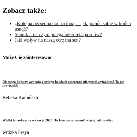
Zobacz także:
„Kolejna bezsenna noc za mną” – jak pomóc sobie w końcu
usnąć?
Sennik – na czym polega interpretacja snów?
Jaki wpływ na naszą cerę ma sen?
Może Cię zainteresować
Dlaczego kobiety wracają z urlopu bardziej zmęczone niż przed wyjazdem? To nie
przypadek
Rebeka Kamińska
Wielki horoskop na wakacje 2026. To lato może zmienić więcej, niż myślisz
wróżka Freya