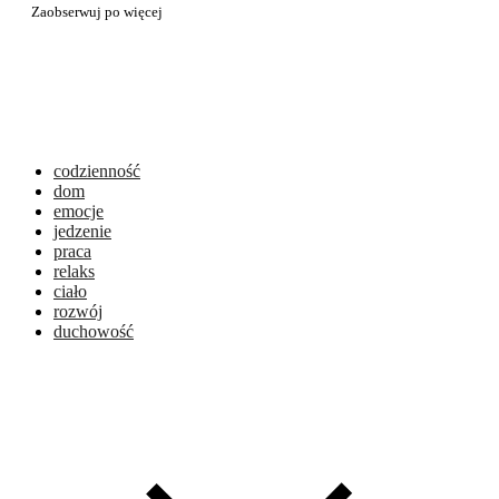
Zaobserwuj po więcej
codzienność
dom
emocje
jedzenie
praca
relaks
ciało
rozwój
duchowość