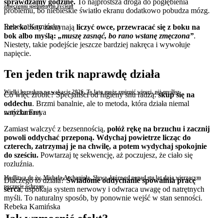
sprawdzamy godzinę.
To najprostsza droga do pogłębienia
zmęczeniu spełnionym życiem
problemu, bo niebieskie światło ekranu dodatkowo pobudza mózg.
Rebeka Kamińska
Inne kobiety zaczynają
liczyć owce, przewracać się z boku na
bok albo myślą:
„muszę zasnąć, bo rano wstanę zmęczona”
.
Niestety, takie podejście jeszcze bardziej nakręca i wywołuje
napięcie.
Ten jeden trik naprawdę działa
Wielki horoskop na wakacje 2026. To lato może zmienić więcej, niż myślisz
Co więc zrobić? Specjaliści od higieny snu radzą:
skup się na
oddechu
. Brzmi banalnie, ale to metoda, która działa niemal
natychmiast.
wróżka Freya
Zamiast walczyć z bezsennością,
połóż rękę na brzuchu i zacznij
powoli oddychać przeponą. Wdychaj powietrze licząc do
czterech, zatrzymaj je na chwilę, a potem wydychaj spokojnie
do sześciu.
Powtarzaj tę sekwencję, aż poczujesz, że ciało się
rozluźnia.
Modlitwa do św. Michała Archanioła. Słowa, które od ponad stu lat dają wierzącym
Dlaczego to działa?
Świadome oddychanie spowalnia pracę
poczucie ochrony
serca
, uspokaja system nerwowy i odwraca uwagę od natrętnych
myśli. To naturalny sposób, by ponownie wejść w stan senności.
Rebeka Kamińska