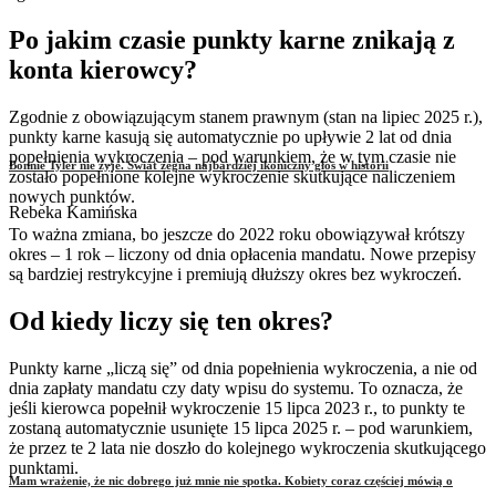
Po jakim czasie punkty karne znikają z
konta kierowcy?
Zgodnie z obowiązującym stanem prawnym (stan na lipiec 2025 r.),
punkty karne kasują się automatycznie po upływie 2 lat od dnia
popełnienia wykroczenia – pod warunkiem, że w tym czasie nie
Bonnie Tyler nie żyje. Świat żegna najbardziej ikoniczny głos w historii
zostało popełnione kolejne wykroczenie skutkujące naliczeniem
nowych punktów.
Rebeka Kamińska
To ważna zmiana, bo jeszcze do 2022 roku obowiązywał krótszy
okres – 1 rok – liczony od dnia opłacenia mandatu. Nowe przepisy
są bardziej restrykcyjne i premiują dłuższy okres bez wykroczeń.
Od kiedy liczy się ten okres?
Punkty karne „liczą się” od dnia popełnienia wykroczenia, a nie od
dnia zapłaty mandatu czy daty wpisu do systemu. To oznacza, że
jeśli kierowca popełnił wykroczenie 15 lipca 2023 r., to punkty te
zostaną automatycznie usunięte 15 lipca 2025 r. – pod warunkiem,
że przez te 2 lata nie doszło do kolejnego wykroczenia skutkującego
punktami.
Mam wrażenie, że nic dobrego już mnie nie spotka. Kobiety coraz częściej mówią o