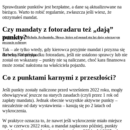
Sprawdzanie punktów jest bezpłatne, a dane są aktualizowane na
bieżąco. Warto to robić regularnie, zwłaszcza jeśli wiesz, że
otrzymałeś mandat.
Czy mandaty z fotoradaru też „dają”
punkty?
Modlitwa do św. Michała Archanioła. Słowa, które od ponad stu lat dają wierzącym
poczucie ochrony
Tak – ale tylko wtedy, gdy kierowca przyjmie mandat i przyzna się
Rebeka Kamińska
do winy. W przypadku fotoradaru, jeśli nie ustalono sprawcy lub nie
został on wskazany – punkty nie są naliczane, choć kara finansowa
może zostać nałożona na właściciela pojazdu.
Co z punktami karnymi z przeszłości?
Jeśli punkty zostały naliczone przed wrześniem 2022 roku, mogły
obowiązywać jeszcze na starych zasadach (czyli przez 1 rok od
zapłaty mandatu). Jednak obecnie wszystkie aktywne punkty –
niezależnie od daty wystawienia – kasują się po 2 latach od
wykroczenia.
W praktyce oznacza to, że nawet jeśli wykroczenie miało miejsce
np. w czerwcu 2022 roku, a mandat zapłacono później, punkty