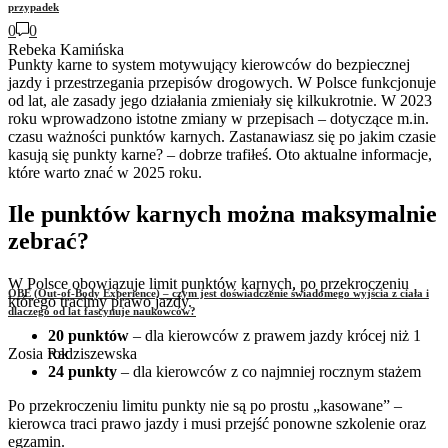
przypadek
0
0
Rebeka Kamińska
Punkty karne to system motywujący kierowców do bezpiecznej
jazdy i przestrzegania przepisów drogowych. W Polsce funkcjonuje
od lat, ale zasady jego działania zmieniały się kilkukrotnie. W 2023
roku wprowadzono istotne zmiany w przepisach – dotyczące m.in.
czasu ważności punktów karnych. Zastanawiasz się po jakim czasie
kasują się punkty karne? – dobrze trafiłeś. Oto aktualne informacje,
które warto znać w 2025 roku.
Ile punktów karnych można maksymalnie
zebrać?
W Polsce obowiązuje limit punktów karnych, po przekroczeniu
OBE (Out-of-Body Experience) – czym jest doświadczenie świadomego wyjścia z ciała i
którego tracimy prawo jazdy.
dlaczego od lat fascynuje naukowców?
20 punktów
– dla kierowców z prawem jazdy krócej niż 1
Zosia Radziszewska
rok
24 punkty
– dla kierowców z co najmniej rocznym stażem
Po przekroczeniu limitu punkty nie są po prostu „kasowane” –
kierowca traci prawo jazdy i musi przejść ponowne szkolenie oraz
egzamin.