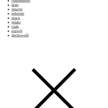
codzienność
dom
emocje
jedzenie
praca
relaks
ciało
rozwój
duchowość