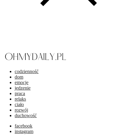
codzienność
dom
emocje
jedzenie
praca
relaks
ciało
rozwój
duchowość
facebook
instagram