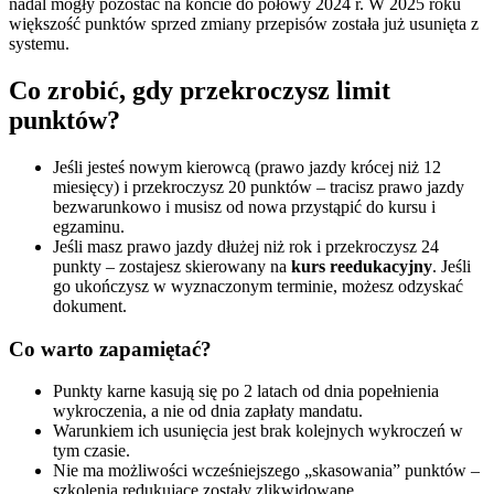
nadal mogły pozostać na koncie do połowy 2024 r. W 2025 roku
większość punktów sprzed zmiany przepisów została już usunięta z
systemu.
Co zrobić, gdy przekroczysz limit
punktów?
Jeśli jesteś nowym kierowcą (prawo jazdy krócej niż 12
miesięcy) i przekroczysz 20 punktów – tracisz prawo jazdy
bezwarunkowo i musisz od nowa przystąpić do kursu i
egzaminu.
Jeśli masz prawo jazdy dłużej niż rok i przekroczysz 24
punkty – zostajesz skierowany na
kurs reedukacyjny
. Jeśli
go ukończysz w wyznaczonym terminie, możesz odzyskać
dokument.
Co warto zapamiętać?
Punkty karne kasują się po 2 latach od dnia popełnienia
wykroczenia, a nie od dnia zapłaty mandatu.
Warunkiem ich usunięcia jest brak kolejnych wykroczeń w
tym czasie.
Nie ma możliwości wcześniejszego „skasowania” punktów –
szkolenia redukujące zostały zlikwidowane.