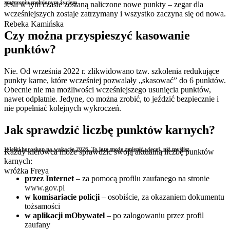
zmęczeniu spełnionym życiem
Jeśli w tym czasie zostaną naliczone nowe punkty – zegar dla
wcześniejszych zostaje zatrzymany i wszystko zaczyna się od nowa.
Rebeka Kamińska
Czy można przyspieszyć kasowanie
punktów?
Nie. Od września 2022 r. zlikwidowano tzw. szkolenia redukujące
punkty karne, które wcześniej pozwalały „skasować” do 6 punktów.
Obecnie nie ma możliwości wcześniejszego usunięcia punktów,
nawet odpłatnie. Jedyne, co można zrobić, to jeździć bezpiecznie i
nie popełniać kolejnych wykroczeń.
Jak sprawdzić liczbę punktów karnych?
Wielki horoskop na wakacje 2026. To lato może zmienić więcej, niż myślisz
Każdy kierowca może sprawdzić swoją aktualną liczbę punktów
karnych:
wróżka Freya
przez Internet
– za pomocą profilu zaufanego na stronie
www.gov.pl
w komisariacie policji
– osobiście, za okazaniem dokumentu
tożsamości
w aplikacji mObywatel
– po zalogowaniu przez profil
zaufany