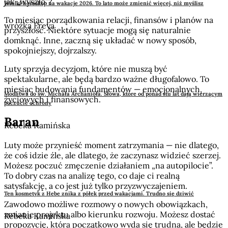
jak „wyszło”?
Wielki horoskop na wakacje 2026. To lato może zmienić więcej, niż myślisz
To miesiąc porządkowania relacji, finansów i planów na
wróżka Freya
przyszłość. Niektóre sytuacje mogą się naturalnie
domknąć. Inne, zaczną się układać w nowy sposób,
spokojniejszy, dojrzalszy.
Luty sprzyja decyzjom, które nie muszą być
spektakularne, ale będą bardzo ważne długofalowo. To
miesiąc budowania fundamentów — emocjonalnych,
Modlitwa do św. Michała Archanioła. Słowa, które od ponad stu lat dają wierzącym
życiowych i finansowych.
poczucie ochrony
Baran
Rebeka Kamińska
Luty może przynieść moment zatrzymania — nie dlatego,
że coś idzie źle, ale dlatego, że zaczynasz widzieć szerzej.
Możesz poczuć zmęczenie działaniem „na autopilocie”.
To dobry czas na analizę tego, co daje ci realną
satysfakcję, a co jest już tylko przyzwyczajeniem.
Ten kosmetyk z Hebe znika z półek przed wakacjami. Trudno się dziwić
Zawodowo możliwe rozmowy o nowych obowiązkach,
zmianie projektu albo kierunku rozwoju. Możesz dostać
Rebeka Kamińska
propozycję, która początkowo wyda się trudna, ale będzie