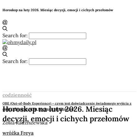
Horoskop na luty 2026. Miesiąc decyzji, emocji i cichych przełomów
Search for:
Search for:
codzienność
OBE (Out-of-Body Experience) – czym jest doświadczenie świadomego wyjścia z
Horoskop na luty 2026. Miesiąc
ciała i dlaczego od lat fascynuje naukowców?
decyzji, emocji i cichych przełomów
Zosia Radziszewska
wróżka Freya