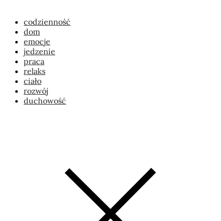
codzienność
dom
emocje
jedzenie
praca
relaks
ciało
rozwój
duchowość