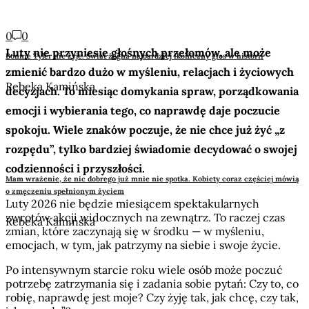
0
0
Luty nie przyniesie głośnych przełomów, ale może
Bonnie Tyler nie żyje. Świat żegna najbardziej ikoniczny głos w historii
zmienić bardzo dużo w myśleniu, relacjach i życiowych
Rebeka Kamińska
decyzjach. To miesiąc domykania spraw, porządkowania
emocji i wybierania tego, co naprawdę daje poczucie
spokoju. Wiele znaków poczuje, że nie chce już żyć „z
rozpędu”, tylko bardziej świadomie decydować o swojej
codzienności i przyszłości.
Mam wrażenie, że nic dobrego już mnie nie spotka. Kobiety coraz częściej mówią
o zmęczeniu spełnionym życiem
Luty 2026 nie będzie miesiącem spektakularnych
zwrotów akcji widocznych na zewnątrz. To raczej czas
Rebeka Kamińska
zmian, które zaczynają się w środku — w myśleniu,
emocjach, w tym, jak patrzymy na siebie i swoje życie.
Po intensywnym starcie roku wiele osób może poczuć
potrzebę zatrzymania się i zadania sobie pytań: Czy to, co
robię, naprawdę jest moje? Czy żyję tak, jak chcę, czy tak,