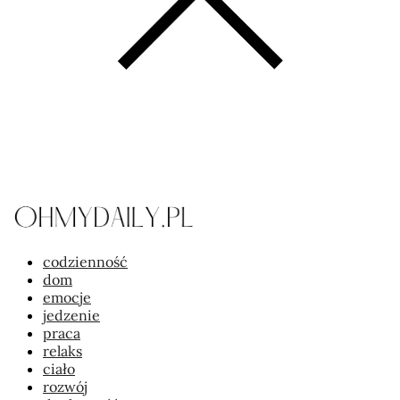
codzienność
dom
emocje
jedzenie
praca
relaks
ciało
rozwój