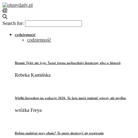
Search for:
codzienność
codzienność
Bonnie Tyler nie żyje. Świat żegna najbardziej ikoniczny głos w historii
Rebeka Kamińska
Wielki horoskop na wakacje 2026. To lato może zmienić więcej, niż myślisz
wróżka Freya
Robisz makijaż przy oknie? To może skończyć się tragicznie