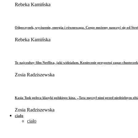
Rebeka Kamińska
Odpoczynek, wyciszenie, energia i równowaga. Czego możemy nauczyć się od Stre
Rebeka Kamińska
To najczulszy film Netflixa, jaki widziałam. Koniecznie przygotuj zapas chusteczek
Zosia Radziszewska
Kasia Tusk poleca klasyki polskiego kina. „Tata męczył nimi przed niedzielnym ob
Zosia Radziszewska
ciało
ciało