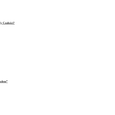
fy Czułości?
iadem”