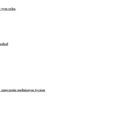
w tym roku
sadzał
o zmęczeniu spełnionym życiem