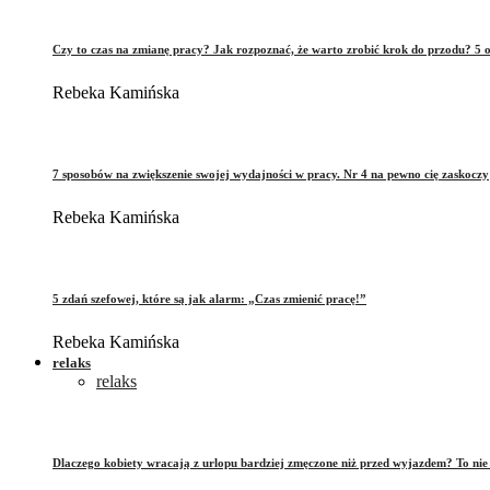
Czy to czas na zmianę pracy? Jak rozpoznać, że warto zrobić krok do przodu? 5 o
Rebeka Kamińska
7 sposobów na zwiększenie swojej wydajności w pracy. Nr 4 na pewno cię zaskoczy
Rebeka Kamińska
5 zdań szefowej, które są jak alarm: „Czas zmienić pracę!”
Rebeka Kamińska
relaks
relaks
Dlaczego kobiety wracają z urlopu bardziej zmęczone niż przed wyjazdem? To ni