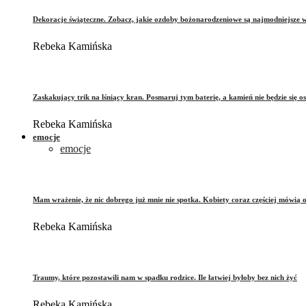
Dekoracje świąteczne. Zobacz, jakie ozdoby bożonarodzeniowe są najmodniejsze 
Rebeka Kamińska
Zaskakujący trik na lśniący kran. Posmaruj tym baterię, a kamień nie będzie się o
Rebeka Kamińska
emocje
emocje
Mam wrażenie, że nic dobrego już mnie nie spotka. Kobiety coraz częściej mówią 
Rebeka Kamińska
Traumy, które pozostawili nam w spadku rodzice. Ile łatwiej byłoby bez nich żyć
Rebeka Kamińska