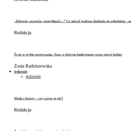
„Zdrowia, szczęścia, pomyślności…” Co mówić podczas dzielenia się opłatkiem – 
Redakcja
Życie w trybie przetrwania. Stan, w którym funkcjonuje coraz więcej kobiet
Zosia Radziszewska
jedzenie
jedzenie
Woda z brzozy – czy warto ją pić?
Redakcja