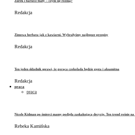
Żurek i barszcz biały – czym się różnią?
Redakcja
Zimowa herbata jak z kawiarni. Wybrałyśmy najlepsze przepisy
Redakcja
Ten jeden składnik sprawi, że gorąca czekolada będzie gęsta i aksamitna
Redakcja
praca
praca
Nicole Kidman po śmierci mamy podjęła zaskakującą decyzję. Ten trend rośnie na 
Rebeka Kamińska