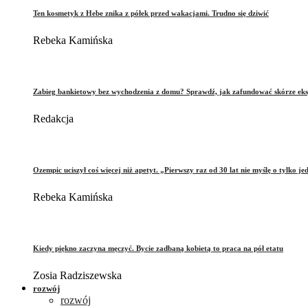
Ten kosmetyk z Hebe znika z półek przed wakacjami. Trudno się dziwić
Rebeka Kamińska
Zabieg bankietowy bez wychodzenia z domu? Sprawdź, jak zafundować skórze eks
Redakcja
Ozempic uciszył coś więcej niż apetyt. „Pierwszy raz od 30 lat nie myślę o tylko je
Rebeka Kamińska
Kiedy piękno zaczyna męczyć. Bycie zadbaną kobietą to praca na pół etatu
Zosia Radziszewska
rozwój
rozwój