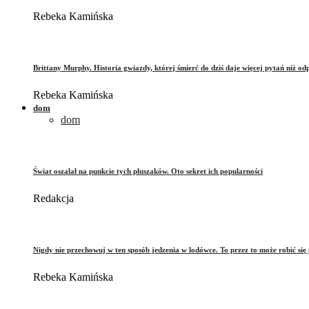
Rebeka Kamińska
Brittany Murphy. Historia gwiazdy, której śmierć do dziś daje więcej pytań niż od
Rebeka Kamińska
dom
dom
Świat oszalał na punkcie tych pluszaków. Oto sekret ich popularności
Redakcja
Nigdy nie przechowuj w ten sposób jedzenia w lodówce. To przez to może robić się 
Rebeka Kamińska