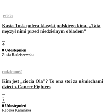
relaks
Kasia Tusk poleca klasyki polskiego kina. „Tata
męczył nimi przed niedzielnym obiadem”
0 Udostępnień
Zosia Radziszewska
codzienność
Kim jest „ciocia Ola”? To ona stoi za uśmiechami
dzieci z Cancer Fighters
0 Udostępnień
Rebeka Kamińska