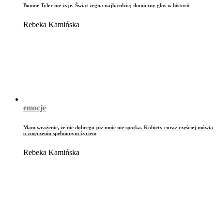
Bonnie Tyler nie żyje. Świat żegna najbardziej ikoniczny głos w historii
Rebeka Kamińska
emocje
Mam wrażenie, że nic dobrego już mnie nie spotka. Kobiety coraz częściej mówią
o zmęczeniu spełnionym życiem
Rebeka Kamińska