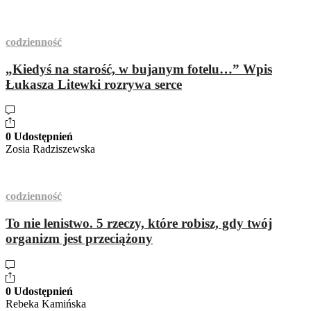
codzienność
„Kiedyś na starość, w bujanym fotelu…” Wpis
Łukasza Litewki rozrywa serce
0 Udostępnień
Zosia Radziszewska
codzienność
To nie lenistwo. 5 rzeczy, które robisz, gdy twój
organizm jest przeciążony
0 Udostępnień
Rebeka Kamińska