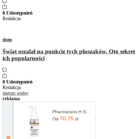
0 Udostępnień
Redakcja
dom
Świat oszalał na punkcie tych pluszaków. Oto sekret
ich popularności
0 Udostępnień
Redakcja
starsze wpisy
reklama
Pharmaceris H-Stimuforten Preparat Do Intensywnej Kuracji Stymulującej Wzrost Włosów 125ml
70,75
Od
zł