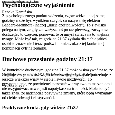
zmęczeniu spełnionym życiem
Psychologiczne wyjaśnienie
Rebeka Kamińska
Z psychologicznego punktu widzenia, częste widzenie tej samej
godziny może być wynikiem czegoś, co nazywa się efektem
Baadera-Meinhofa (inaczej „iluzją częstotliwości”). To zjawisko
polega na tym, że gdy zauważysz coś po raz pierwszy, zaczynasz
dostrzegać to częściej, ponieważ twój umysł zwraca na to większą
uwagę. Może być tak, że godzina 21:37 zyskała dla ciebie jakieś
osobiste znaczenie i teraz podświadomie szukasz tej konkretnej
kombinacji cyfr na zegarku.
Duchowe przesłanie godziny 21:37
W kontekście duchowym, godzina 21:37 może wskazywać na to, że
znajdujesz się na właściwej ścieżce swojego życia, ale potrzebujesz
Wielki horoskop na wakacje 2026. To lato może zmienić więcej, niż myślisz
jeszcze większej wiary w siebie i swoje możliwości. To
przypomnienie, że powinieneś pozostać wierny swoim marzeniom i
wróżka Freya
nie rezygnować, nawet jeśli napotykasz na trudności. Może to być
także znak, że nadchodzą pozytywne zmiany, które będą wymagały
od ciebie odwagi i elastyczności.
Praktyczne kroki, gdy widzisz 21:37