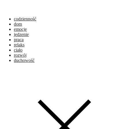
codzienność
dom
emocje
jedzenie
praca
relaks
ciało
rozwój
duchowość