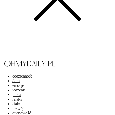
codzienność
dom
emocje
jedzenie
praca
relaks
ciało
rozwój
duchowość