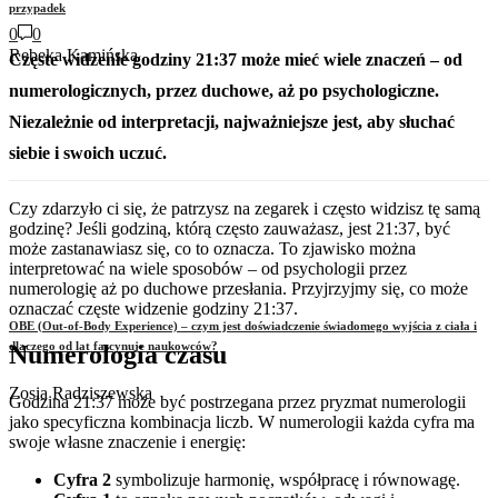
przypadek
0
0
Rebeka Kamińska
Częste widzenie godziny 21:37 może mieć wiele znaczeń – od
numerologicznych, przez duchowe, aż po psychologiczne.
Niezależnie od interpretacji, najważniejsze jest, aby słuchać
siebie i swoich uczuć.
Czy zdarzyło ci się, że patrzysz na zegarek i często widzisz tę samą
godzinę? Jeśli godziną, którą często zauważasz, jest 21:37, być
może zastanawiasz się, co to oznacza. To zjawisko można
interpretować na wiele sposobów – od psychologii przez
numerologię aż po duchowe przesłania. Przyjrzyjmy się, co może
oznaczać częste widzenie godziny 21:37.
OBE (Out-of-Body Experience) – czym jest doświadczenie świadomego wyjścia z ciała i
dlaczego od lat fascynuje naukowców?
Numerologia czasu
Zosia Radziszewska
Godzina 21:37 może być postrzegana przez pryzmat numerologii
jako specyficzna kombinacja liczb. W numerologii każda cyfra ma
swoje własne znaczenie i energię:
Cyfra 2
symbolizuje harmonię, współpracę i równowagę.