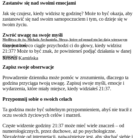
Zastanów się nad swoimi emocjami
Jak się czujesz, kiedy widzisz tę godzinę? Może to być okazja, aby
zastanowić się nad swoim samopoczuciem i tym, co dzieje się w
twoim życiu.
Zwróć uwagę na swoje myśli
Modlitwa do św. Michała Archanioła. Słowa, które od ponad stu lat dają wierzącym
Czy jest coś, co ciągle przychodzi ci do głowy, kiedy widzisz
poczucie ochrony
21:37? Może to być znak, że powinieneś podjąć działania w danej
sprawie.
Rebeka Kamińska
Zapisz swoje obserwacje
Prowadzenie dziennika może pomóc w zrozumieniu, dlaczego ta
godzina przyciąga twoją uwagę. Zapisuj swoje myśli, emocje i
wydarzenia, które miały miejsce, kiedy widziałeś 21:37.
Przypomnij sobie o swoich celach
Ta godzina może być subtelnym przypomnieniem, abyś nie tracił z
oczu swoich życiowych celów i marzeń.
Częste widzenie godziny 21:37 może mieć wiele znaczeń – od
numerologicznych, przez duchowe, aż po psychologiczne.
Niezależnie od interpretacji, najważniejsze jest, aby słuchać siebie i