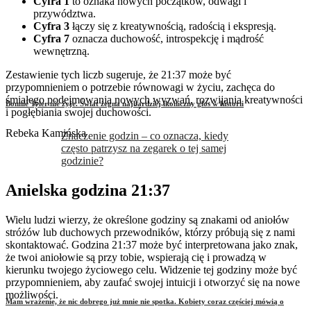
Cyfra 1
to oznaka nowych początków, odwagi i
przywództwa.
Cyfra 3
łączy się z kreatywnością, radością i ekspresją.
Cyfra 7
oznacza duchowość, introspekcję i mądrość
wewnętrzną.
Zestawienie tych liczb sugeruje, że 21:37 może być
przypomnieniem o potrzebie równowagi w życiu, zachęca do
śmiałego podejmowania nowych wyzwań, rozwijania kreatywności
Bonnie Tyler nie żyje. Świat żegna najbardziej ikoniczny głos w historii
i pogłębiania swojej duchowości.
Rebeka Kamińska
Znaczenie godzin – co oznacza, kiedy
często patrzysz na zegarek o tej samej
godzinie?
Anielska godzina 21:37
Wielu ludzi wierzy, że określone godziny są znakami od aniołów
stróżów lub duchowych przewodników, którzy próbują się z nami
skontaktować. Godzina 21:37 może być interpretowana jako znak,
że twoi aniołowie są przy tobie, wspierają cię i prowadzą w
kierunku twojego życiowego celu. Widzenie tej godziny może być
przypomnieniem, aby zaufać swojej intuicji i otworzyć się na nowe
możliwości.
Mam wrażenie, że nic dobrego już mnie nie spotka. Kobiety coraz częściej mówią o