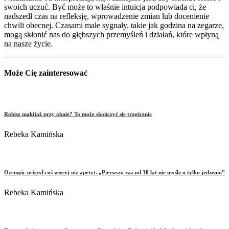
swoich uczuć. Być może to właśnie intuicja podpowiada ci, że
nadszedł czas na refleksję, wprowadzenie zmian lub docenienie
chwili obecnej. Czasami małe sygnały, takie jak godzina na zegarze,
mogą skłonić nas do głębszych przemyśleń i działań, które wpłyną
na nasze życie.
Może Cię zainteresować
Robisz makijaż przy oknie? To może skończyć się tragicznie
Rebeka Kamińska
Ozempic uciszył coś więcej niż apetyt. „Pierwszy raz od 30 lat nie myślę o tylko jedzeniu”
Rebeka Kamińska