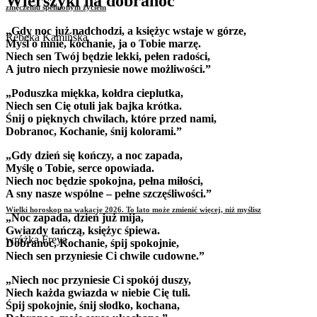
Wierszyki na dobranoc
zmęczeniu spełnionym życiem
„Gdy noc już nadchodzi, a księżyc wstaje w górze,
Rebeka Kamińska
Myśl o mnie, kochanie, ja o Tobie marzę.
Niech sen Twój będzie lekki, pełen radości,
A jutro niech przyniesie nowe możliwości.”
„Poduszka miękka, kołdra cieplutka,
Niech sen Cię otuli jak bajka krótka.
Śnij o pięknych chwilach, które przed nami,
Dobranoc, Kochanie, śnij kolorami.”
„Gdy dzień się kończy, a noc zapada,
Myślę o Tobie, serce opowiada.
Niech noc będzie spokojna, pełna miłości,
A sny nasze wspólne – pełne szczęśliwości.”
Wielki horoskop na wakacje 2026. To lato może zmienić więcej, niż myślisz
„Noc zapada, dzień już mija,
Gwiazdy tańczą, księżyc śpiewa.
wróżka Freya
Dobranoc, Kochanie, śpij spokojnie,
Niech sen przyniesie Ci chwile cudowne.”
„Niech noc przyniesie Ci spokój duszy,
Niech każda gwiazda w niebie Cię tuli.
Śpij spokojnie, śnij słodko, kochana,