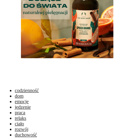
codzienność
dom
emocje
jedzenie
praca
relaks
ciało
rozwój
duchowość