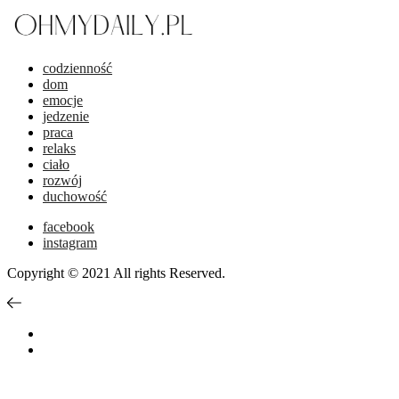
codzienność
dom
emocje
jedzenie
praca
relaks
ciało
rozwój
duchowość
facebook
instagram
Copyright © 2021 All rights Reserved.