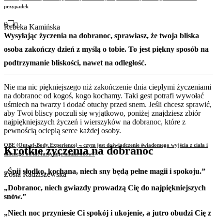
przypadek
0
0
Rebeka Kamińska
Wysyłając życzenia na dobranoc, sprawiasz, że twoja bliska
osoba zakończy dzień z myślą o tobie. To jest piękny sposób na
podtrzymanie bliskości, nawet na odległość.
Nie ma nic piękniejszego niż zakończenie dnia ciepłymi życzeniami
na dobranoc od kogoś, kogo kochamy. Taki gest potrafi wywołać
uśmiech na twarzy i dodać otuchy przed snem. Jeśli chcesz sprawić,
aby Twoi bliscy poczuli się wyjątkowo, poniżej znajdziesz zbiór
najpiękniejszych życzeń i wierszyków na dobranoc, które z
pewnością ocieplą serce każdej osoby.
OBE (Out-of-Body Experience) – czym jest doświadczenie świadomego wyjścia z ciała i
Krótkie życzenia na dobranoc
dlaczego od lat fascynuje naukowców?
„Śpij słodko, kochana, niech sny będą pełne magii i spokoju.”
Zosia Radziszewska
„Dobranoc, niech gwiazdy prowadzą Cię do najpiękniejszych
snów.”
„Niech noc przyniesie Ci spokój i ukojenie, a jutro obudzi Cię z