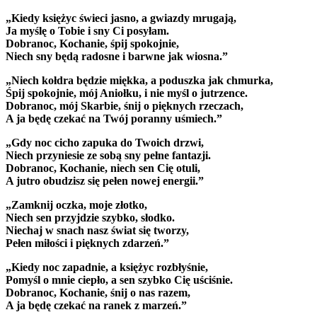
„Kiedy księżyc świeci jasno, a gwiazdy mrugają,
Ja myślę o Tobie i sny Ci posyłam.
Dobranoc, Kochanie, śpij spokojnie,
Niech sny będą radosne i barwne jak wiosna.”
„Niech kołdra będzie miękka, a poduszka jak chmurka,
Śpij spokojnie, mój Aniołku, i nie myśl o jutrzence.
Dobranoc, mój Skarbie, śnij o pięknych rzeczach,
A ja będę czekać na Twój poranny uśmiech.”
„Gdy noc cicho zapuka do Twoich drzwi,
Niech przyniesie ze sobą sny pełne fantazji.
Dobranoc, Kochanie, niech sen Cię otuli,
A jutro obudzisz się pełen nowej energii.”
„Zamknij oczka, moje złotko,
Niech sen przyjdzie szybko, słodko.
Niechaj w snach nasz świat się tworzy,
Pełen miłości i pięknych zdarzeń.”
„Kiedy noc zapadnie, a księżyc rozbłyśnie,
Pomyśl o mnie ciepło, a sen szybko Cię uściśnie.
Dobranoc, Kochanie, śnij o nas razem,
A ja będę czekać na ranek z marzeń.”