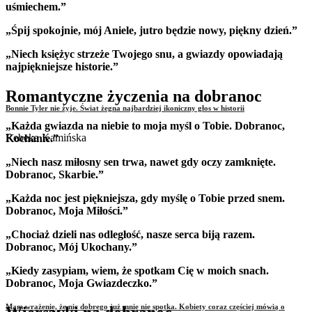
uśmiechem.”
„Śpij spokojnie, mój Aniele, jutro będzie nowy, piękny dzień.”
„Niech księżyc strzeże Twojego snu, a gwiazdy opowiadają
najpiękniejsze historie.”
Romantyczne życzenia na dobranoc
Bonnie Tyler nie żyje. Świat żegna najbardziej ikoniczny głos w historii
„Każda gwiazda na niebie to moja myśl o Tobie. Dobranoc,
Rebeka Kamińska
Kochanie.”
„Niech nasz miłosny sen trwa, nawet gdy oczy zamknięte.
Dobranoc, Skarbie.”
„Każda noc jest piękniejsza, gdy myślę o Tobie przed snem.
Dobranoc, Moja Miłości.”
„Chociaż dzieli nas odległość, nasze serca biją razem.
Dobranoc, Mój Ukochany.”
„Kiedy zasypiam, wiem, że spotkam Cię w moich snach.
Dobranoc, Moja Gwiazdeczko.”
Mam wrażenie, że nic dobrego już mnie nie spotka. Kobiety coraz częściej mówią o