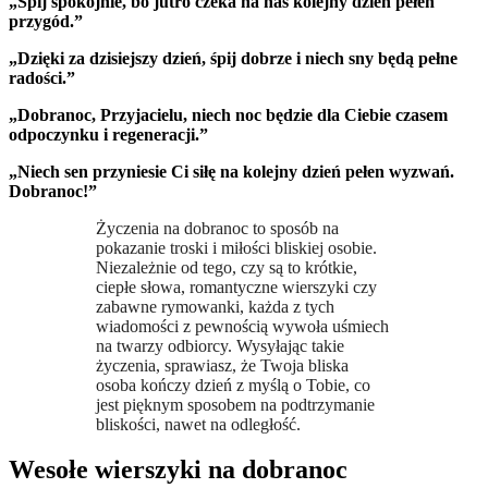
„Śpij spokojnie, bo jutro czeka na nas kolejny dzień pełen
przygód.”
„Dzięki za dzisiejszy dzień, śpij dobrze i niech sny będą pełne
radości.”
„Dobranoc, Przyjacielu, niech noc będzie dla Ciebie czasem
odpoczynku i regeneracji.”
„Niech sen przyniesie Ci siłę na kolejny dzień pełen wyzwań.
Dobranoc!”
Życzenia na dobranoc to sposób na
pokazanie troski i miłości bliskiej osobie.
Niezależnie od tego, czy są to krótkie,
ciepłe słowa, romantyczne wierszyki czy
zabawne rymowanki, każda z tych
wiadomości z pewnością wywoła uśmiech
na twarzy odbiorcy. Wysyłając takie
życzenia, sprawiasz, że Twoja bliska
osoba kończy dzień z myślą o Tobie, co
jest pięknym sposobem na podtrzymanie
bliskości, nawet na odległość.
Wesołe wierszyki na dobranoc