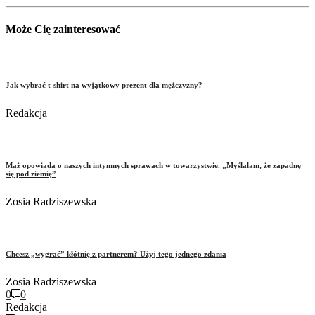
Może Cię zainteresować
Jak wybrać t-shirt na wyjątkowy prezent dla mężczyzny?
Redakcja
Mąż opowiada o naszych intymnych sprawach w towarzystwie. „Myślałam, że zapadnę
się pod ziemię”
Zosia Radziszewska
Chcesz „wygrać” kłótnię z partnerem? Użyj tego jednego zdania
Zosia Radziszewska
0
0
Redakcja