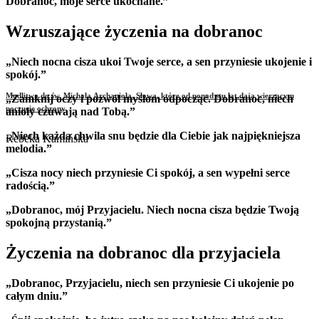
Dobranoc, moje serce ukochane.”
Wzruszające życzenia na dobranoc
„Niech nocna cisza ukoi Twoje serce, a sen przyniesie ukojenie i
spokój.”
Modlitwa do św. Michała Archanioła. Słowa, które od ponad stu lat dają wierzącym
„Zamknij oczy i pozwól myślom odpocząć. Dobranoc, niech
poczucie ochrony
anioły czuwają nad Tobą.”
„Niech każda chwila snu będzie dla Ciebie jak najpiękniejsza
Rebeka Kamińska
melodia.”
„Cisza nocy niech przyniesie Ci spokój, a sen wypełni serce
radością.”
„Dobranoc, mój Przyjacielu. Niech nocna cisza będzie Twoją
spokojną przystanią.”
Życzenia na dobranoc dla przyjaciela
„Dobranoc, Przyjacielu, niech sen przyniesie Ci ukojenie po
całym dniu.”