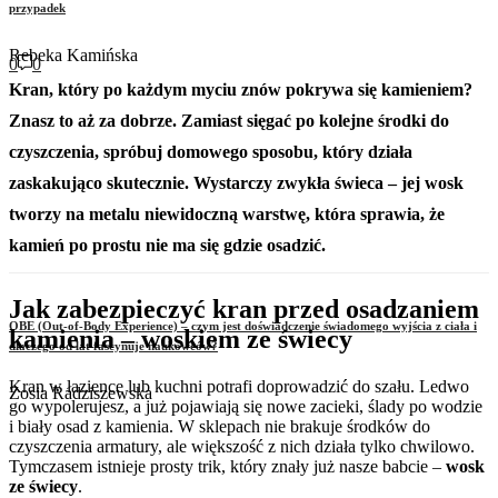
przypadek
Rebeka Kamińska
0
0
Kran, który po każdym myciu znów pokrywa się kamieniem?
Znasz to aż za dobrze. Zamiast sięgać po kolejne środki do
czyszczenia, spróbuj domowego sposobu, który działa
zaskakująco skutecznie. Wystarczy zwykła świeca – jej wosk
tworzy na metalu niewidoczną warstwę, która sprawia, że
kamień po prostu nie ma się gdzie osadzić.
Jak zabezpieczyć kran przed osadzaniem
OBE (Out-of-Body Experience) – czym jest doświadczenie świadomego wyjścia z ciała i
kamienia – woskiem ze świecy
dlaczego od lat fascynuje naukowców?
Kran w łazience lub kuchni potrafi doprowadzić do szału. Ledwo
Zosia Radziszewska
go wypolerujesz, a już pojawiają się nowe zacieki, ślady po wodzie
i biały osad z kamienia. W sklepach nie brakuje środków do
czyszczenia armatury, ale większość z nich działa tylko chwilowo.
Tymczasem istnieje prosty trik, który znały już nasze babcie –
wosk
ze świecy
.