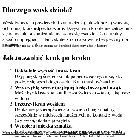
Dlaczego wosk działa?
Wosk tworzy na powierzchni kranu cienką, niewidoczną warstwę
ochronną, która
odpycha wodę
. Dzięki temu krople nie zatrzymują
się na metalu, a kamień nie ma szans się osadzić. To naturalny
sposób impregnacji – tani, skuteczny i całkowicie bezpieczny dla
armatury.
Bonnie Tyler nie żyje. Świat żegna najbardziej ikoniczny głos w historii
Jak to zrobić krok po kroku
Rebeka Kamińska
Dokładnie wyczyść i osusz kran.
Użyj miękkiej ściereczki lub papierowego ręcznika, aby
pozbyć się wszelkiego osadu. Kran musi być suchy.
Weź zwykłą świecę (najlepiej białą, bezzapachową).
Może być klasyczna parafinowa świeczka – taka, jaką masz
w domu.
Przetrzyj kran woskiem.
Delikatnie pocieraj świecą o powierzchnię armatury,
szczególnie w miejscach narażonych na kontakt z wodą
(wylewka, okolice pokręteł).
Wypoleruj miękką szmatką.
Kiedy na powierzchni pojawi się cienka warstwa wosku,
Mam wrażenie, że nic dobrego już mnie nie spotka. Kobiety coraz częściej mówią o
przetrzyj kran suchą mikrofibrą, aż będzie błyszczał.