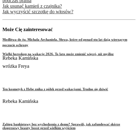
podczas prania
Jak usunąć kamień z czajnika?
Jak wyczyścić szczotkę do włosów?
Może Cię zainteresować
Modlitwa do św. Michała Archanioła. Słowa, które od ponad stu lat dają wierzącym
poczucie ochrony
Wielki horoskop na wakacje 2026. To lato może zmienić więcej, niż myślisz
Rebeka Kamińska
wróżka Freya
Ten kosmetyk z Hebe znika z półek przed wakacjami. Trudno się dziwić
Rebeka Kamińska
Zabieg bankietowy bez wychodzenia z domu? Sprawdź, jak zafundować skórze
ekspresowy beauty boost przed wielkim wyjściem