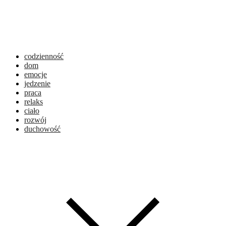
codzienność
dom
emocje
jedzenie
praca
relaks
ciało
rozwój
duchowość