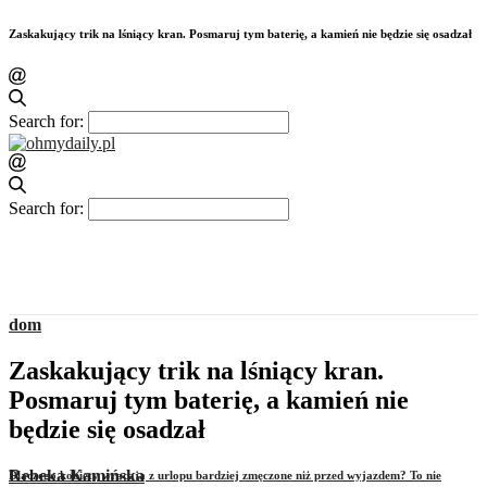
Zaskakujący trik na lśniący kran. Posmaruj tym baterię, a kamień nie będzie się osadzał
Search for:
Search for:
dom
Zaskakujący trik na lśniący kran.
Posmaruj tym baterię, a kamień nie
będzie się osadzał
Rebeka Kamińska
Dlaczego kobiety wracają z urlopu bardziej zmęczone niż przed wyjazdem? To nie