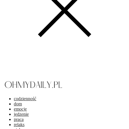
codzienność
dom
emocje
jedzenie
praca
relaks