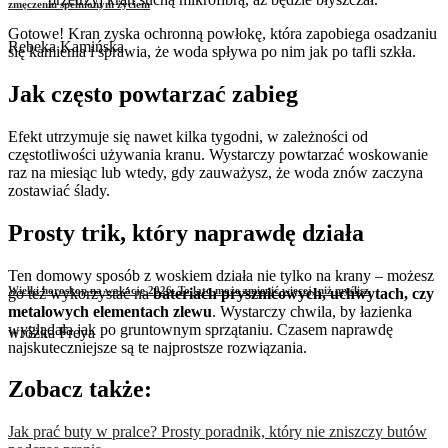
zmęczeniu spełnionym życiem
Gotowe! Kran zyska ochronną powłokę, która zapobiega osadzaniu
Rebeka Kamińska
się kamienia i sprawia, że woda spływa po nim jak po tafli szkła.
Jak często powtarzać zabieg
Efekt utrzymuje się nawet kilka tygodni, w zależności od
częstotliwości używania kranu. Wystarczy powtarzać woskowanie
raz na miesiąc lub wtedy, gdy zauważysz, że woda znów zaczyna
zostawiać ślady.
Prosty trik, który naprawdę działa
Ten domowy sposób z woskiem działa nie tylko na krany – możesz
Wielki horoskop na wakacje 2026. To lato może zmienić więcej, niż myślisz
go też wykorzystać na
bateriach prysznicowych, uchwytach, czy
metalowych elementach zlewu
. Wystarczy chwila, by łazienka
wyglądała jak po gruntownym sprzątaniu. Czasem naprawdę
wróżka Freya
najskuteczniejsze są te najprostsze rozwiązania.
Zobacz także:
Jak prać buty w pralce? Prosty poradnik, który nie zniszczy butów