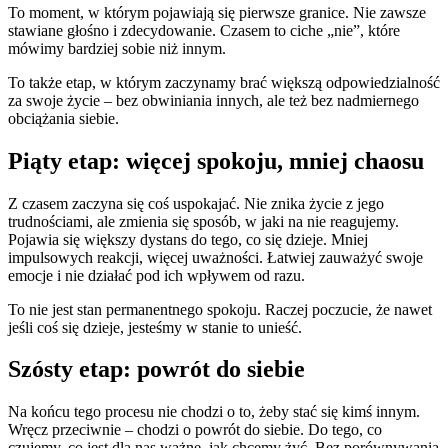
To moment, w którym pojawiają się pierwsze granice. Nie zawsze
stawiane głośno i zdecydowanie. Czasem to ciche „nie”, które
mówimy bardziej sobie niż innym.
To także etap, w którym zaczynamy brać większą odpowiedzialność
za swoje życie – bez obwiniania innych, ale też bez nadmiernego
obciążania siebie.
Piąty etap: więcej spokoju, mniej chaosu
Z czasem zaczyna się coś uspokajać. Nie znika życie z jego
trudnościami, ale zmienia się sposób, w jaki na nie reagujemy.
Pojawia się większy dystans do tego, co się dzieje. Mniej
impulsowych reakcji, więcej uważności. Łatwiej zauważyć swoje
emocje i nie działać pod ich wpływem od razu.
To nie jest stan permanentnego spokoju. Raczej poczucie, że nawet
jeśli coś się dzieje, jesteśmy w stanie to unieść.
Szósty etap: powrót do siebie
Na końcu tego procesu nie chodzi o to, żeby stać się kimś innym.
Wręcz przeciwnie – chodzi o powrót do siebie. Do tego, co
czujemy, co jest dla nas ważne, jak chcemy żyć. Bez porównywania