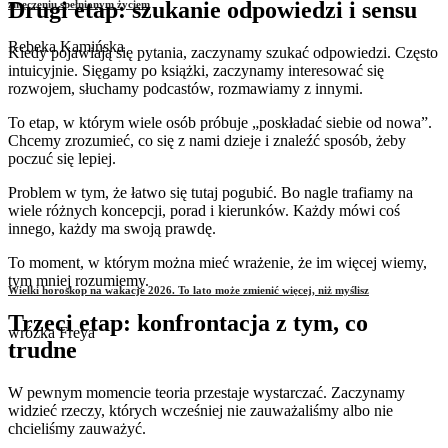
Drugi etap: szukanie odpowiedzi i sensu
zmęczeniu spełnionym życiem
Rebeka Kamińska
Kiedy pojawiają się pytania, zaczynamy szukać odpowiedzi. Często
intuicyjnie. Sięgamy po książki, zaczynamy interesować się
rozwojem, słuchamy podcastów, rozmawiamy z innymi.
To etap, w którym wiele osób próbuje „poskładać siebie od nowa”.
Chcemy zrozumieć, co się z nami dzieje i znaleźć sposób, żeby
poczuć się lepiej.
Problem w tym, że łatwo się tutaj pogubić. Bo nagle trafiamy na
wiele różnych koncepcji, porad i kierunków. Każdy mówi coś
innego, każdy ma swoją prawdę.
To moment, w którym można mieć wrażenie, że im więcej wiemy,
tym mniej rozumiemy.
Wielki horoskop na wakacje 2026. To lato może zmienić więcej, niż myślisz
Trzeci etap: konfrontacja z tym, co
wróżka Freya
trudne
W pewnym momencie teoria przestaje wystarczać. Zaczynamy
widzieć rzeczy, których wcześniej nie zauważaliśmy albo nie
chcieliśmy zauważyć.