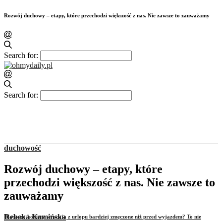
Rozwój duchowy – etapy, które przechodzi większość z nas. Nie zawsze to zauważamy
Search for:
Search for:
duchowość
Rozwój duchowy – etapy, które
przechodzi większość z nas. Nie zawsze to
zauważamy
Rebeka Kamińska
Dlaczego kobiety wracają z urlopu bardziej zmęczone niż przed wyjazdem? To nie