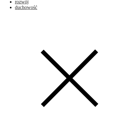
rozwój
duchowość