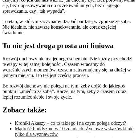
się, bez dopasowywania do oczekiwań innych, bez ciągłego
sprawdzania, czy „tak wypada”.
To etap, w którym zaczynamy działać bardziej w zgodzie ze sobą.
Nie idealnie, nie zawsze konsekwentnie, ale coraz częściej
świadomie.
To nie jest droga prosta ani liniowa
Rozwój duchowy nie ma jednego schematu. Nie każdy przechodzi
te etapy w tej samej kolejności. Czasem wracamy do
wcześniejszych momentów, czasem zatrzymujemy się na dłużej w
jednym miejscu. I to też jest częścią procesu.
Bo rozwój duchowy nie polega na tym, żeby dojść do jakiegoś
punktu i „mieć to za sobą”. Raczej na tym, żeby z czasem coraz
lepiej rozumieć siebie i swoje życie.
Zobacz także:
Kroniki Akaszy – co to takiego i na czym polega odczyt?
Mądrość buddyzmu w 10 zdaniach. Życiowe wskazówki nie
tylko dla wyznawców