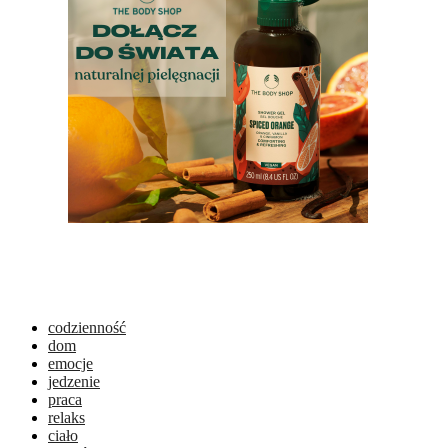
codzienność
dom
emocje
jedzenie
praca
relaks
ciało