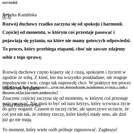
przypadek
Rebeka Kamińska
0
0
Rozwój duchowy rzadko zaczyna się od spokoju i harmonii.
Częściej od momentu, w którym coś przestaje pasować i
pojawiają się pytania, na które nie mamy gotowych odpowiedzi.
To proces, który przebiega etapami, choć nie zawsze zdajemy
sobie z tego sprawę.
Rozwój duchowy często kojarzy się z ciszą, spokojem i życiem w
zgodzie ze sobą. Z kimś, kto ma wszystko poukładane, nie reaguje
impulsywnie i wie, czego tak naprawdę chce. W praktyce ten proces
OBE (Out-of-Body Experience) – czym jest doświadczenie świadomego wyjścia z ciała i
rzadko tak wygląda.
dlaczego od lat fascynuje naukowców?
Znacznie częściej zaczyna się od momentu, w którym coś przestaje
nam pasować. Nie musi to być od razu kryzys, który wywraca życie
Zosia Radziszewska
do góry nogami. Czasem to raczej ciche, ale uporczywe uczucie, że
coś jest nie tak, że robimy rzeczy, które kiedyś miały sens, ale dziś
już go nie mają.
To moment, który wiele osób próbuje zignorować. Zagłuszyć