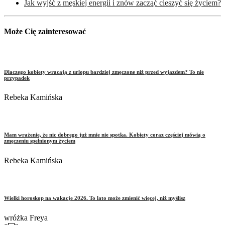
Jak wyjść z męskiej energii i znów zacząć cieszyć się życiem?
Może Cię zainteresować
Dlaczego kobiety wracają z urlopu bardziej zmęczone niż przed wyjazdem? To nie
przypadek
Rebeka Kamińska
Mam wrażenie, że nic dobrego już mnie nie spotka. Kobiety coraz częściej mówią o
zmęczeniu spełnionym życiem
Rebeka Kamińska
Wielki horoskop na wakacje 2026. To lato może zmienić więcej, niż myślisz
wróżka Freya