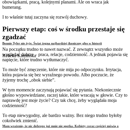
obowiązkami, pracą, kolejnymi planami. Ale on wraca jak
bumerang.
I to właśnie tutaj zaczyna się rozwój duchowy.
Pierwszy etap: coś w środku przestaje się
zgadzać
Bonnie Tyler nie żyje. Świat żegna najbardziej ikoniczny głos w historii
Na początku trudno to nawet nazwać. Z zewnątrz wszystko może
wyglądać dobrze – praca, relacje, codzienność. A jednak pojawia się
Rebeka Kamińska
napięcie, które trudno wytłumaczyć.
To może być zmęczenie, które nie mija po odpoczynku. Irrytacja,
która pojawia się bez wyraźnego powodu. Albo poczucie, że
żyjemy trochę „obok siebie”.
W tym momencie zaczynają pojawiać się pytania. Niekoniecznie
głośno wypowiedziane, raczej takie, które wracają w głowie. Czy to
naprawdę jest moje życie? Czy tak chcę, żeby wyglądała moja
codzienność?
To etap niewygodny, ale bardzo ważny. Bez niego trudno byłoby
cokolwiek zmienić.
Mam wrażenie, że nic dobrego już mnie nie spotka. Kobiety coraz częściej mówią o