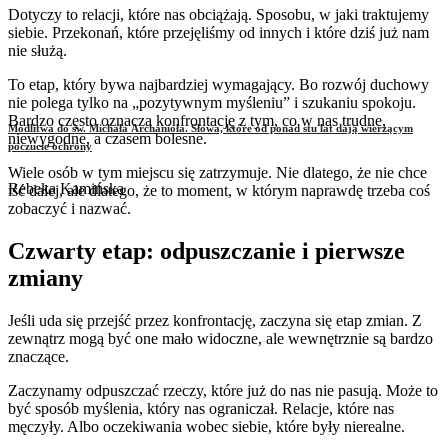
Dotyczy to relacji, które nas obciążają. Sposobu, w jaki traktujemy
siebie. Przekonań, które przejęliśmy od innych i które dziś już nam
nie służą.
To etap, który bywa najbardziej wymagający. Bo rozwój duchowy
nie polega tylko na „pozytywnym myśleniu” i szukaniu spokoju.
Bardzo często oznacza konfrontację z tym, co w nas trudne,
Modlitwa do św. Michała Archanioła. Słowa, które od ponad stu lat dają wierzącym
niewygodne, a czasem bolesne.
poczucie ochrony
Wiele osób w tym miejscu się zatrzymuje. Nie dlatego, że nie chce
Rebeka Kamińska
iść dalej, ale dlatego, że to moment, w którym naprawdę trzeba coś
zobaczyć i nazwać.
Czwarty etap: odpuszczanie i pierwsze
zmiany
Jeśli uda się przejść przez konfrontację, zaczyna się etap zmian. Z
zewnątrz mogą być one mało widoczne, ale wewnętrznie są bardzo
znaczące.
Zaczynamy odpuszczać rzeczy, które już do nas nie pasują. Może to
być sposób myślenia, który nas ograniczał. Relacje, które nas
męczyły. Albo oczekiwania wobec siebie, które były nierealne.