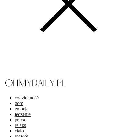
codzienność
dom
emocje
jedzenie
praca
relaks
ciało
rozwój