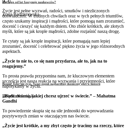
0
0
dlaczego od lat fascynuje naukowców?
Życie jest pełne wyzwań, radości, smutków i niezliczonych
Zosia Radziszewska
doświadczeń. W trudnych chwilach oraz w tych pełnych triumfów,
często szukamy inspiracji i mądrości, które pomogą nam zrozumieć,
docenić i cieszyć się każdym dniem. Oto zbiór krótkich, ale złotych
myśli, które są jak krople mądrości, zdolne rozjaśnić naszą drogę.
Te cytaty są jak krople inspiracji, które pomagają nam lepiej
zrozumieć, docenić i celebrować piękno życia w jego różnorodnych
aspektach.
„Życie to nie to, co się nam przydarza, ale to, jak na to
reagujemy.”
To prosta prawda przypomina nam, że kluczowym elementem
szczęścia jest nasza reakcja na wyzwania i przyjemności, które
Bonnie Tyler nie żyje. Świat żegna najbardziej ikoniczny głos w historii
napotykamy w życiu.
„Bądź zmianą, jakiej chcesz ujrzeć w świecie.” – Mahatma
Rebeka Kamińska
Gandhi
To powiedzenie skupia się na sile jednostki do wprowadzania
pozytywnych zmian w otaczającym nas świecie.
„Życie jest krótkie, a my zbyt często je tracimy na rzeczy, które