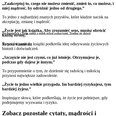
„Zaakceptuj to, czego nie możesz zmienić, zmień to, co możesz, i
miej mądrość, by odróżnić jedno od drugiego.”
To jedno z najbardziej znanych przysłów, które kładzie nacisk na
akceptację, zmianę i mądrość.
„Życie jest jak książka. Aby zrozumieć sens, musisz obrócić
Ten kosmetyk z Hebe znika z półek przed wakacjami. Trudno się dziwić
każdą stronę.”
To porównanie do książki podkreśla ideę odkrywania życiowych
Rebeka Kamińska
historii i doświadczeń.
„Szczęście nie jest czymś, co już istnieje. Otrzymujesz je,
podczas gdy dajesz je innym.”
To przypomnienie o tym, że dzielenie się radością i miłością
przynosi największe zadowolenie.
„Życie to jedno wielkie przygoda. Im bardziej ryzykujesz, tym
bardziej żyjesz.”
Inspirujące słowa, które podkreślają, że życie jest pełniejsze, gdy
podejmujemy wyzwania i ryzyko.
Zobacz pozostałe cytaty, mądrości i