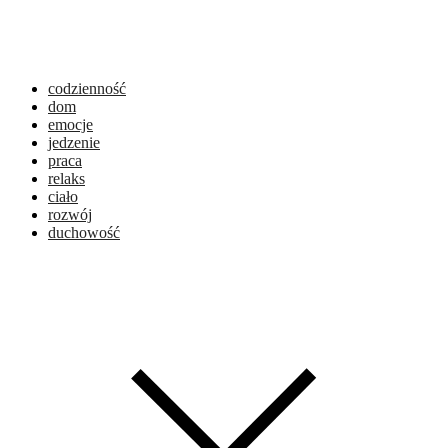
codzienność
dom
emocje
jedzenie
praca
relaks
ciało
rozwój
duchowość