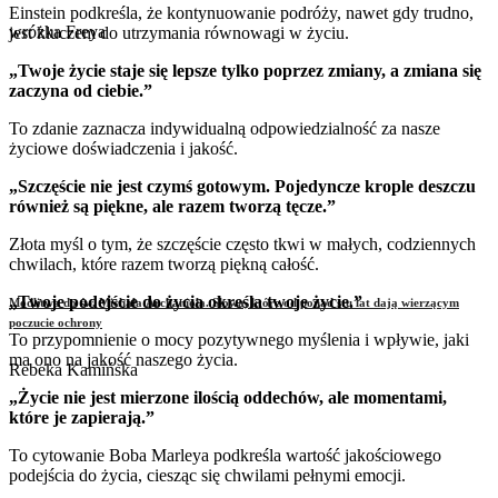
Einstein podkreśla, że kontynuowanie podróży, nawet gdy trudno,
wróżka Freya
jest kluczem do utrzymania równowagi w życiu.
„Twoje życie staje się lepsze tylko poprzez zmiany, a zmiana się
zaczyna od ciebie.”
To zdanie zaznacza indywidualną odpowiedzialność za nasze
życiowe doświadczenia i jakość.
„Szczęście nie jest czymś gotowym. Pojedyncze krople deszczu
również są piękne, ale razem tworzą tęcze.”
Złota myśl o tym, że szczęście często tkwi w małych, codziennych
chwilach, które razem tworzą piękną całość.
„Twoje podejście do życia określa twoje życie.”
Modlitwa do św. Michała Archanioła. Słowa, które od ponad stu lat dają wierzącym
poczucie ochrony
To przypomnienie o mocy pozytywnego myślenia i wpływie, jaki
ma ono na jakość naszego życia.
Rebeka Kamińska
„Życie nie jest mierzone ilością oddechów, ale momentami,
które je zapierają.”
To cytowanie Boba Marleya podkreśla wartość jakościowego
podejścia do życia, ciesząc się chwilami pełnymi emocji.