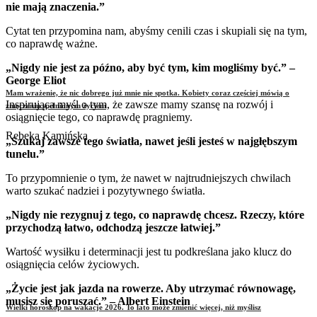
nie mają znaczenia.”
Cytat ten przypomina nam, abyśmy cenili czas i skupiali się na tym,
co naprawdę ważne.
„Nigdy nie jest za późno, aby być tym, kim mogliśmy być.” –
George Eliot
Mam wrażenie, że nic dobrego już mnie nie spotka. Kobiety coraz częściej mówią o
Inspirująca myśl o tym, że zawsze mamy szansę na rozwój i
zmęczeniu spełnionym życiem
osiągnięcie tego, co naprawdę pragniemy.
Rebeka Kamińska
„Szukaj zawsze tego światła, nawet jeśli jesteś w najgłębszym
tunelu.”
To przypomnienie o tym, że nawet w najtrudniejszych chwilach
warto szukać nadziei i pozytywnego światła.
„Nigdy nie rezygnuj z tego, co naprawdę chcesz. Rzeczy, które
przychodzą łatwo, odchodzą jeszcze łatwiej.”
Wartość wysiłku i determinacji jest tu podkreślana jako klucz do
osiągnięcia celów życiowych.
„Życie jest jak jazda na rowerze. Aby utrzymać równowagę,
musisz się poruszać.” – Albert Einstein
Wielki horoskop na wakacje 2026. To lato może zmienić więcej, niż myślisz