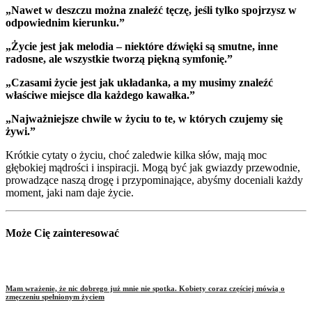
„Nawet w deszczu można znaleźć tęczę, jeśli tylko spojrzysz w
odpowiednim kierunku.”
„Życie jest jak melodia – niektóre dźwięki są smutne, inne
radosne, ale wszystkie tworzą piękną symfonię.”
„Czasami życie jest jak układanka, a my musimy znaleźć
właściwe miejsce dla każdego kawałka.”
„Najważniejsze chwile w życiu to te, w których czujemy się
żywi.”
Krótkie cytaty o życiu, choć zaledwie kilka słów, mają moc
głębokiej mądrości i inspiracji. Mogą być jak gwiazdy przewodnie,
prowadzące naszą drogę i przypominające, abyśmy doceniali każdy
moment, jaki nam daje życie.
Może Cię zainteresować
Mam wrażenie, że nic dobrego już mnie nie spotka. Kobiety coraz częściej mówią o
zmęczeniu spełnionym życiem