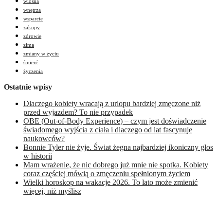
wiosna
wnętrza
wsparcie
zakupy
zdrowie
zima
zmiany w życiu
śmierć
życzenia
Ostatnie wpisy
Dlaczego kobiety wracają z urlopu bardziej zmęczone niż
przed wyjazdem? To nie przypadek
OBE (Out-of-Body Experience) – czym jest doświadczenie
świadomego wyjścia z ciała i dlaczego od lat fascynuje
naukowców?
Bonnie Tyler nie żyje. Świat żegna najbardziej ikoniczny głos
w historii
Mam wrażenie, że nic dobrego już mnie nie spotka. Kobiety
coraz częściej mówią o zmęczeniu spełnionym życiem
Wielki horoskop na wakacje 2026. To lato może zmienić
więcej, niż myślisz