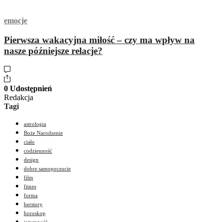
emocje
Pierwsza wakacyjna miłość – czy ma wpływ na
nasze późniejsze relacje?
0 Udostępnień
Redakcja
Tagi
astrologia
Boże Narodzenie
ciało
codzienność
design
dobre samopoczucie
film
fitnes
forma
herstory
horoskop
intymność