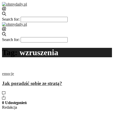
Search for:
Search for:
Tag:
wzruszenia
emocje
Jak poradzić sobie ze stratą?
0 Udostępnień
Redakcja