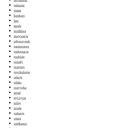
jedzenie
jesień
konkurs
lato
moda
modlitwa
motywacja
odpoczynek
partnerstwo
pielęgnacja
podróże
porady
przepisy
psychologia
relacje
relaks
rozrywka
serial
styl życia
urlop
uroda
wakacje
wiara
wielkanoc