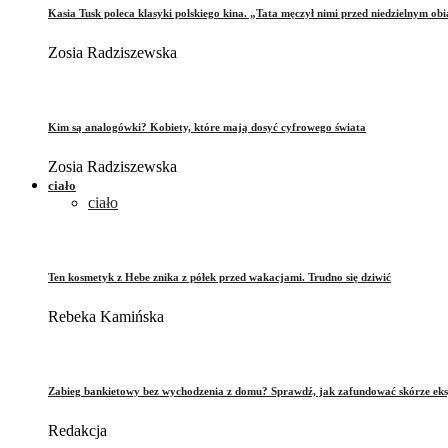
Kasia Tusk poleca klasyki polskiego kina. „Tata męczył nimi przed niedzielnym ob
Zosia Radziszewska
Kim są analogówki? Kobiety, które mają dosyć cyfrowego świata
Zosia Radziszewska
ciało
ciało
Ten kosmetyk z Hebe znika z półek przed wakacjami. Trudno się dziwić
Rebeka Kamińska
Zabieg bankietowy bez wychodzenia z domu? Sprawdź, jak zafundować skórze eks
Redakcja