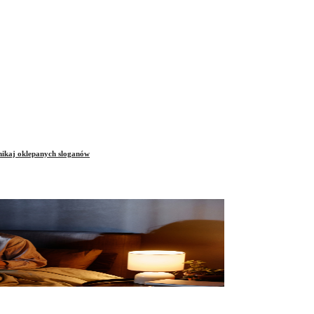
unikaj oklepanych sloganów