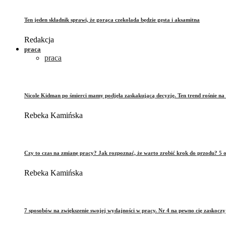
Ten jeden składnik sprawi, że gorąca czekolada będzie gęsta i aksamitna
Redakcja
praca
praca
Nicole Kidman po śmierci mamy podjęła zaskakującą decyzję. Ten trend rośnie na 
Rebeka Kamińska
Czy to czas na zmianę pracy? Jak rozpoznać, że warto zrobić krok do przodu? 5 o
Rebeka Kamińska
7 sposobów na zwiększenie swojej wydajności w pracy. Nr 4 na pewno cię zaskoczy