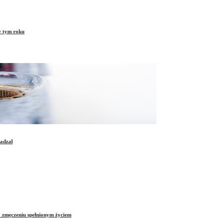
w tym roku
sadzał
o zmęczeniu spełnionym życiem