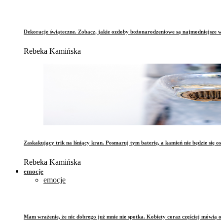
Dekoracje świąteczne. Zobacz, jakie ozdoby bożonarodzeniowe są najmodniejsze 
Rebeka Kamińska
Zaskakujący trik na lśniący kran. Posmaruj tym baterię, a kamień nie będzie się o
Rebeka Kamińska
emocje
emocje
Mam wrażenie, że nic dobrego już mnie nie spotka. Kobiety coraz częściej mówią 