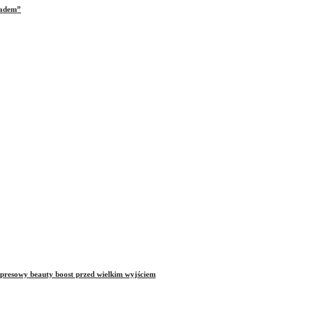
iadem”
presowy beauty boost przed wielkim wyjściem