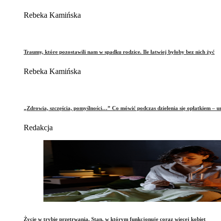
Rebeka Kamińska
Traumy, które pozostawili nam w spadku rodzice. Ile łatwiej byłoby bez nich żyć
Rebeka Kamińska
„Zdrowia, szczęścia, pomyślności…” Co mówić podczas dzielenia się opłatkiem – 
Redakcja
Życie w trybie przetrwania. Stan, w którym funkcjonuje coraz więcej kobiet