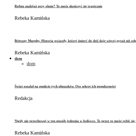
Robisz makijaż przy oknie? To może skończyć się tragicznie
Rebeka Kamińska
Brittany Murphy. Historia gwiazdy, której śmierć do dziś daje więcej pytań niż od
Rebeka Kamińska
dom
dom
Świat oszalał na punkcie tych pluszaków. Oto sekret ich popularności
Redakcja
Nigdy nie przechowuj w ten sposób jedzenia w lodówce. To przez to może robić się 
Rebeka Kamińska