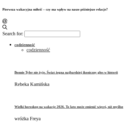
Pierwsza wakacyjna miłość – czy ma wpływ na nasze późniejsze relacje?
Search for:
codzienność
codzienność
Bonnie Tyler nie żyje. Świat żegna najbardziej ikoniczny głos w historii
Rebeka Kamińska
Wielki horoskop na wakacje 2026. To lato może zmienić więcej, niż myślisz
wróżka Freya