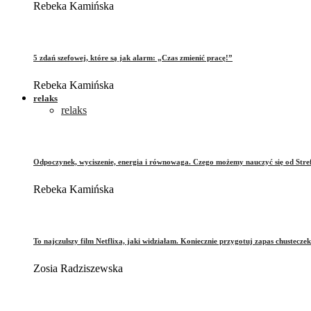
Rebeka Kamińska
5 zdań szefowej, które są jak alarm: „Czas zmienić pracę!”
Rebeka Kamińska
relaks
relaks
Odpoczynek, wyciszenie, energia i równowaga. Czego możemy nauczyć się od Stre
Rebeka Kamińska
To najczulszy film Netflixa, jaki widziałam. Koniecznie przygotuj zapas chusteczek
Zosia Radziszewska