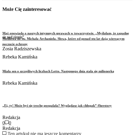
Może Cię zainteresować
Mąż opowiada o naszych intymnych sprawach w towarzystwie. „Myślałam, że zapadnę
się pod ziemię”
Modlitwa do św. Michała Archanioła. Słowa, które od ponad stu lat dają wierzącym
poczucie ochrony
Zosia Radziszewska
Rebeka Kamińska
Miała sen o szczęśliwych liczbach Lotto. Następnego dnia stała się milionerką
Rebeka Kamińska
„Ej, ty! Może byś się trochę poopalała? Wyglądasz jak chłopak” #herstory
Redakcja
0
0
Redakcja
Ten artykuł nie ma jeszcze komentarzy