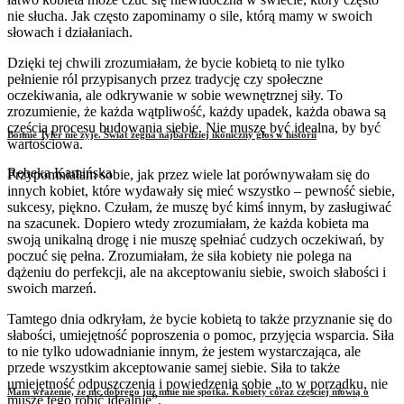
nie słucha. Jak często zapominamy o sile, którą mamy w swoich
słowach i działaniach.
Dzięki tej chwili zrozumiałam, że bycie kobietą to nie tylko
pełnienie ról przypisanych przez tradycję czy społeczne
oczekiwania, ale odkrywanie w sobie wewnętrznej siły. To
zrozumienie, że każda wątpliwość, każdy upadek, każda obawa są
częścią procesu budowania siebie. Nie muszę być idealna, by być
Bonnie Tyler nie żyje. Świat żegna najbardziej ikoniczny głos w historii
wartościowa.
Rebeka Kamińska
Przypomniałam sobie, jak przez wiele lat porównywałam się do
innych kobiet, które wydawały się mieć wszystko – pewność siebie,
sukcesy, piękno. Czułam, że muszę być kimś innym, by zasługiwać
na szacunek. Dopiero wtedy zrozumiałam, że każda kobieta ma
swoją unikalną drogę i nie muszę spełniać cudzych oczekiwań, by
poczuć się pełna. Zrozumiałam, że siła kobiety nie polega na
dążeniu do perfekcji, ale na akceptowaniu siebie, swoich słabości i
swoich marzeń.
Tamtego dnia odkryłam, że bycie kobietą to także przyznanie się do
słabości, umiejętność poproszenia o pomoc, przyjęcia wsparcia. Siła
to nie tylko udowadnianie innym, że jestem wystarczająca, ale
przede wszystkim akceptowanie samej siebie. Siła to także
umiejętność odpuszczenia i powiedzenia sobie „to w porządku, nie
Mam wrażenie, że nic dobrego już mnie nie spotka. Kobiety coraz częściej mówią o
muszę tego robić idealnie”.