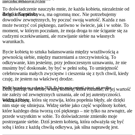
zmęczeniu spełnionym życiem
To doświadczenie nauczyło mnie, że każda kobieta, niezależnie od
Rebeka Kamińska
drogi, którą przebywa, ma ogromną moc. Nie potrzebujemy
dowodów zewnętrznych, by poczuć swoją wartość. Każda z nas
może tworzyć coś pięknego, zarówno w świecie, jak i w sobie. To
moment, w którym poczułam, że moja droga to nie ściganie się za
cudzymi oczekiwaniami, ale rozwijanie siebie na własnych
warunkach.
Bycie kobietą to sztuka balansowania między wrażliwością a
pewnością siebie, między marzeniami a rzeczywistością. To
odkrywanie, kim jesteśmy, przy jednoczesnym uznawaniu, że nie
musimy być doskonałe, by być w pełni sobą. To umiejętność
celebrowania małych zwycięstw i cieszenia się z tych chwil, kiedy
czuję, że jestem na właściwej drodze.
Wielki horoskop na wakacje 2026. To lato może zmienić więcej, niż myślisz
Dziś, patrząc na siebie, widzę kobietę, która rozumie, że jej wartość
nie zależy od zewnętrznych uznania, ale od jej autentyczności.
Widzę kobietę, która się rozwija, która popełnia błędy, ale dzięki
wróżka Freya
nim staje się silniejsza. Widzę siebie jako część wspólnoty kobiet,
które każdego dnia tworzą coś pięknego – nie tylko na zewnątrz, ale
przede wszystkim w sobie. To doświadczenie zmieniło moje
postrzeganie siebie. Dziś jestem kobietą, która odważyła się być
sobą i która z każdą chwilą odkrywa, jak silna naprawdę jest.