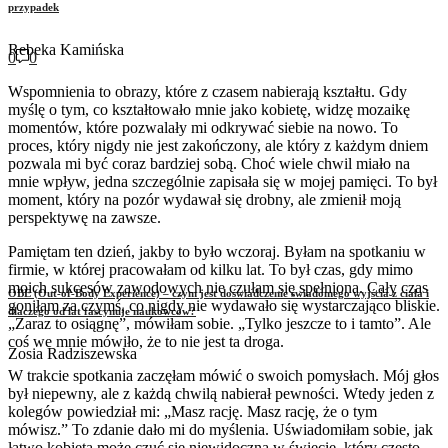
przypadek
Rebeka Kamińska
0
0
Wspomnienia to obrazy, które z czasem nabierają kształtu. Gdy
myślę o tym, co kształtowało mnie jako kobietę, widzę mozaikę
momentów, które pozwalały mi odkrywać siebie na nowo. To
proces, który nigdy nie jest zakończony, ale który z każdym dniem
pozwala mi być coraz bardziej sobą. Choć wiele chwil miało na
mnie wpływ, jedna szczególnie zapisała się w mojej pamięci. To był
moment, który na pozór wydawał się drobny, ale zmienił moją
perspektywę na zawsze.
Pamiętam ten dzień, jakby to było wczoraj. Byłam na spotkaniu w
firmie, w której pracowałam od kilku lat. To był czas, gdy mimo
moich sukcesów zawodowych nie czułam się spełniona. Cały czas
OBE (Out-of-Body Experience) – czym jest doświadczenie świadomego wyjścia z ciała i
goniłam za czymś, co nigdy nie wydawało się wystarczająco bliskie.
dlaczego od lat fascynuje naukowców?
„Zaraz to osiągnę”, mówiłam sobie. „Tylko jeszcze to i tamto”. Ale
coś we mnie mówiło, że to nie jest ta droga.
Zosia Radziszewska
W trakcie spotkania zaczęłam mówić o swoich pomysłach. Mój głos
był niepewny, ale z każdą chwilą nabierał pewności. Wtedy jeden z
kolegów powiedział mi: „Masz rację. Masz rację, że o tym
mówisz.” To zdanie dało mi do myślenia. Uświadomiłam sobie, jak
łatwo kobieta może czuć się niewidoczna w świecie, który często