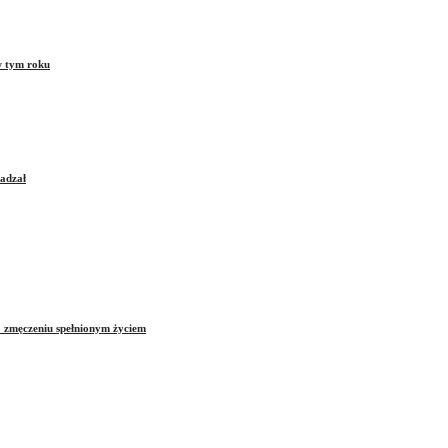
w tym roku
sadzał
o zmęczeniu spełnionym życiem