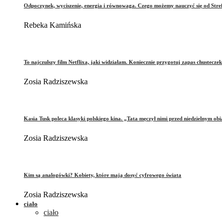
Odpoczynek, wyciszenie, energia i równowaga. Czego możemy nauczyć się od Stre
Rebeka Kamińska
To najczulszy film Netflixa, jaki widziałam. Koniecznie przygotuj zapas chusteczek
Zosia Radziszewska
Kasia Tusk poleca klasyki polskiego kina. „Tata męczył nimi przed niedzielnym ob
Zosia Radziszewska
Kim są analogówki? Kobiety, które mają dosyć cyfrowego świata
Zosia Radziszewska
ciało
ciało