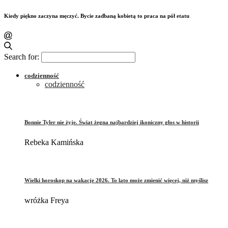
Kiedy piękno zaczyna męczyć. Bycie zadbaną kobietą to praca na pół etatu
Search for:
codzienność
codzienność
Bonnie Tyler nie żyje. Świat żegna najbardziej ikoniczny głos w historii
Rebeka Kamińska
Wielki horoskop na wakacje 2026. To lato może zmienić więcej, niż myślisz
wróżka Freya