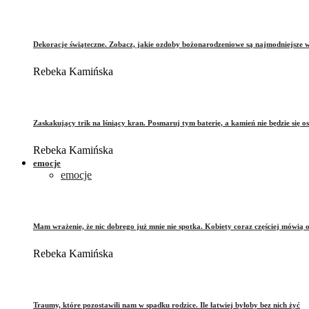
Dekoracje świąteczne. Zobacz, jakie ozdoby bożonarodzeniowe są najmodniejsze 
Rebeka Kamińska
Zaskakujący trik na lśniący kran. Posmaruj tym baterię, a kamień nie będzie się o
Rebeka Kamińska
emocje
emocje
Mam wrażenie, że nic dobrego już mnie nie spotka. Kobiety coraz częściej mówią 
Rebeka Kamińska
Traumy, które pozostawili nam w spadku rodzice. Ile łatwiej byłoby bez nich żyć