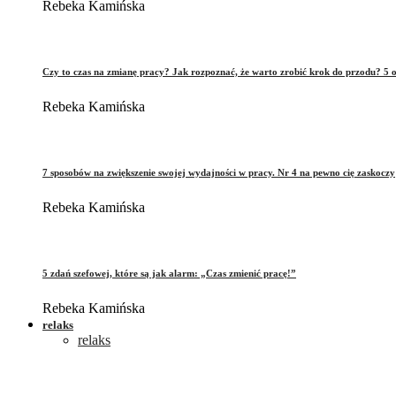
Rebeka Kamińska
Czy to czas na zmianę pracy? Jak rozpoznać, że warto zrobić krok do przodu? 5 o
Rebeka Kamińska
7 sposobów na zwiększenie swojej wydajności w pracy. Nr 4 na pewno cię zaskoczy
Rebeka Kamińska
5 zdań szefowej, które są jak alarm: „Czas zmienić pracę!”
Rebeka Kamińska
relaks
relaks