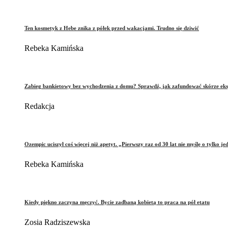
Ten kosmetyk z Hebe znika z półek przed wakacjami. Trudno się dziwić
Rebeka Kamińska
Zabieg bankietowy bez wychodzenia z domu? Sprawdź, jak zafundować skórze eks
Redakcja
Ozempic uciszył coś więcej niż apetyt. „Pierwszy raz od 30 lat nie myślę o tylko je
Rebeka Kamińska
Kiedy piękno zaczyna męczyć. Bycie zadbaną kobietą to praca na pół etatu
Zosia Radziszewska