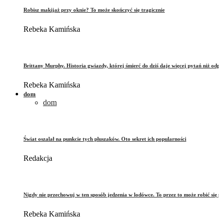
Robisz makijaż przy oknie? To może skończyć się tragicznie
Rebeka Kamińska
Brittany Murphy. Historia gwiazdy, której śmierć do dziś daje więcej pytań niż od
Rebeka Kamińska
dom
dom
Świat oszalał na punkcie tych pluszaków. Oto sekret ich popularności
Redakcja
Nigdy nie przechowuj w ten sposób jedzenia w lodówce. To przez to może robić się 
Rebeka Kamińska