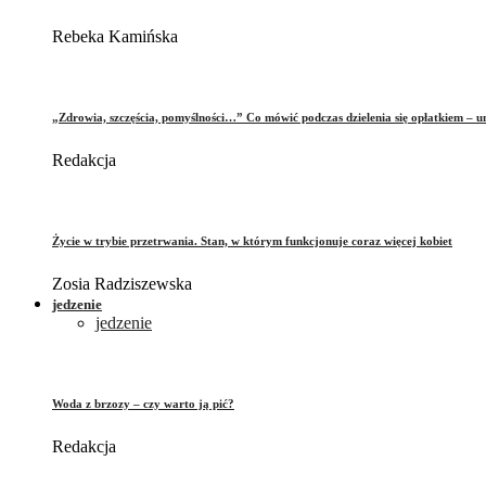
Rebeka Kamińska
„Zdrowia, szczęścia, pomyślności…” Co mówić podczas dzielenia się opłatkiem – 
Redakcja
Życie w trybie przetrwania. Stan, w którym funkcjonuje coraz więcej kobiet
Zosia Radziszewska
jedzenie
jedzenie
Woda z brzozy – czy warto ją pić?
Redakcja