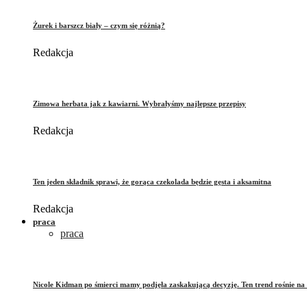
Żurek i barszcz biały – czym się różnią?
Redakcja
Zimowa herbata jak z kawiarni. Wybrałyśmy najlepsze przepisy
Redakcja
Ten jeden składnik sprawi, że gorąca czekolada będzie gęsta i aksamitna
Redakcja
praca
praca
Nicole Kidman po śmierci mamy podjęła zaskakującą decyzję. Ten trend rośnie na 