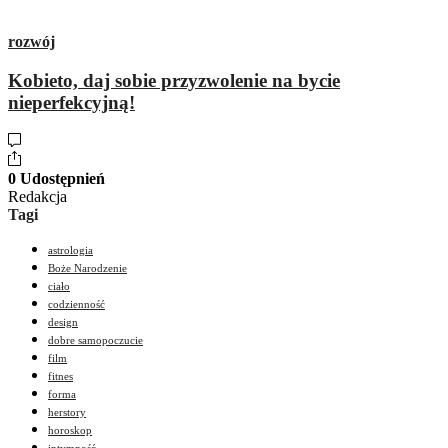
rozwój
Kobieto, daj sobie przyzwolenie na bycie
nieperfekcyjną!
0 Udostępnień
Redakcja
Tagi
astrologia
Boże Narodzenie
ciało
codzienność
design
dobre samopoczucie
film
fitnes
forma
herstory
horoskop
intymność