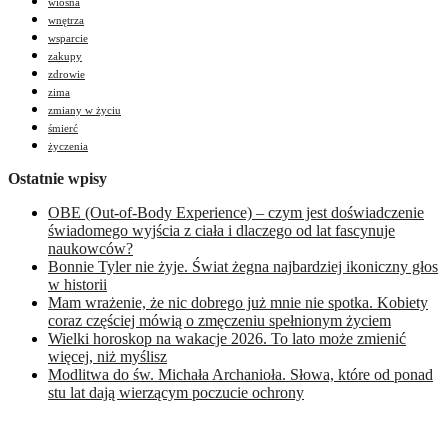
wiosna
wnętrza
wsparcie
zakupy
zdrowie
zima
zmiany w życiu
śmierć
życzenia
Ostatnie wpisy
OBE (Out-of-Body Experience) – czym jest doświadczenie
świadomego wyjścia z ciała i dlaczego od lat fascynuje
naukowców?
Bonnie Tyler nie żyje. Świat żegna najbardziej ikoniczny głos
w historii
Mam wrażenie, że nic dobrego już mnie nie spotka. Kobiety
coraz częściej mówią o zmęczeniu spełnionym życiem
Wielki horoskop na wakacje 2026. To lato może zmienić
więcej, niż myślisz
Modlitwa do św. Michała Archanioła. Słowa, które od ponad
stu lat dają wierzącym poczucie ochrony