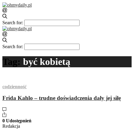
Search for:
Search for:
Tag:
być kobietą
codzienność
Frida Kahlo – trudne doświadczenia dały jej siłę
0 Udostępnień
Redakcja