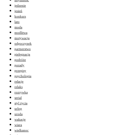
jedzenie
jesień
konkurs
lato
moda
modlitwa
motywacja
odpoczynek
partnerstwo
pielęgnacja
podróże
porady
przepisy
psychologia
relacje
relaks
rozrywka
serial
styl życia
urlop
uroda
wakacje
wiara
wielkanoc