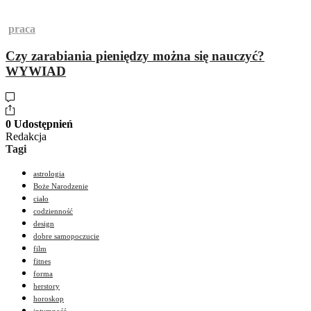
praca
Czy zarabiania pieniędzy można się nauczyć?
WYWIAD
0 Udostępnień
Redakcja
Tagi
astrologia
Boże Narodzenie
ciało
codzienność
design
dobre samopoczucie
film
fitnes
forma
herstory
horoskop
intymność