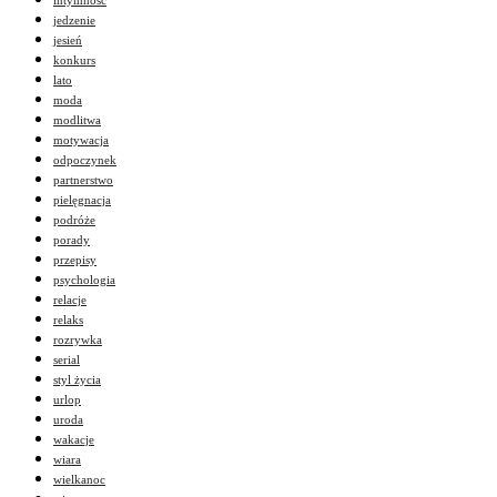
jedzenie
jesień
konkurs
lato
moda
modlitwa
motywacja
odpoczynek
partnerstwo
pielęgnacja
podróże
porady
przepisy
psychologia
relacje
relaks
rozrywka
serial
styl życia
urlop
uroda
wakacje
wiara
wielkanoc