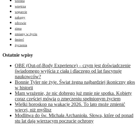
wiosna
wnętrza
wsparcie
zakupy
zdrowie
zima
zmiany w życiu
śmierć
życzenia
Ostatnie wpisy
OBE (Out-of-Body Experience) – czym jest doświadczenie
świadomego wyjścia z ciała i dlaczego od lat fascynuje
naukowców?
Bonnie Tyler nie żyje. Świat żegna najbardziej ikoniczny głos
w historii
Mam wrażenie, że nic dobrego już mnie nie spotka. Kobiety
coraz częściej mówią o zmęczeniu spełnionym życiem
Wielki horoskop na wakacje 2026. To lato może zmienić
więcej, niż myślisz
Modlitwa do św. Michała Archanioła. Słowa, które od ponad
stu lat dają wierzącym poczucie ochrony