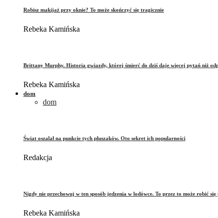
Robisz makijaż przy oknie? To może skończyć się tragicznie
Rebeka Kamińska
Brittany Murphy. Historia gwiazdy, której śmierć do dziś daje więcej pytań niż od
Rebeka Kamińska
dom
dom
Świat oszalał na punkcie tych pluszaków. Oto sekret ich popularności
Redakcja
Nigdy nie przechowuj w ten sposób jedzenia w lodówce. To przez to może robić się 
Rebeka Kamińska