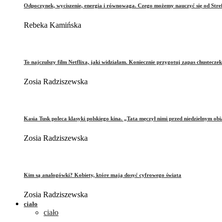
Odpoczynek, wyciszenie, energia i równowaga. Czego możemy nauczyć się od Stre
Rebeka Kamińska
To najczulszy film Netflixa, jaki widziałam. Koniecznie przygotuj zapas chusteczek
Zosia Radziszewska
Kasia Tusk poleca klasyki polskiego kina. „Tata męczył nimi przed niedzielnym ob
Zosia Radziszewska
Kim są analogówki? Kobiety, które mają dosyć cyfrowego świata
Zosia Radziszewska
ciało
ciało