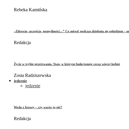
Rebeka Kamińska
„Zdrowia, szczęścia, pomyślności…” Co mówić podczas dzielenia się opłatkiem – 
Redakcja
Życie w trybie przetrwania. Stan, w którym funkcjonuje coraz więcej kobiet
Zosia Radziszewska
jedzenie
jedzenie
Woda z brzozy – czy warto ją pić?
Redakcja