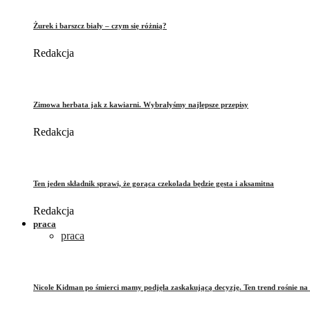
Żurek i barszcz biały – czym się różnią?
Redakcja
Zimowa herbata jak z kawiarni. Wybrałyśmy najlepsze przepisy
Redakcja
Ten jeden składnik sprawi, że gorąca czekolada będzie gęsta i aksamitna
Redakcja
praca
praca
Nicole Kidman po śmierci mamy podjęła zaskakującą decyzję. Ten trend rośnie na 