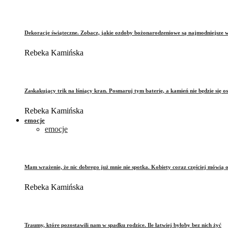
Dekoracje świąteczne. Zobacz, jakie ozdoby bożonarodzeniowe są najmodniejsze 
Rebeka Kamińska
Zaskakujący trik na lśniący kran. Posmaruj tym baterię, a kamień nie będzie się o
Rebeka Kamińska
emocje
emocje
Mam wrażenie, że nic dobrego już mnie nie spotka. Kobiety coraz częściej mówią 
Rebeka Kamińska
Traumy, które pozostawili nam w spadku rodzice. Ile łatwiej byłoby bez nich żyć