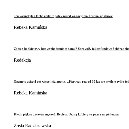
Ten kosmetyk z Hebe znika z półek przed wakacjami. Trudno się dziwić
Rebeka Kamińska
Zabieg bankietowy bez wychodzenia z domu? Sprawdź, jak zafundować skórze eks
Redakcja
Ozempic uciszył coś więcej niż apetyt. „Pierwszy raz od 30 lat nie myślę o tylko je
Rebeka Kamińska
Kiedy piękno zaczyna męczyć. Bycie zadbaną kobietą to praca na pół etatu
Zosia Radziszewska