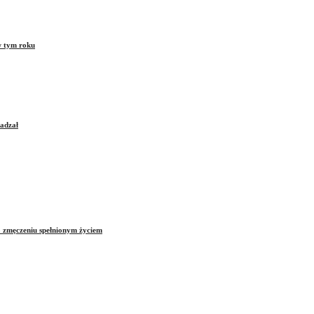
w tym roku
sadzał
o zmęczeniu spełnionym życiem