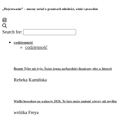
„Dojrzewanie” – mocny serial o granicach młodości, winie i prawdzie
Search for:
codzienność
codzienność
Bonnie Tyler nie żyje. Świat żegna najbardziej ikoniczny głos w historii
Rebeka Kamińska
Wielki horoskop na wakacje 2026. To lato może zmienić więcej, niż myślisz
wróżka Freya