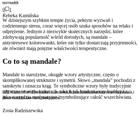
przypadek
0
1
Rebeka Kamińska
W dzisiejszym szybkim tempie życia, pełnym wyzwań i
codziennego stresu, coraz więcej osób szuka sposobów na relaks i
odprężenie. Jednym z niezwykle skutecznych narzędzi, które
zdobywają popularność wśród dorosłych, są mandale –
antystresowe kolorowanki, które nie tylko dostarczają przyjemności,
ale również mają potężne właściwości terapeutyczne.
Co to są mandale?
Mandale to starożytne, okrągłe wzory artystyczne, często o
skomplikowanej strukturze i symetrii. Słowo „mandala” pochodzi z
sanskrytu i oznacza krąg. Te symboliczne wzory były tradycyjnie
używane w wielu kulturach, takich jak hinduska czy buddyjska,
OBE (Out-of-Body Experience) – czym jest doświadczenie świadomego wyjścia z ciała i
jako narzędzia medytacyjne i symbolizujące całość wszechświata.
dlaczego od lat fascynuje naukowców?
Zosia Radziszewska