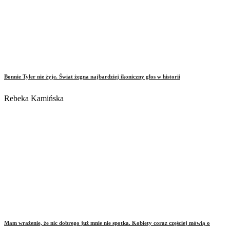
Bonnie Tyler nie żyje. Świat żegna najbardziej ikoniczny głos w historii
Rebeka Kamińska
Mam wrażenie, że nic dobrego już mnie nie spotka. Kobiety coraz częściej mówią o