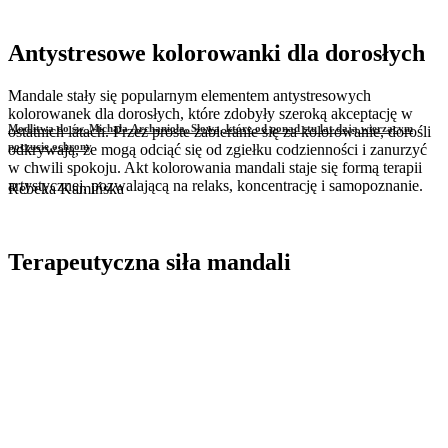
Antystresowe kolorowanki dla dorosłych
Mandale stały się popularnym elementem antystresowych
kolorowanek dla dorosłych, które zdobyły szeroką akceptację w
Modlitwa do św. Michała Archanioła. Słowa, które od ponad stu lat dają wierzącym
ostatnich latach. Przez proste zabieranie się za kolorowanie, dorośli
poczucie ochrony
odkrywają, że mogą odciąć się od zgiełku codzienności i zanurzyć
w chwili spokoju. Akt kolorowania mandali staje się formą terapii
artystycznej, pozwalającą na relaks, koncentrację i samopoznanie.
Rebeka Kamińska
Terapeutyczna siła mandali