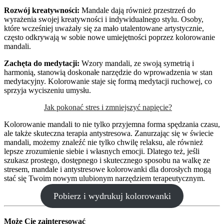
Rozwój kreatywności:
Mandale dają również przestrzeń do
wyrażenia swojej kreatywności i indywidualnego stylu. Osoby,
które wcześniej uważały się za mało utalentowane artystycznie,
często odkrywają w sobie nowe umiejętności poprzez kolorowanie
mandali.
Zachęta do medytacji:
Wzory mandali, ze swoją symetrią i
harmonią, stanowią doskonałe narzędzie do wprowadzenia w stan
medytacyjny. Kolorowanie staje się formą medytacji ruchowej, co
sprzyja wyciszeniu umysłu.
Jak pokonać stres i zmniejszyć napięcie?
Kolorowanie mandali to nie tylko przyjemna forma spędzania czasu,
ale także skuteczna terapia antystresowa. Zanurzając się w świecie
mandali, możemy znaleźć nie tylko chwilę relaksu, ale również
lepsze zrozumienie siebie i własnych emocji. Dlatego też, jeśli
szukasz prostego, dostępnego i skutecznego sposobu na walkę ze
stresem, mandale i antystresowe kolorowanki dla dorosłych mogą
stać się Twoim nowym ulubionym narzędziem terapeutycznym.
Pobierz i wydrukuj kolorowanki
Może Cię zainteresować