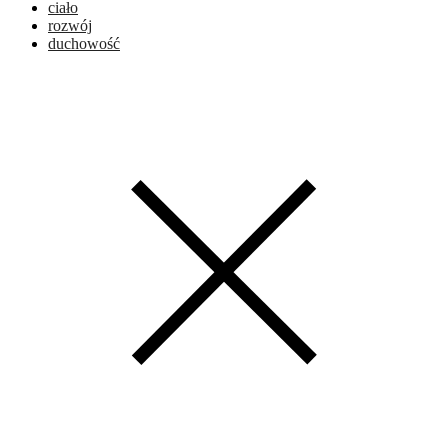
ciało
rozwój
duchowość