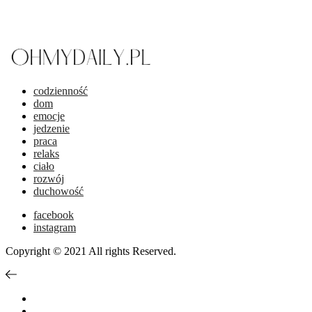
codzienność
dom
emocje
jedzenie
praca
relaks
ciało
rozwój
duchowość
facebook
instagram
Copyright © 2021 All rights Reserved.