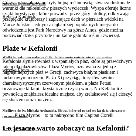
Górzysty krajobraz, pokryty bujną roślinnością, stwarza doskonałe
zmęczeniu spełnionym życiem
warunki dla miłośników pieszych wycieczek. Wyspa oferuje liczne
szlaki turystyczne, które prowadzą przez góry i doliny, odkrywając
Rebeka Kamińska
przepiękne krajobrazy i zapierające dech w piersiach widoki na
Morze Jońskie. Jednym z najbardziej popularnych miejsc do
odwiedzenia jest Park Narodowy na górze Ainos, gdzie można
podziwiać dziką przyrodę i unikalne gatunki roślin i zwierząt.
Plaże w Kefalonii
Wielki horoskop na wakacje 2026. To lato może zmienić więcej, niż myślisz
Kefalonia słynie również z wspaniałych plaż, które są prawdziwym
rajem dla plażowiczów. Plaża Myrtos, uznawana za jedną z
wróżka Freya
najpiękniejszych plaż w Grecji, zachwyca białym piaskiem i
turkusowym morzem. Plaża Xi przyciąga turystów swoim
charakterystycznym czerwonym piaskiem, a plaża Petani
oczarowuje klifami i krystalicznie czystą wodą. Na Kefalonii z
pewnością znajdziesz idealne miejsce, aby zrelaksować się i cieszyć
się słońcem oraz morzem.
Modlitwa do św. Michała Archanioła. Słowa, które od ponad stu lat dają wierzącym
Plaża Myrtos – to tu nakręcono film Capitan Corelli
poczucie ochrony
Co jeszcze warto zobaczyć na Kefalonii?
Rebeka Kamińska