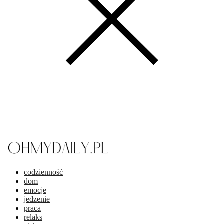
codzienność
dom
emocje
jedzenie
praca
relaks