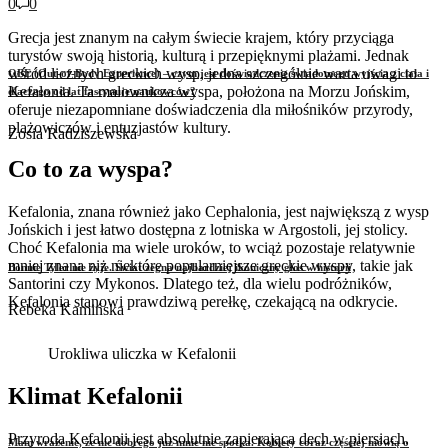
0
0
Grecja jest znanym na całym świecie krajem, który przyciąga
turystów swoją historią, kulturą i przepięknymi plażami. Jednak
wśród licznych greckich wysp, jedna szczególnie warta uwagi to
OBE (Out-of-Body Experience) – czym jest doświadczenie świadomego wyjścia z ciała i
Kefalonia. Ta malownicza wyspa, położona na Morzu Jońskim,
dlaczego od lat fascynuje naukowców?
oferuje niezapomniane doświadczenia dla miłośników przyrody,
plażowiczów i entuzjastów kultury.
Zosia Radziszewska
Co to za wyspa?
Kefalonia, znana również jako Cephalonia, jest największą z wysp
Jońskich i jest łatwo dostępna z lotniska w Argostoli, jej stolicy.
Choć Kefalonia ma wiele uroków, to wciąż pozostaje relatywnie
mniej znana niż niektóre popularniejsze greckie wyspy, takie jak
Bonnie Tyler nie żyje. Świat żegna najbardziej ikoniczny głos w historii
Santorini czy Mykonos. Dlatego też, dla wielu podróżników,
Kefalonia stanowi prawdziwą perełkę, czekającą na odkrycie.
Rebeka Kamińska
Urokliwa uliczka w Kefalonii
Klimat Kefalonii
Przyroda Kefalonii jest absolutnie zapierająca dech w piersiach.
Mam wrażenie, że nic dobrego już mnie nie spotka. Kobiety coraz częściej mówią o