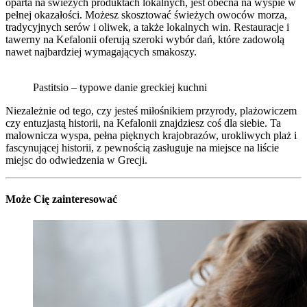
oparta na świeżych produktach lokalnych, jest obecna na wyspie w
pełnej okazałości. Możesz skosztować świeżych owoców morza,
tradycyjnych serów i oliwek, a także lokalnych win. Restauracje i
tawerny na Kefalonii oferują szeroki wybór dań, które zadowolą
nawet najbardziej wymagających smakoszy.
Pastitsio – typowe danie greckiej kuchni
Niezależnie od tego, czy jesteś miłośnikiem przyrody, plażowiczem
czy entuzjastą historii, na Kefalonii znajdziesz coś dla siebie. Ta
malownicza wyspa, pełna pięknych krajobrazów, urokliwych plaż i
fascynującej historii, z pewnością zasługuje na miejsce na liście
miejsc do odwiedzenia w Grecji.
Może Cię zainteresować