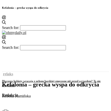
Kefalonia – grecka wyspa do odkrycia
Search for:
Search for:
relaks
Dlaczego kobiety wracają z urlopu bardziej zmęczone niż przed wyjazdem? To nie
Kefalonia – grecka wyspa do odkrycia
przypadek
Redakcja
Rebeka Kamińska