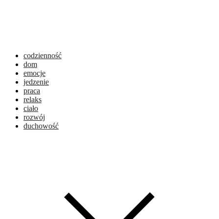
codzienność
dom
emocje
jedzenie
praca
relaks
ciało
rozwój
duchowość