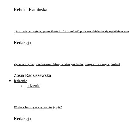
Rebeka Kamińska
„Zdrowia, szczęścia, pomyślności…” Co mówić podczas dzielenia się opłatkiem – 
Redakcja
Życie w trybie przetrwania. Stan, w którym funkcjonuje coraz więcej kobiet
Zosia Radziszewska
jedzenie
jedzenie
Woda z brzozy – czy warto ją pić?
Redakcja