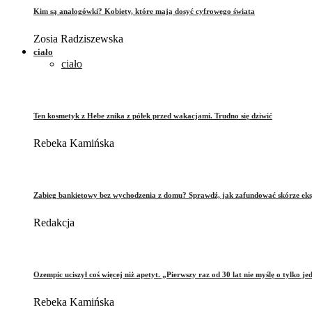
Kim są analogówki? Kobiety, które mają dosyć cyfrowego świata
Zosia Radziszewska
ciało
ciało
Ten kosmetyk z Hebe znika z półek przed wakacjami. Trudno się dziwić
Rebeka Kamińska
Zabieg bankietowy bez wychodzenia z domu? Sprawdź, jak zafundować skórze eks
Redakcja
Ozempic uciszył coś więcej niż apetyt. „Pierwszy raz od 30 lat nie myślę o tylko je
Rebeka Kamińska