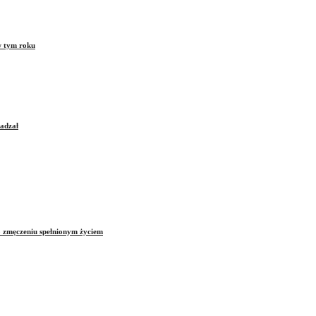
w tym roku
sadzał
o zmęczeniu spełnionym życiem