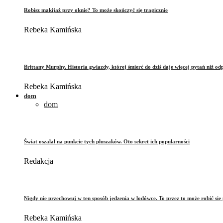
Robisz makijaż przy oknie? To może skończyć się tragicznie
Rebeka Kamińska
Brittany Murphy. Historia gwiazdy, której śmierć do dziś daje więcej pytań niż od
Rebeka Kamińska
dom
dom
Świat oszalał na punkcie tych pluszaków. Oto sekret ich popularności
Redakcja
Nigdy nie przechowuj w ten sposób jedzenia w lodówce. To przez to może robić się 
Rebeka Kamińska