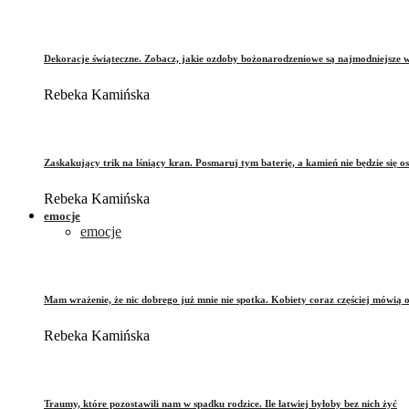
Dekoracje świąteczne. Zobacz, jakie ozdoby bożonarodzeniowe są najmodniejsze 
Rebeka Kamińska
Zaskakujący trik na lśniący kran. Posmaruj tym baterię, a kamień nie będzie się o
Rebeka Kamińska
emocje
emocje
Mam wrażenie, że nic dobrego już mnie nie spotka. Kobiety coraz częściej mówią 
Rebeka Kamińska
Traumy, które pozostawili nam w spadku rodzice. Ile łatwiej byłoby bez nich żyć