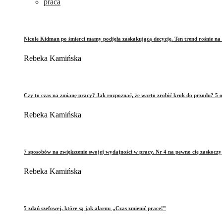
praca
Nicole Kidman po śmierci mamy podjęła zaskakującą decyzję. Ten trend rośnie na 
Rebeka Kamińska
Czy to czas na zmianę pracy? Jak rozpoznać, że warto zrobić krok do przodu? 5 o
Rebeka Kamińska
7 sposobów na zwiększenie swojej wydajności w pracy. Nr 4 na pewno cię zaskoczy
Rebeka Kamińska
5 zdań szefowej, które są jak alarm: „Czas zmienić pracę!”