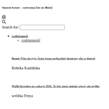
Suszone kwiaty – zatrzymaj lato na dłużej!
Search for:
codzienność
codzienność
Bonnie Tyler nie żyje. Świat żegna najbardziej ikoniczny głos w historii
Rebeka Kamińska
Wielki horoskop na wakacje 2026. To lato może zmienić więcej, niż myślisz
wróżka Freya