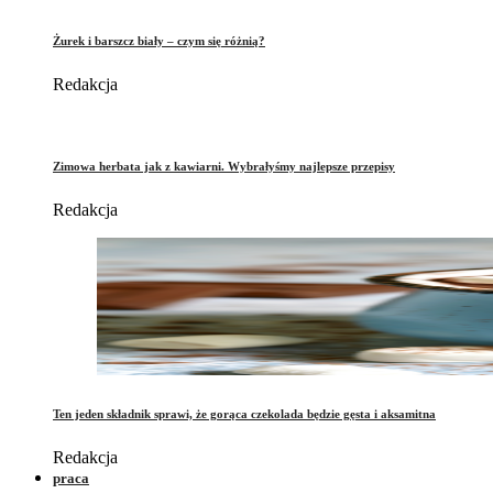
Żurek i barszcz biały – czym się różnią?
Redakcja
Zimowa herbata jak z kawiarni. Wybrałyśmy najlepsze przepisy
Redakcja
Ten jeden składnik sprawi, że gorąca czekolada będzie gęsta i aksamitna
Redakcja
praca