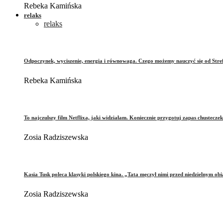
Rebeka Kamińska
relaks
relaks
Odpoczynek, wyciszenie, energia i równowaga. Czego możemy nauczyć się od Stre
Rebeka Kamińska
To najczulszy film Netflixa, jaki widziałam. Koniecznie przygotuj zapas chusteczek
Zosia Radziszewska
Kasia Tusk poleca klasyki polskiego kina. „Tata męczył nimi przed niedzielnym ob
Zosia Radziszewska