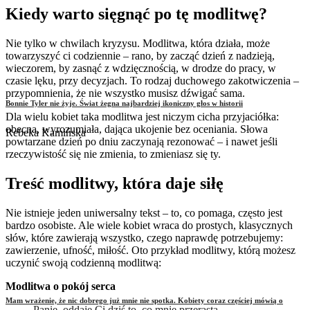
Kiedy warto sięgnąć po tę modlitwę?
Nie tylko w chwilach kryzysu. Modlitwa, która działa, może
towarzyszyć ci codziennie – rano, by zacząć dzień z nadzieją,
wieczorem, by zasnąć z wdzięcznością, w drodze do pracy, w
czasie lęku, przy decyzjach. To rodzaj duchowego zakotwiczenia –
przypomnienia, że nie wszystko musisz dźwigać sama.
Bonnie Tyler nie żyje. Świat żegna najbardziej ikoniczny głos w historii
Dla wielu kobiet taka modlitwa jest niczym cicha przyjaciółka:
obecna, wyrozumiała, dająca ukojenie bez oceniania. Słowa
Rebeka Kamińska
powtarzane dzień po dniu zaczynają rezonować – i nawet jeśli
rzeczywistość się nie zmienia, to zmieniasz się ty.
Treść modlitwy, która daje siłę
Nie istnieje jeden uniwersalny tekst – to, co pomaga, często jest
bardzo osobiste. Ale wiele kobiet wraca do prostych, klasycznych
słów, które zawierają wszystko, czego naprawdę potrzebujemy:
zawierzenie, ufność, miłość. Oto przykład modlitwy, którą możesz
uczynić swoją codzienną modlitwą:
Modlitwa o pokój serca
Mam wrażenie, że nic dobrego już mnie nie spotka. Kobiety coraz częściej mówią o
Panie, oddaję Ci dziś to, co mnie przerasta.