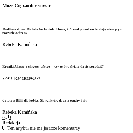
Może Cię zainteresować
Modlitwa do św. Michała Archanioła. Słowa, które od ponad stu lat dają wierzącym
poczucie ochrony
Rebeka Kamińska
Kroniki Akaszy a chrześcijaństwo – czy te dwa światy da się pogodzić?
Zosia Radziszewska
Cytaty z Biblii dla kobiet. Słowa, które dodają otuchy i siły
Rebeka Kamińska
0
0
Redakcja
Ten artykuł nie ma jeszcze komentarzy