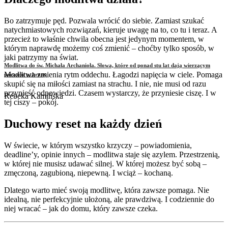
Bo zatrzymuje pęd. Pozwala wrócić do siebie. Zamiast szukać
natychmiastowych rozwiązań, kieruje uwagę na to, co tu i teraz. A
przecież to właśnie chwila obecna jest jedynym momentem, w
którym naprawdę możemy coś zmienić – choćby tylko sposób, w
jaki patrzymy na świat.
Modlitwa do św. Michała Archanioła. Słowa, które od ponad stu lat dają wierzącym
Modlitwa zmienia rytm oddechu. Łagodzi napięcia w ciele. Pomaga
poczucie ochrony
skupić się na miłości zamiast na strachu. I nie, nie musi od razu
przynieść odpowiedzi. Czasem wystarczy, że przyniesie ciszę. I w
Rebeka Kamińska
tej ciszy – pokój.
Duchowy reset na każdy dzień
W świecie, w którym wszystko krzyczy – powiadomienia,
deadline’y, opinie innych – modlitwa staje się azylem. Przestrzenią,
w której nie musisz udawać silnej. W której możesz być sobą –
zmęczoną, zagubioną, niepewną. I wciąż – kochaną.
Dlatego warto mieć swoją modlitwę, która zawsze pomaga. Nie
idealną, nie perfekcyjnie ułożoną, ale prawdziwą. I codziennie do
niej wracać – jak do domu, który zawsze czeka.