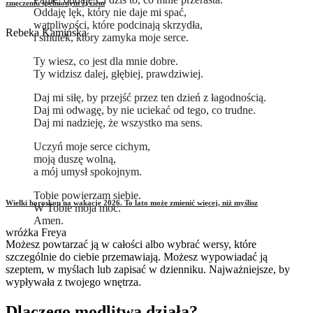
zmęczeniu spełnionym życiem
Oddaję lęk, który nie daje mi spać,
wątpliwości, które podcinają skrzydła,
Rebeka Kamińska
i smutek, który zamyka moje serce.
Ty wiesz, co jest dla mnie dobre.
Ty widzisz dalej, głębiej, prawdziwiej.
Daj mi siłę, by przejść przez ten dzień z łagodnością.
Daj mi odwagę, by nie uciekać od tego, co trudne.
Daj mi nadzieję, że wszystko ma sens.
Uczyń moje serce cichym,
moją duszę wolną,
a mój umysł spokojnym.
Tobie powierzam siebie.
Wielki horoskop na wakacje 2026. To lato może zmienić więcej, niż myślisz
W Tobie moja moc.
Amen.
wróżka Freya
Możesz powtarzać ją w całości albo wybrać wersy, które
szczególnie do ciebie przemawiają. Możesz wypowiadać ją
szeptem, w myślach lub zapisać w dzienniku. Najważniejsze, by
wypływała z twojego wnętrza.
Dlaczego modlitwa działa?