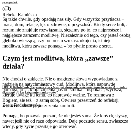
przypadek
0
0
Rebeka Kamińska
Są takie chwile, gdy opadają nas siły. Gdy wszystko przytłacza –
praca, dom, relacje, lęk o zdrowie, o przyszłość. Kiedy serce boli, a
rozum nie znajduje rozwiązania, sięgamy po to, co najprostsze i
najgłębsze zarazem: modlitwę. Niezależnie od tego, czy jesteś osobą
głęboko wierzącą, czy po prostu szukasz ukojenia, istnieje
modlitwa, która zawsze pomaga – bo płynie prosto z serca.
Czym jest modlitwa, która „zawsze”
działa?
Nie chodzi o zaklęcie. Nie o magiczne słowa wypowiadane z
nadzieją na natychmiastowy cud. Modlitwa, która naprawdę
OBE (Out-of-Body Experience) – czym jest doświadczenie świadomego wyjścia z ciała i
pomaga, to ta, która zmienia nas od środka – uspokaja, wycisza,
dlaczego od lat fascynuje naukowców?
kieruje uwagę ku temu, co naprawdę ważne. To rozmowa z
Bogiem, ale też – z samą sobą. Otwiera przestrzeń do refleksji,
Zosia Radziszewska
wyrażenia emocji, puszczenia kontroli.
Pomaga, bo pozwala poczuć, że nie jesteś sama. Że ktoś cię słyszy,
nawet jeśli nie od razu odpowiada. Daje poczucie sensu, zwłaszcza
wtedy, gdy życie przestaje go oferować.