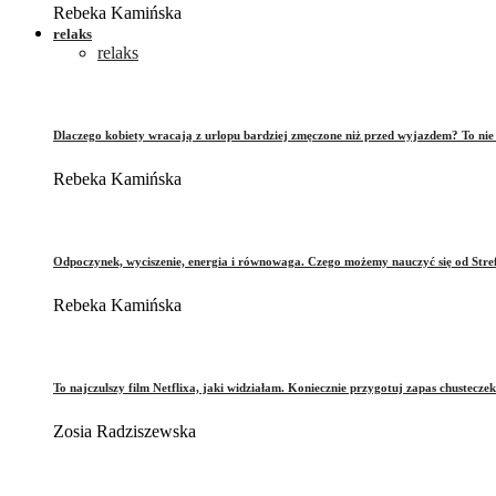
Rebeka Kamińska
relaks
relaks
Dlaczego kobiety wracają z urlopu bardziej zmęczone niż przed wyjazdem? To ni
Rebeka Kamińska
Odpoczynek, wyciszenie, energia i równowaga. Czego możemy nauczyć się od Stre
Rebeka Kamińska
To najczulszy film Netflixa, jaki widziałam. Koniecznie przygotuj zapas chusteczek
Zosia Radziszewska