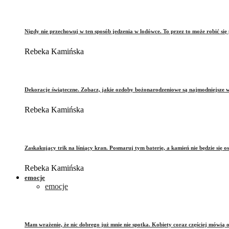
Nigdy nie przechowuj w ten sposób jedzenia w lodówce. To przez to może robić się 
Rebeka Kamińska
Dekoracje świąteczne. Zobacz, jakie ozdoby bożonarodzeniowe są najmodniejsze 
Rebeka Kamińska
Zaskakujący trik na lśniący kran. Posmaruj tym baterię, a kamień nie będzie się o
Rebeka Kamińska
emocje
emocje
Mam wrażenie, że nic dobrego już mnie nie spotka. Kobiety coraz częściej mówią 