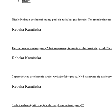
praca
Nicole Kidman po śmierci mamy podjęła zaskakującą decyzję. Ten trend rośnie na 
Rebeka Kamińska
Czy to czas na zmianę pracy? Jak rozpoznać, że warto zrobić krok do przodu? 5 o
Rebeka Kamińska
7 sposobów na zwiększenie swojej wydajności w pracy. Nr 4 na pewno cię zaskoczy
Rebeka Kamińska
5 zdań szefowej, które są jak alarm: „Czas zmienić pracę!”