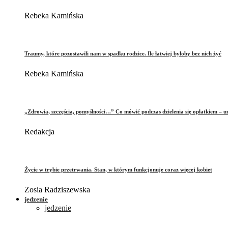
Rebeka Kamińska
Traumy, które pozostawili nam w spadku rodzice. Ile łatwiej byłoby bez nich żyć
Rebeka Kamińska
„Zdrowia, szczęścia, pomyślności…” Co mówić podczas dzielenia się opłatkiem – 
Redakcja
Życie w trybie przetrwania. Stan, w którym funkcjonuje coraz więcej kobiet
Zosia Radziszewska
jedzenie
jedzenie