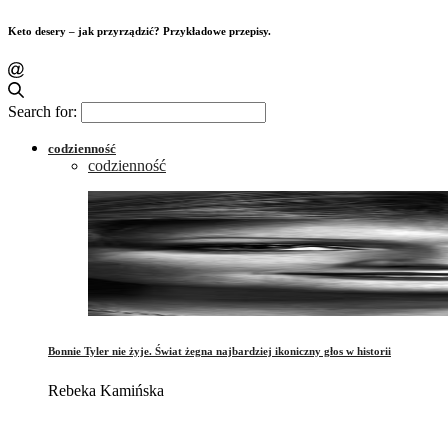
Keto desery – jak przyrządzić? Przykładowe przepisy.
Search for:
codzienność
codzienność
Bonnie Tyler nie żyje. Świat żegna najbardziej ikoniczny głos w historii
Rebeka Kamińska