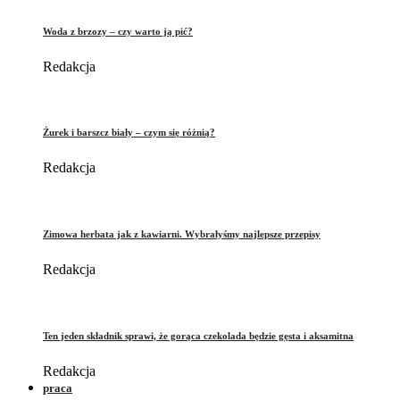
Woda z brzozy – czy warto ją pić?
Redakcja
Żurek i barszcz biały – czym się różnią?
Redakcja
Zimowa herbata jak z kawiarni. Wybrałyśmy najlepsze przepisy
Redakcja
Ten jeden składnik sprawi, że gorąca czekolada będzie gęsta i aksamitna
Redakcja
praca