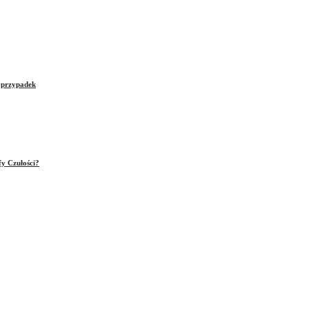
e przypadek
fy Czułości?