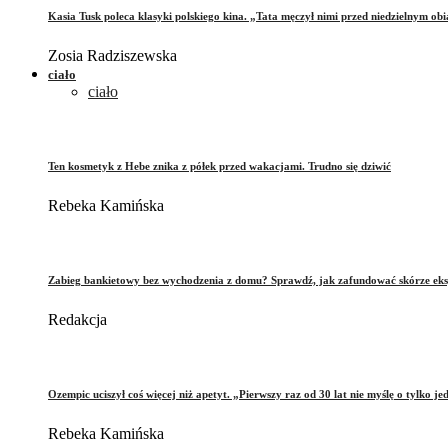
Kasia Tusk poleca klasyki polskiego kina. „Tata męczył nimi przed niedzielnym ob
Zosia Radziszewska
ciało
ciało
Ten kosmetyk z Hebe znika z półek przed wakacjami. Trudno się dziwić
Rebeka Kamińska
Zabieg bankietowy bez wychodzenia z domu? Sprawdź, jak zafundować skórze eks
Redakcja
Ozempic uciszył coś więcej niż apetyt. „Pierwszy raz od 30 lat nie myślę o tylko je
Rebeka Kamińska