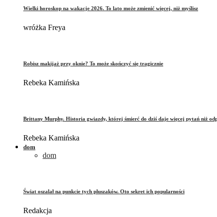
Wielki horoskop na wakacje 2026. To lato może zmienić więcej, niż myślisz
wróżka Freya
Robisz makijaż przy oknie? To może skończyć się tragicznie
Rebeka Kamińska
Brittany Murphy. Historia gwiazdy, której śmierć do dziś daje więcej pytań niż od
Rebeka Kamińska
dom
dom
Świat oszalał na punkcie tych pluszaków. Oto sekret ich popularności
Redakcja