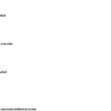
pleśń
w tym roku
sadzał
o zmęczeniu spełnionym życiem