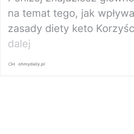
na temat tego, jak wpływ
zasady diety keto Korzyś
Dieta
dalej
keto
–
na
ohmydaily.pl
czym
polega?