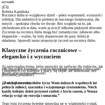
przypadek
0
0
Rebeka Kamińska
Rocznica ślubu to wyjątkowy dzień – pełen wspomnień, wzruszeń i
refleksji. Dla niektórych to pretekst do hucznego świętowania, dla
innych – spokojna chwila we dwoje. Bez względu na to, jak
obchodzona jest ta data, warto ją uczcić kilkoma pięknymi słowami.
Życzenia na rocznicę ślubu mogą być romantyczne, zabawne albo
eleganckie – ważne, by były dopasowane do pary, której je
składamy. Sprawdź nasze propozycje życzeń na rocznicę ślubu.
Klasyczne życzenia rocznicowe –
elegancko i z wyczuciem
To uniwersalna forma, która sprawdzi się zarówno dla rodziców, jak
OBE (Out-of-Body Experience) – czym jest doświadczenie świadomego wyjścia z ciała i
i znajomych czy kolegów z pracy. Są ciepłe, ale stonowane, bez
dlaczego od lat fascynuje naukowców?
przesadnej poufałości.
Zosia Radziszewska
„Z okazji rocznicy ślubu życzę Wam dalszych wspólnych lat
pełnych miłości, szacunku i wzajemnego zrozumienia. Niech
każdy kolejny dzień przynosi radość z bycia razem, a Wasza
relacja wciąż się rozwija i umacnia.”
Tego typu życzenia świetnie sprawdzą się w wiadomości e-mail,