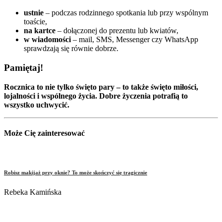
ustnie
– podczas rodzinnego spotkania lub przy wspólnym
toaście,
na kartce
– dołączonej do prezentu lub kwiatów,
w wiadomości
– mail, SMS, Messenger czy WhatsApp
sprawdzają się równie dobrze.
Pamiętaj!
Rocznica to nie tylko święto pary – to także święto miłości,
lojalności i wspólnego życia. Dobre życzenia potrafią to
wszystko uchwycić.
Może Cię zainteresować
Robisz makijaż przy oknie? To może skończyć się tragicznie
Rebeka Kamińska