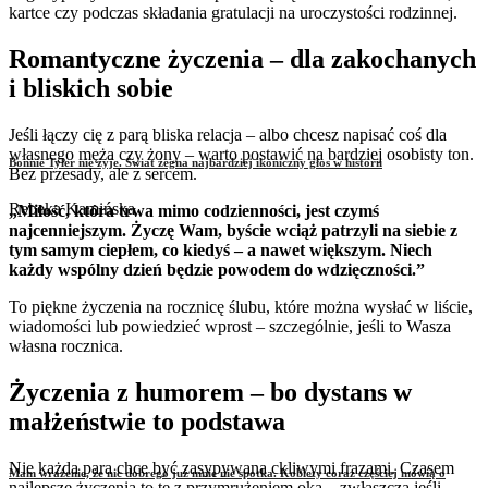
kartce czy podczas składania gratulacji na uroczystości rodzinnej.
Romantyczne życzenia – dla zakochanych
i bliskich sobie
Jeśli łączy cię z parą bliska relacja – albo chcesz napisać coś dla
własnego męża czy żony – warto postawić na bardziej osobisty ton.
Bonnie Tyler nie żyje. Świat żegna najbardziej ikoniczny głos w historii
Bez przesady, ale z sercem.
Rebeka Kamińska
„Miłość, która trwa mimo codzienności, jest czymś
najcenniejszym. Życzę Wam, byście wciąż patrzyli na siebie z
tym samym ciepłem, co kiedyś – a nawet większym. Niech
każdy wspólny dzień będzie powodem do wdzięczności.”
To piękne życzenia na rocznicę ślubu, które można wysłać w liście,
wiadomości lub powiedzieć wprost – szczególnie, jeśli to Wasza
własna rocznica.
Życzenia z humorem – bo dystans w
małżeństwie to podstawa
Nie każda para chce być zasypywana ckliwymi frazami. Czasem
Mam wrażenie, że nic dobrego już mnie nie spotka. Kobiety coraz częściej mówią o
najlepsze życzenia to te z przymrużeniem oka – zwłaszcza jeśli