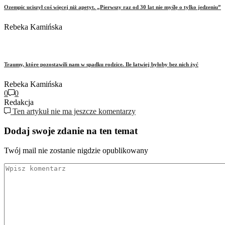
Ozempic uciszył coś więcej niż apetyt. „Pierwszy raz od 30 lat nie myślę o tylko jedzeniu”
Rebeka Kamińska
Traumy, które pozostawili nam w spadku rodzice. Ile łatwiej byłoby bez nich żyć
Rebeka Kamińska
0
0
Redakcja
Ten artykuł nie ma jeszcze komentarzy
Dodaj swoje zdanie na ten temat
Twój mail nie zostanie nigdzie opublikowany