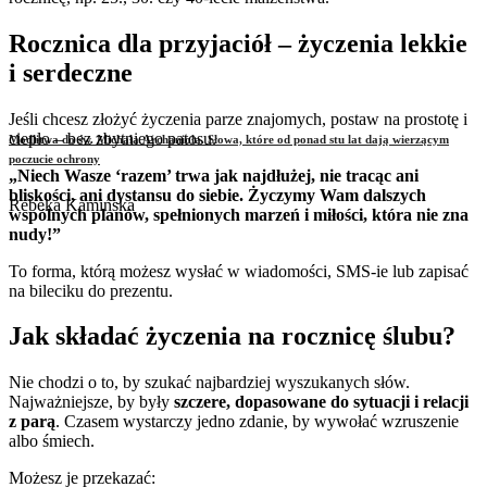
Rocznica dla przyjaciół – życzenia lekkie
i serdeczne
Jeśli chcesz złożyć życzenia parze znajomych, postaw na prostotę i
ciepło – bez zbytniego patosu.
Modlitwa do św. Michała Archanioła. Słowa, które od ponad stu lat dają wierzącym
poczucie ochrony
„Niech Wasze ‘razem’ trwa jak najdłużej, nie tracąc ani
bliskości, ani dystansu do siebie. Życzymy Wam dalszych
Rebeka Kamińska
wspólnych planów, spełnionych marzeń i miłości, która nie zna
nudy!”
To forma, którą możesz wysłać w wiadomości, SMS-ie lub zapisać
na bileciku do prezentu.
Jak składać życzenia na rocznicę ślubu?
Nie chodzi o to, by szukać najbardziej wyszukanych słów.
Najważniejsze, by były
szczere, dopasowane do sytuacji i relacji
z parą
. Czasem wystarczy jedno zdanie, by wywołać wzruszenie
albo śmiech.
Możesz je przekazać: