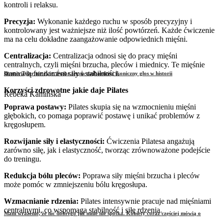
kontroli i relaksu.
Precyzja:
Wykonanie każdego ruchu w sposób precyzyjny i
kontrolowany jest ważniejsze niż ilość powtórzeń. Każde ćwiczenie
ma na celu dokładne zaangażowanie odpowiednich mięśni.
Centralizacja:
Centralizacja odnosi się do pracy mięśni
centralnych, czyli mięśni brzucha, pleców i miednicy. Te mięśnie
stanowią fundament siły i stabilności.
Bonnie Tyler nie żyje. Świat żegna najbardziej ikoniczny głos w historii
Korzyści zdrowotne jakie daje Pilates
Rebeka Kamińska
Poprawa postawy:
Pilates skupia się na wzmocnieniu mięśni
głębokich, co pomaga poprawić postawę i unikać problemów z
kręgosłupem.
Rozwijanie siły i elastyczności:
Ćwiczenia Pilatesa angażują
zarówno siłę, jak i elastyczność, tworząc zrównoważone podejście
do treningu.
Redukcja bólu pleców:
Poprawa siły mięśni brzucha i pleców
może pomóc w zmniejszeniu bólu kręgosłupa.
Wzmacnianie rdzenia:
Pilates intensywnie pracuje nad mięśniami
centralnymi, co wspomaga stabilność i siłę rdzenia.
Mam wrażenie, że nic dobrego już mnie nie spotka. Kobiety coraz częściej mówią o