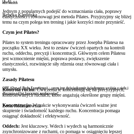
0
0
przypadek
Jednym z popularnych podejść do wzmacniania ciała, poprawy
Rebeka Kamińska
elastyczności i równowagi jest metoda Pilates. Przyjrzyjmy się bliżej
temu na czym polega ten trening i jakie korzyści może przynieść.
Czym jest Pilates?
Pilates to system treningu opracowany przez Josepha Pilatesa na
początku XX wieku. Jest to zestaw ćwiczeń opartych na kontroli
ruchu, oddechu, precyzji i koncentracji. Głównym celem Pilatesu
jest wzmocnienie mięśni, poprawa postawy, zwiększenie
elastyczności, rozwinięcie siły rdzenia oraz równowagi ciała i
umysłu.
Zasady Pilatesu
OBE (Out-of-Body Experience) – czym jest doświadczenie świadomego wyjścia z ciała i
Kontrola ruchu:
Ćwiczenia te koncentrują się na precyzyjnych,
dlaczego od lat fascynuje naukowców?
kontrolowanych ruchach, które angażują określone grupy mięśni.
Koncentracja:
W trakcie wykonywania ćwiczeń ważne jest
Zosia Radziszewska
skupienie i świadomość każdego ruchu. Koncentracja pomaga
osiągnąć dokładność i efektywność.
Oddech:
Jest kluczowy. Wdech i wydech są harmonicznie
zsynchronizowane z ruchami, co pomaga w osiągnięciu lepszej