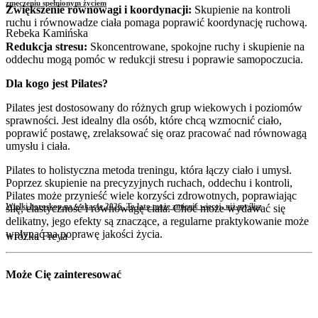
zmęczeniu spełnionym życiem
Zwiększenie równowagi i koordynacji:
Skupienie na kontroli
ruchu i równowadze ciała pomaga poprawić koordynację ruchową.
Rebeka Kamińska
Redukcja stresu:
Skoncentrowane, spokojne ruchy i skupienie na
oddechu mogą pomóc w redukcji stresu i poprawie samopoczucia.
Dla kogo jest Pilates?
Pilates jest dostosowany do różnych grup wiekowych i poziomów
sprawności. Jest idealny dla osób, które chcą wzmocnić ciało,
poprawić postawę, zrelaksować się oraz pracować nad równowagą
umysłu i ciała.
Pilates to holistyczna metoda treningu, która łączy ciało i umysł.
Poprzez skupienie na precyzyjnych ruchach, oddechu i kontroli,
Pilates może przynieść wiele korzyści zdrowotnych, poprawiając
Wielki horoskop na wakacje 2026. To lato może zmienić więcej, niż myślisz
siłę, elastyczność i równowagę ciała. Choć może wydawać się
delikatny, jego efekty są znaczące, a regularne praktykowanie może
wpłynąć na poprawę jakości życia.
wróżka Freya
Może Cię zainteresować