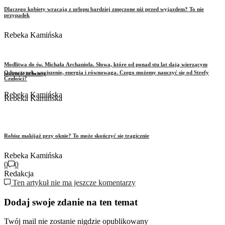
Dlaczego kobiety wracają z urlopu bardziej zmęczone niż przed wyjazdem? To nie
przypadek
Rebeka Kamińska
Modlitwa do św. Michała Archanioła. Słowa, które od ponad stu lat dają wierzącym
Odpoczynek, wyciszenie, energia i równowaga. Czego możemy nauczyć się od Strefy
poczucie ochrony
Czułości?
Rebeka Kamińska
Rebeka Kamińska
Robisz makijaż przy oknie? To może skończyć się tragicznie
Rebeka Kamińska
0
0
Redakcja
Ten artykuł nie ma jeszcze komentarzy
Dodaj swoje zdanie na ten temat
Twój mail nie zostanie nigdzie opublikowany