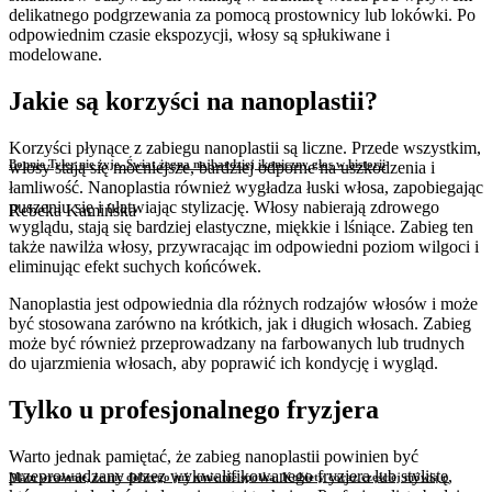
delikatnego podgrzewania za pomocą prostownicy lub lokówki. Po
odpowiednim czasie ekspozycji, włosy są spłukiwane i
modelowane.
Jakie są korzyści na nanoplastii?
Korzyści płynące z zabiegu nanoplastii są liczne. Przede wszystkim,
Bonnie Tyler nie żyje. Świat żegna najbardziej ikoniczny głos w historii
włosy stają się mocniejsze, bardziej odporne na uszkodzenia i
łamliwość. Nanoplastia również wygładza łuski włosa, zapobiegając
puszeniu się i ułatwiając stylizację. Włosy nabierają zdrowego
Rebeka Kamińska
wyglądu, stają się bardziej elastyczne, miękkie i lśniące. Zabieg ten
także nawilża włosy, przywracając im odpowiedni poziom wilgoci i
eliminując efekt suchych końcówek.
Nanoplastia jest odpowiednia dla różnych rodzajów włosów i może
być stosowana zarówno na krótkich, jak i długich włosach. Zabieg
może być również przeprowadzany na farbowanych lub trudnych
do ujarzmienia włosach, aby poprawić ich kondycję i wygląd.
Tylko u profesjonalnego fryzjera
Warto jednak pamiętać, że zabieg nanoplastii powinien być
przeprowadzany przez wykwalifikowanego fryzjera lub stylistę,
Mam wrażenie, że nic dobrego już mnie nie spotka. Kobiety coraz częściej mówią o