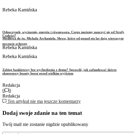
Rebeka Kamińska
Odpoczynek, wyciszenie, energia i równowaga. Czego możemy nauczyć się od Strefy
Czułości?
Modlitwa do św. Michała Archanioła. Słowa, które od ponad stu lat dają wierzącym
poczucie ochrony
Rebeka Kamińska
Rebeka Kamińska
Zabieg bankietowy bez wychodzenia z domu? Sprawdź, jak zafundować skórze
ekspresowy beauty boost przed wielkim wyjściem
Redakcja
0
0
Redakcja
Ten artykuł nie ma jeszcze komentarzy
Dodaj swoje zdanie na ten temat
Twój mail nie zostanie nigdzie opublikowany