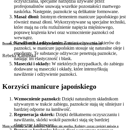
oczyszczania, specjalne narzędzia używane przez
profesjonalistów usuwają wszelkie pozostałości martwego
naskórka. Następnie, paznokcie są delikatnie formowane.
Masaż dłoni:
Istotnym elementem manicure japońskiego jest
również masaż dłoni. Wykorzystywane są specjalne techniki,
które mają na celu rozluźnienie napięcia mięśniowego,
poprawę krążenia krwi oraz wzmocnienie paznokci od
wewnątrz.
Nawilżanie i odżywianie:
Zamiast używania lakierów do
Bonnie Tyler nie żyje. Świat żegna najbardziej ikoniczny głos w historii
paznokci, w manicure japońskim stosuje się naturalne oleje i
emolienty. Te substancje odżywcze penetrują paznokcie,
Rebeka Kamińska
nadając im elastyczność i blask.
Maseczki i okłady:
W niektórych przypadkach, do zabiegu
dodawane są maseczki i okłady, które intensyfikują
nawilżenie i odżywienie paznokci.
Korzyści manicure japońskiego
Wzmocnienie paznokci:
Dzięki naturalnym składnikom
używanym w trakcie zabiegu, paznokcie stają się silniejsze i
bardziej odporne na łamliwość.
Regeneracja skórek:
Dzięki delikatnemu oczyszczaniu i
nawilżaniu, skórki wokół paznokci stają się bardziej
elastyczne i zdrowsze.
Mam wrażenie, że nic dobrego już mnie nie spotka. Kobiety coraz częściej mówią o