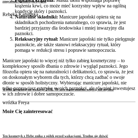
Poprawa krążenia:
Masaż dłoni wspomaga poprawę
zmęczeniu spełnionym życiem
krążenia krwi, co może mieć korzystny wpływ na ogólną
kondycję skóry i paznokci.
Rebeka Kamińska
Naturalne składniki:
Manicure japoński opiera się na
składnikach pochodzenia naturalnego, co sprawia, że jest
bardziej przyjazny dla środowiska i mniej inwazyjny dla
paznokci.
Relaksacyjny rytuał:
Manicure japoński nie tylko pielęgnuje
paznokcie, ale także stanowi relaksacyjny rytuał, który
pomaga w redukcji stresu i poprawie samopoczucia.
Manicure japoński to więcej niż tylko zabieg kosmetyczny – to
kompleksowy sposób dbania o zdrowie i wygląd paznokci. Jego
filozofia opiera się na naturalności i delikatności, co sprawia, że jest
on doskonałym wyborem dla tych, którzy chcą zadbać o swoje
dłonie w sposób holistyczny. Wybierając manicure japoński, nie
tylko poprawiasz estetykę swoich paznokci, ale również inwestujesz
Wielki horoskop na wakacje 2026. To lato może zmienić więcej, niż myślisz
w ich zdrowie i dobre samopoczucie.
wróżka Freya
Może Cię zainteresować
Ten kosmetyk z Hebe znika z półek przed wakacjami. Trudno się dziwić