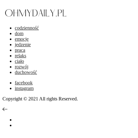
codzienność
dom
emocje
jedzenie
praca
relaks
ciało
rozwój
duchowość
facebook
instagram
Copyright © 2021 All rights Reserved.