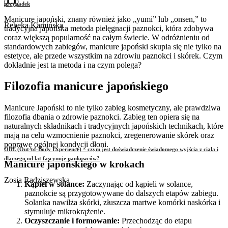
0
0
przypadek
Manicure japoński, znany również jako „yumi” lub „onsen,” to
Rebeka Kamińska
tradycyjna japońska metoda pielęgnacji paznokci, która zdobywa
coraz większą popularność na całym świecie. W odróżnieniu od
standardowych zabiegów, manicure japoński skupia się nie tylko na
estetyce, ale przede wszystkim na zdrowiu paznokci i skórek. Czym
dokładnie jest ta metoda i na czym polega?
Filozofia manicure japońskiego
Manicure Japoński to nie tylko zabieg kosmetyczny, ale prawdziwa
filozofia dbania o zdrowie paznokci. Zabieg ten opiera się na
naturalnych składnikach i tradycyjnych japońskich technikach, które
mają na celu wzmocnienie paznokci, zregenerowanie skórek oraz
poprawę ogólnej kondycji dłoni.
OBE (Out-of-Body Experience) – czym jest doświadczenie świadomego wyjścia z ciała i
dlaczego od lat fascynuje naukowców?
Manicure japońskiego
w krokach
Zosia Radziszewska
Kąpiel w solance:
Zaczynając od kąpieli w solance,
paznokcie są przygotowywane do dalszych etapów zabiegu.
Solanka nawilża skórki, złuszcza martwe komórki naskórka i
stymuluje mikrokrążenie.
Oczyszczanie i formowanie:
Przechodząc do etapu