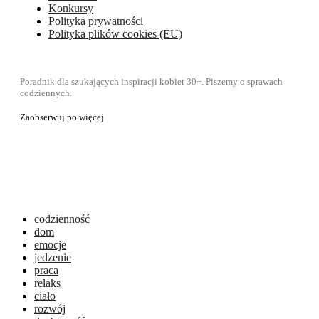
Konkursy
Polityka prywatności
Polityka plików cookies (EU)
Poradnik dla szukających inspiracji kobiet 30+. Piszemy o sprawach
codziennych.
Zaobserwuj po więcej
codzienność
dom
emocje
jedzenie
praca
relaks
ciało
rozwój