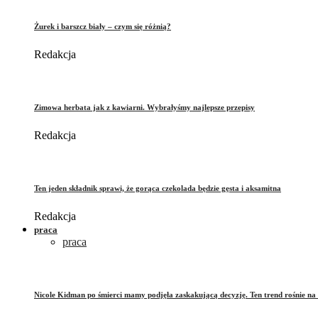
Żurek i barszcz biały – czym się różnią?
Redakcja
Zimowa herbata jak z kawiarni. Wybrałyśmy najlepsze przepisy
Redakcja
Ten jeden składnik sprawi, że gorąca czekolada będzie gęsta i aksamitna
Redakcja
praca
praca
Nicole Kidman po śmierci mamy podjęła zaskakującą decyzję. Ten trend rośnie na 