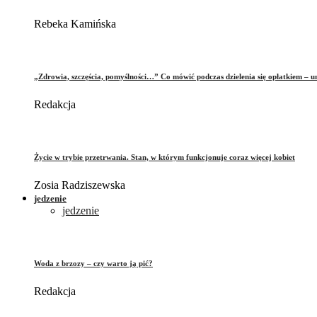
Rebeka Kamińska
„Zdrowia, szczęścia, pomyślności…” Co mówić podczas dzielenia się opłatkiem – 
Redakcja
Życie w trybie przetrwania. Stan, w którym funkcjonuje coraz więcej kobiet
Zosia Radziszewska
jedzenie
jedzenie
Woda z brzozy – czy warto ją pić?
Redakcja