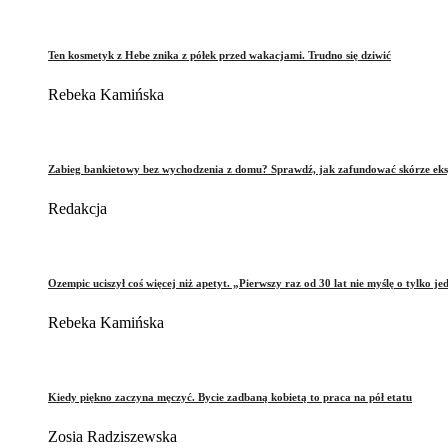
Ten kosmetyk z Hebe znika z półek przed wakacjami. Trudno się dziwić
Rebeka Kamińska
Zabieg bankietowy bez wychodzenia z domu? Sprawdź, jak zafundować skórze eks
Redakcja
Ozempic uciszył coś więcej niż apetyt. „Pierwszy raz od 30 lat nie myślę o tylko je
Rebeka Kamińska
Kiedy piękno zaczyna męczyć. Bycie zadbaną kobietą to praca na pół etatu
Zosia Radziszewska