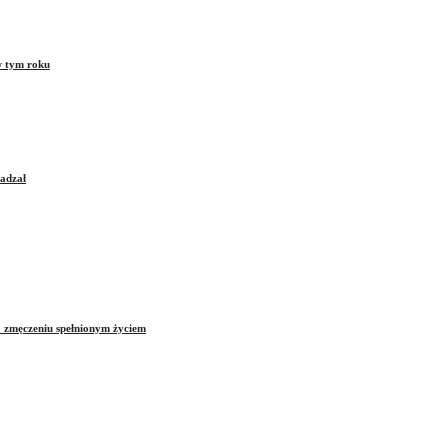
w tym roku
sadzał
o zmęczeniu spełnionym życiem