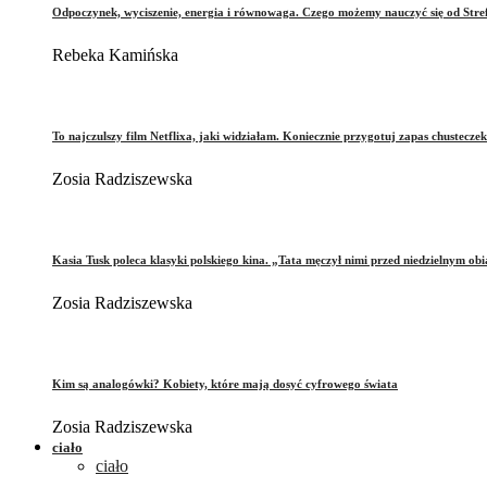
Odpoczynek, wyciszenie, energia i równowaga. Czego możemy nauczyć się od Stre
Rebeka Kamińska
To najczulszy film Netflixa, jaki widziałam. Koniecznie przygotuj zapas chusteczek
Zosia Radziszewska
Kasia Tusk poleca klasyki polskiego kina. „Tata męczył nimi przed niedzielnym ob
Zosia Radziszewska
Kim są analogówki? Kobiety, które mają dosyć cyfrowego świata
Zosia Radziszewska
ciało
ciało