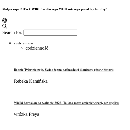
Małpia ospa NOWY WIRUS – dlaczego WHO ostrzega przed tą chorobą?
Search for:
codzienność
codzienność
Bonnie Tyler nie żyje. Świat żegna najbardziej ikoniczny głos w historii
Rebeka Kamińska
Wielki horoskop na wakacje 2026. To lato może zmienić więcej, niż myślisz
wróżka Freya