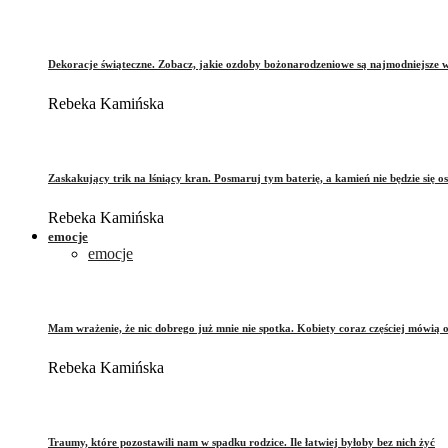
Dekoracje świąteczne. Zobacz, jakie ozdoby bożonarodzeniowe są najmodniejsze 
Rebeka Kamińska
Zaskakujący trik na lśniący kran. Posmaruj tym baterię, a kamień nie będzie się o
Rebeka Kamińska
emocje
emocje
Mam wrażenie, że nic dobrego już mnie nie spotka. Kobiety coraz częściej mówią 
Rebeka Kamińska
Traumy, które pozostawili nam w spadku rodzice. Ile łatwiej byłoby bez nich żyć