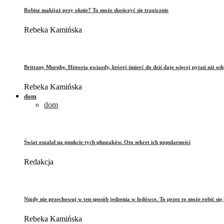
Robisz makijaż przy oknie? To może skończyć się tragicznie
Rebeka Kamińska
Brittany Murphy. Historia gwiazdy, której śmierć do dziś daje więcej pytań niż od
Rebeka Kamińska
dom
dom
Świat oszalał na punkcie tych pluszaków. Oto sekret ich popularności
Redakcja
Nigdy nie przechowuj w ten sposób jedzenia w lodówce. To przez to może robić się 
Rebeka Kamińska