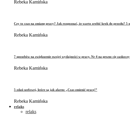
Rebeka Kamińska
Czy to czas na zmianę pracy? Jak rozpoznać, że warto zrobić krok do przodu? 5 o
Rebeka Kamińska
7 sposobów na zwiększenie swojej wydajności w pracy. Nr 4 na pewno cię zaskoczy
Rebeka Kamińska
5 zdań szefowej, które są jak alarm: „Czas zmienić pracę!”
Rebeka Kamińska
relaks
relaks