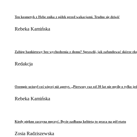
Ten kosmetyk z Hebe znika z półek przed wakacjami. Trudno się dziwić
Rebeka Kamińska
Zabieg bankietowy bez wychodzenia z domu? Sprawdź, jak zafundować skórze eks
Redakcja
Ozempic uciszył coś więcej niż apetyt. „Pierwszy raz od 30 lat nie myślę o tylko je
Rebeka Kamińska
Kiedy piękno zaczyna męczyć. Bycie zadbaną kobietą to praca na pół etatu
Zosia Radziszewska