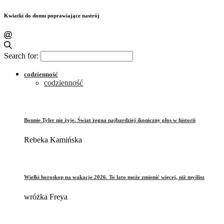
Kwiatki do domu poprawiające nastrój
Search for:
codzienność
codzienność
Bonnie Tyler nie żyje. Świat żegna najbardziej ikoniczny głos w historii
Rebeka Kamińska
Wielki horoskop na wakacje 2026. To lato może zmienić więcej, niż myślisz
wróżka Freya