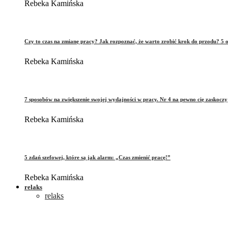
Rebeka Kamińska
Czy to czas na zmianę pracy? Jak rozpoznać, że warto zrobić krok do przodu? 5 o
Rebeka Kamińska
7 sposobów na zwiększenie swojej wydajności w pracy. Nr 4 na pewno cię zaskoczy
Rebeka Kamińska
5 zdań szefowej, które są jak alarm: „Czas zmienić pracę!”
Rebeka Kamińska
relaks
relaks