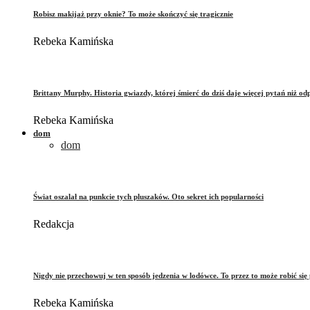
Robisz makijaż przy oknie? To może skończyć się tragicznie
Rebeka Kamińska
Brittany Murphy. Historia gwiazdy, której śmierć do dziś daje więcej pytań niż od
Rebeka Kamińska
dom
dom
Świat oszalał na punkcie tych pluszaków. Oto sekret ich popularności
Redakcja
Nigdy nie przechowuj w ten sposób jedzenia w lodówce. To przez to może robić się 
Rebeka Kamińska