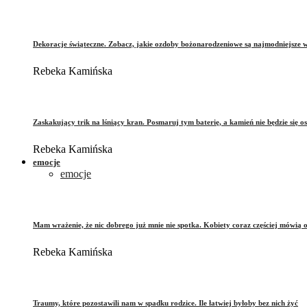
Dekoracje świąteczne. Zobacz, jakie ozdoby bożonarodzeniowe są najmodniejsze 
Rebeka Kamińska
Zaskakujący trik na lśniący kran. Posmaruj tym baterię, a kamień nie będzie się o
Rebeka Kamińska
emocje
emocje
Mam wrażenie, że nic dobrego już mnie nie spotka. Kobiety coraz częściej mówią 
Rebeka Kamińska
Traumy, które pozostawili nam w spadku rodzice. Ile łatwiej byłoby bez nich żyć