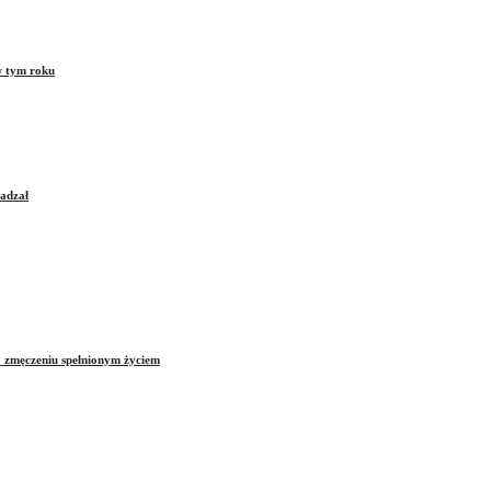
w tym roku
sadzał
o zmęczeniu spełnionym życiem