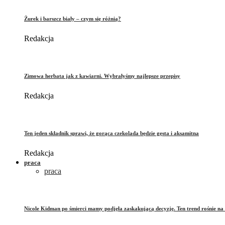
Żurek i barszcz biały – czym się różnią?
Redakcja
Zimowa herbata jak z kawiarni. Wybrałyśmy najlepsze przepisy
Redakcja
Ten jeden składnik sprawi, że gorąca czekolada będzie gęsta i aksamitna
Redakcja
praca
praca
Nicole Kidman po śmierci mamy podjęła zaskakującą decyzję. Ten trend rośnie na 