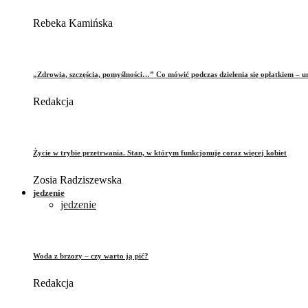
Rebeka Kamińska
„Zdrowia, szczęścia, pomyślności…” Co mówić podczas dzielenia się opłatkiem – 
Redakcja
Życie w trybie przetrwania. Stan, w którym funkcjonuje coraz więcej kobiet
Zosia Radziszewska
jedzenie
jedzenie
Woda z brzozy – czy warto ją pić?
Redakcja