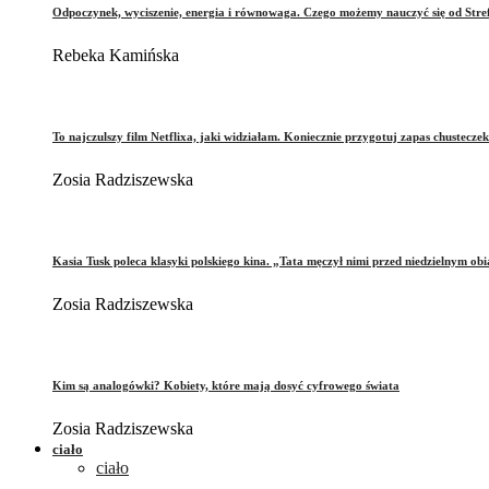
Odpoczynek, wyciszenie, energia i równowaga. Czego możemy nauczyć się od Stre
Rebeka Kamińska
To najczulszy film Netflixa, jaki widziałam. Koniecznie przygotuj zapas chusteczek
Zosia Radziszewska
Kasia Tusk poleca klasyki polskiego kina. „Tata męczył nimi przed niedzielnym ob
Zosia Radziszewska
Kim są analogówki? Kobiety, które mają dosyć cyfrowego świata
Zosia Radziszewska
ciało
ciało