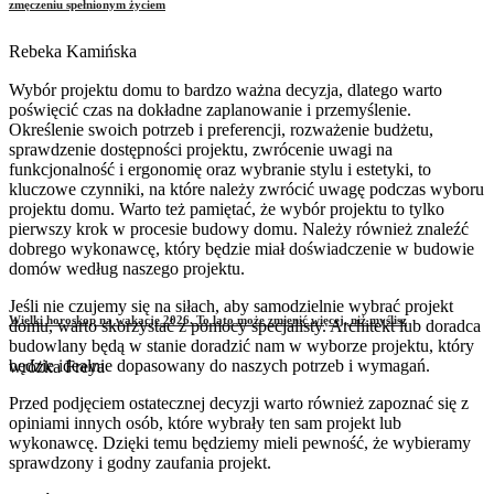
zmęczeniu spełnionym życiem
Rebeka Kamińska
Wybór projektu domu to bardzo ważna decyzja, dlatego warto
poświęcić czas na dokładne zaplanowanie i przemyślenie.
Określenie swoich potrzeb i preferencji, rozważenie budżetu,
sprawdzenie dostępności projektu, zwrócenie uwagi na
funkcjonalność i ergonomię oraz wybranie stylu i estetyki, to
kluczowe czynniki, na które należy zwrócić uwagę podczas wyboru
projektu domu. Warto też pamiętać, że wybór projektu to tylko
pierwszy krok w procesie budowy domu. Należy również znaleźć
dobrego wykonawcę, który będzie miał doświadczenie w budowie
domów według naszego projektu.
Jeśli nie czujemy się na siłach, aby samodzielnie wybrać projekt
Wielki horoskop na wakacje 2026. To lato może zmienić więcej, niż myślisz
domu, warto skorzystać z pomocy specjalisty. Architekt lub doradca
budowlany będą w stanie doradzić nam w wyborze projektu, który
będzie idealnie dopasowany do naszych potrzeb i wymagań.
wróżka Freya
Przed podjęciem ostatecznej decyzji warto również zapoznać się z
opiniami innych osób, które wybrały ten sam projekt lub
wykonawcę. Dzięki temu będziemy mieli pewność, że wybieramy
sprawdzony i godny zaufania projekt.