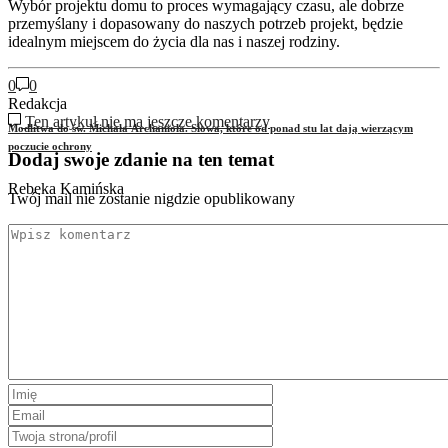
Wybór projektu domu to proces wymagający czasu, ale dobrze
przemyślany i dopasowany do naszych potrzeb projekt, będzie
idealnym miejscem do życia dla nas i naszej rodziny.
0
0
Redakcja
Ten artykuł nie ma jeszcze komentarzy
Modlitwa do św. Michała Archanioła. Słowa, które od ponad stu lat dają wierzącym
poczucie ochrony
Dodaj swoje zdanie na ten temat
Rebeka Kamińska
Twój mail nie zostanie nigdzie opublikowany