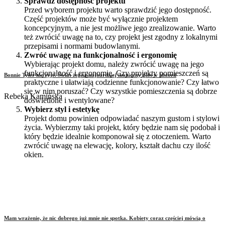
Sprawdź dostępność projektu
Przed wyborem projektu warto sprawdzić jego dostępność.
Część projektów może być wyłącznie projektem
koncepcyjnym, a nie jest możliwe jego zrealizowanie. Warto
też zwrócić uwagę na to, czy projekt jest zgodny z lokalnymi
przepisami i normami budowlanymi.
Zwróć uwagę na funkcjonalność i ergonomię
Wybierając projekt domu, należy zwrócić uwagę na jego
funkcjonalność i ergonomię. Czy projekty pomieszczeń są
Bonnie Tyler nie żyje. Świat żegna najbardziej ikoniczny głos w historii
praktyczne i ułatwiają codzienne funkcjonowanie? Czy łatwo
się w nim poruszać? Czy wszystkie pomieszczenia są dobrze
Rebeka Kamińska
doświetlone i wentylowane?
Wybierz styl i estetykę
Projekt domu powinien odpowiadać naszym gustom i stylowi
życia. Wybierzmy taki projekt, który będzie nam się podobał i
który będzie idealnie komponował się z otoczeniem. Warto
zwrócić uwagę na elewację, kolory, kształt dachu czy ilość
okien.
Mam wrażenie, że nic dobrego już mnie nie spotka. Kobiety coraz częściej mówią o