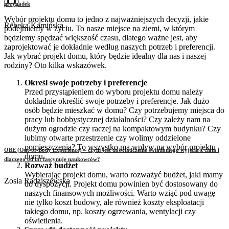
0
0
przypadek
Wybór projektu domu to jedno z najważniejszych decyzji, jakie
Rebeka Kamińska
podejmiemy w życiu. To nasze miejsce na ziemi, w którym
będziemy spędzać większość czasu, dlatego ważne jest, aby
zaprojektować je dokładnie według naszych potrzeb i preferencji.
Jak wybrać projekt domu, który będzie idealny dla nas i naszej
rodziny? Oto kilka wskazówek.
Określ swoje potrzeby i preferencje
Przed przystąpieniem do wyboru projektu domu należy
dokładnie określić swoje potrzeby i preferencje. Jak dużo
osób będzie mieszkać w domu? Czy potrzebujemy miejsca do
pracy lub hobbystycznej działalności? Czy zależy nam na
dużym ogrodzie czy raczej na kompaktowym budynku? Czy
lubimy otwarte przestrzenie czy wolimy oddzielone
pomieszczenia? To wszystko ma wpływ na wybór projektu
OBE (Out-of-Body Experience) – czym jest doświadczenie świadomego wyjścia z ciała i
domu.
dlaczego od lat fascynuje naukowców?
Rozważ budżet
Wybierając projekt domu, warto rozważyć budżet, jaki mamy
Zosia Radziszewska
do dyspozycji. Projekt domu powinien być dostosowany do
naszych finansowych możliwości. Warto wziąć pod uwagę
nie tylko koszt budowy, ale również koszty eksploatacji
takiego domu, np. koszty ogrzewania, wentylacji czy
oświetlenia.