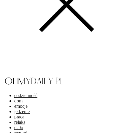
codzienność
dom
emocje
jedzenie
praca
relaks
ciało
rozwój