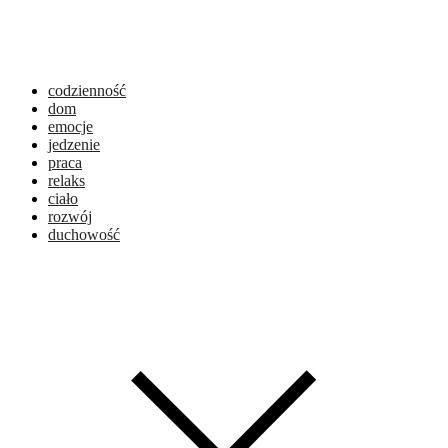
codzienność
dom
emocje
jedzenie
praca
relaks
ciało
rozwój
duchowość