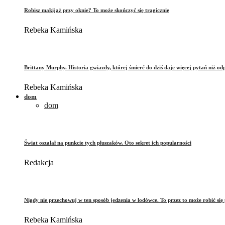
Robisz makijaż przy oknie? To może skończyć się tragicznie
Rebeka Kamińska
Brittany Murphy. Historia gwiazdy, której śmierć do dziś daje więcej pytań niż od
Rebeka Kamińska
dom
dom
Świat oszalał na punkcie tych pluszaków. Oto sekret ich popularności
Redakcja
Nigdy nie przechowuj w ten sposób jedzenia w lodówce. To przez to może robić się 
Rebeka Kamińska