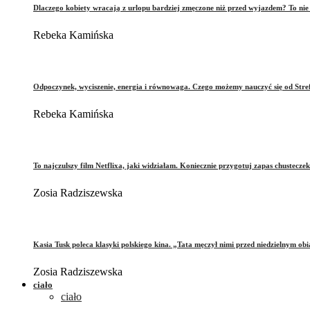
Dlaczego kobiety wracają z urlopu bardziej zmęczone niż przed wyjazdem? To ni
Rebeka Kamińska
Odpoczynek, wyciszenie, energia i równowaga. Czego możemy nauczyć się od Stre
Rebeka Kamińska
To najczulszy film Netflixa, jaki widziałam. Koniecznie przygotuj zapas chusteczek
Zosia Radziszewska
Kasia Tusk poleca klasyki polskiego kina. „Tata męczył nimi przed niedzielnym ob
Zosia Radziszewska
ciało
ciało