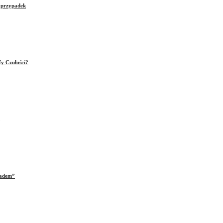
e przypadek
fy Czułości?
iadem”