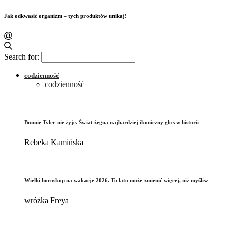
Jak odkwasić organizm – tych produktów unikaj!
Search for:
codzienność
codzienność
Bonnie Tyler nie żyje. Świat żegna najbardziej ikoniczny głos w historii
Rebeka Kamińska
Wielki horoskop na wakacje 2026. To lato może zmienić więcej, niż myślisz
wróżka Freya