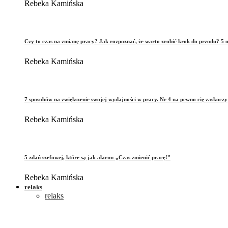
Rebeka Kamińska
Czy to czas na zmianę pracy? Jak rozpoznać, że warto zrobić krok do przodu? 5 o
Rebeka Kamińska
7 sposobów na zwiększenie swojej wydajności w pracy. Nr 4 na pewno cię zaskoczy
Rebeka Kamińska
5 zdań szefowej, które są jak alarm: „Czas zmienić pracę!”
Rebeka Kamińska
relaks
relaks