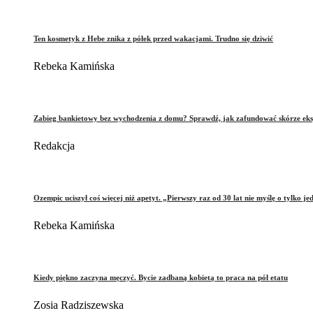
Ten kosmetyk z Hebe znika z półek przed wakacjami. Trudno się dziwić
Rebeka Kamińska
Zabieg bankietowy bez wychodzenia z domu? Sprawdź, jak zafundować skórze eks
Redakcja
Ozempic uciszył coś więcej niż apetyt. „Pierwszy raz od 30 lat nie myślę o tylko je
Rebeka Kamińska
Kiedy piękno zaczyna męczyć. Bycie zadbaną kobietą to praca na pół etatu
Zosia Radziszewska