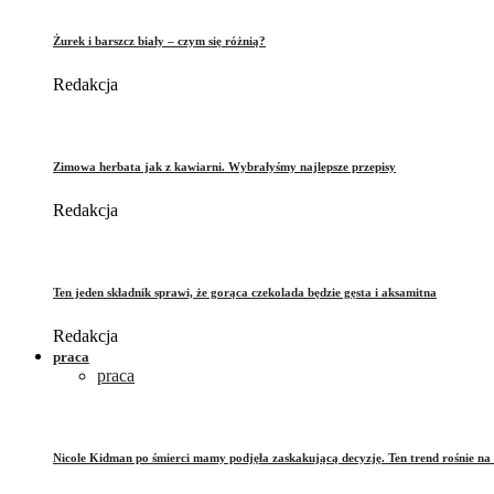
Żurek i barszcz biały – czym się różnią?
Redakcja
Zimowa herbata jak z kawiarni. Wybrałyśmy najlepsze przepisy
Redakcja
Ten jeden składnik sprawi, że gorąca czekolada będzie gęsta i aksamitna
Redakcja
praca
praca
Nicole Kidman po śmierci mamy podjęła zaskakującą decyzję. Ten trend rośnie na 