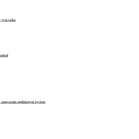
w tym roku
sadzał
o zmęczeniu spełnionym życiem