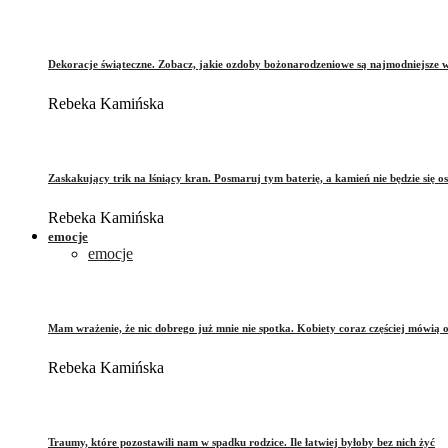
Dekoracje świąteczne. Zobacz, jakie ozdoby bożonarodzeniowe są najmodniejsze 
Rebeka Kamińska
Zaskakujący trik na lśniący kran. Posmaruj tym baterię, a kamień nie będzie się o
Rebeka Kamińska
emocje
emocje
Mam wrażenie, że nic dobrego już mnie nie spotka. Kobiety coraz częściej mówią 
Rebeka Kamińska
Traumy, które pozostawili nam w spadku rodzice. Ile łatwiej byłoby bez nich żyć