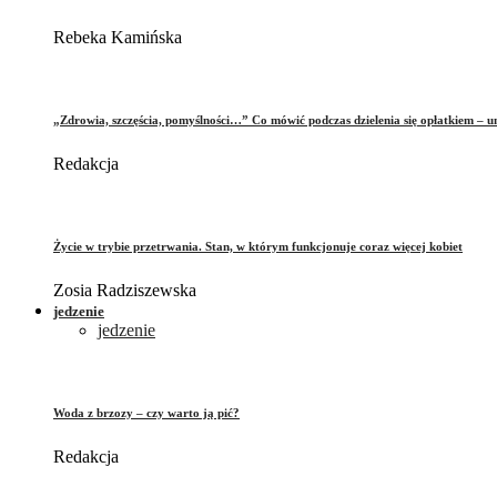
Rebeka Kamińska
„Zdrowia, szczęścia, pomyślności…” Co mówić podczas dzielenia się opłatkiem – 
Redakcja
Życie w trybie przetrwania. Stan, w którym funkcjonuje coraz więcej kobiet
Zosia Radziszewska
jedzenie
jedzenie
Woda z brzozy – czy warto ją pić?
Redakcja