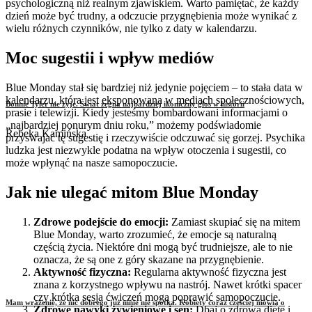
psychologiczną niż realnym zjawiskiem. Warto pamiętać, że każdy
dzień może być trudny, a odczucie przygnębienia może wynikać z
wielu różnych czynników, nie tylko z daty w kalendarzu.
Moc sugestii i wpływ mediów
Blue Monday stał się bardziej niż jedynie pojęciem – to stała data w
kalendarzu, która jest eksponowana w mediach społecznościowych,
Bonnie Tyler nie żyje. Świat żegna najbardziej ikoniczny głos w historii
prasie i telewizji. Kiedy jesteśmy bombardowani informacjami o
„najbardziej ponurym dniu roku,” możemy podświadomie
Rebeka Kamińska
przyswajać tę sugestię i rzeczywiście odczuwać się gorzej. Psychika
ludzka jest niezwykle podatna na wpływ otoczenia i sugestii, co
może wpłynąć na nasze samopoczucie.
Jak nie ulegać mitom Blue Monday
Zdrowe podejście do emocji:
Zamiast skupiać się na mitem
Blue Monday, warto zrozumieć, że emocje są naturalną
częścią życia. Niektóre dni mogą być trudniejsze, ale to nie
oznacza, że są one z góry skazane na przygnębienie.
Aktywność fizyczna:
Regularna aktywność fizyczna jest
znana z korzystnego wpływu na nastrój. Nawet krótki spacer
czy krótka sesja ćwiczeń mogą poprawić samopoczucie.
Mam wrażenie, że nic dobrego już mnie nie spotka. Kobiety coraz częściej mówią o
Zdrowe nawyki żywieniowe i sen:
Dbaj o zdrową dietę i