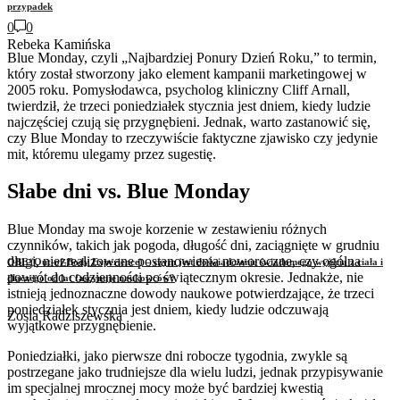
przypadek
0
0
Rebeka Kamińska
Blue Monday, czyli „Najbardziej Ponury Dzień Roku,” to termin,
który został stworzony jako element kampanii marketingowej w
2005 roku. Pomysłodawca, psycholog kliniczny Cliff Arnall,
twierdził, że trzeci poniedziałek stycznia jest dniem, kiedy ludzie
najczęściej czują się przygnębieni. Jednak, warto zastanowić się,
czy Blue Monday to rzeczywiście faktyczne zjawisko czy jedynie
mit, któremu ulegamy przez sugestię.
Słabe dni vs. Blue Monday
Blue Monday ma swoje korzenie w zestawieniu różnych
czynników, takich jak pogoda, długość dni, zaciągnięte w grudniu
długi, niezrealizowane postanowienia noworoczne, czy ogólna
OBE (Out-of-Body Experience) – czym jest doświadczenie świadomego wyjścia z ciała i
powrót do codzienności po świątecznym okresie. Jednakże, nie
dlaczego od lat fascynuje naukowców?
istnieją jednoznaczne dowody naukowe potwierdzające, że trzeci
poniedziałek stycznia jest dniem, kiedy ludzie odczuwają
Zosia Radziszewska
wyjątkowe przygnębienie.
Poniedziałki, jako pierwsze dni robocze tygodnia, zwykle są
postrzegane jako trudniejsze dla wielu ludzi, jednak przypisywanie
im specjalnej mrocznej mocy może być bardziej kwestią