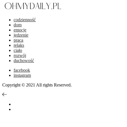
codzienność
dom
emocje
jedzenie
praca
relaks
ciało
rozwój
duchowość
facebook
instagram
Copyright © 2021 All rights Reserved.