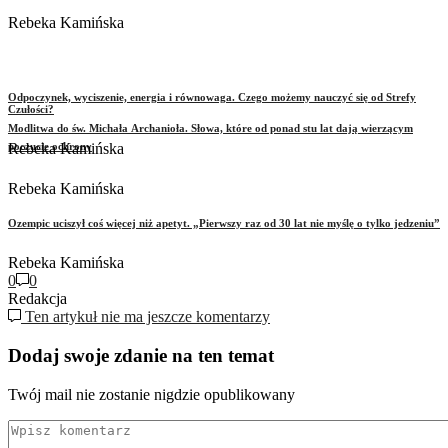
Rebeka Kamińska
Odpoczynek, wyciszenie, energia i równowaga. Czego możemy nauczyć się od Strefy
Czułości?
Modlitwa do św. Michała Archanioła. Słowa, które od ponad stu lat dają wierzącym
poczucie ochrony
Rebeka Kamińska
Rebeka Kamińska
Ozempic uciszył coś więcej niż apetyt. „Pierwszy raz od 30 lat nie myślę o tylko jedzeniu”
Rebeka Kamińska
0
0
Redakcja
Ten artykuł nie ma jeszcze komentarzy
Dodaj swoje zdanie na ten temat
Twój mail nie zostanie nigdzie opublikowany