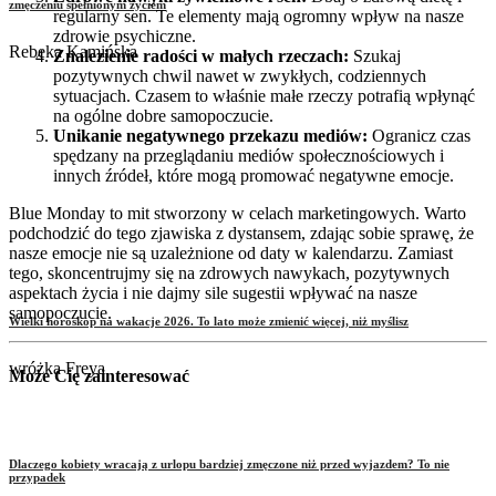
zmęczeniu spełnionym życiem
regularny sen. Te elementy mają ogromny wpływ na nasze
zdrowie psychiczne.
Rebeka Kamińska
Znalezienie radości w małych rzeczach:
Szukaj
pozytywnych chwil nawet w zwykłych, codziennych
sytuacjach. Czasem to właśnie małe rzeczy potrafią wpłynąć
na ogólne dobre samopoczucie.
Unikanie negatywnego przekazu mediów:
Ogranicz czas
spędzany na przeglądaniu mediów społecznościowych i
innych źródeł, które mogą promować negatywne emocje.
Blue Monday to mit stworzony w celach marketingowych. Warto
podchodzić do tego zjawiska z dystansem, zdając sobie sprawę, że
nasze emocje nie są uzależnione od daty w kalendarzu. Zamiast
tego, skoncentrujmy się na zdrowych nawykach, pozytywnych
aspektach życia i nie dajmy sile sugestii wpływać na nasze
samopoczucie.
Wielki horoskop na wakacje 2026. To lato może zmienić więcej, niż myślisz
wróżka Freya
Może Cię zainteresować
Dlaczego kobiety wracają z urlopu bardziej zmęczone niż przed wyjazdem? To nie
przypadek