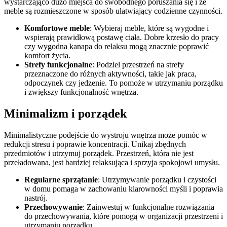
wystarczająco dużo miejsca do swobodnego poruszania się i że
meble są rozmieszczone w sposób ułatwiający codzienne czynności.
Komfortowe meble
: Wybieraj meble, które są wygodne i
wspierają prawidłową postawę ciała. Dobre krzesło do pracy
czy wygodna kanapa do relaksu mogą znacznie poprawić
komfort życia.
Strefy funkcjonalne
: Podziel przestrzeń na strefy
przeznaczone do różnych aktywności, takie jak praca,
odpoczynek czy jedzenie. To pomoże w utrzymaniu porządku
i zwiększy funkcjonalność wnętrza.
Minimalizm i porządek
Minimalistyczne podejście do wystroju wnętrza może pomóc w
redukcji stresu i poprawie koncentracji. Unikaj zbędnych
przedmiotów i utrzymuj porządek. Przestrzeń, która nie jest
przeładowana, jest bardziej relaksująca i sprzyja spokojowi umysłu.
Regularne sprzątanie
: Utrzymywanie porządku i czystości
w domu pomaga w zachowaniu klarowności myśli i poprawia
nastrój.
Przechowywanie
: Zainwestuj w funkcjonalne rozwiązania
do przechowywania, które pomogą w organizacji przestrzeni i
utrzymaniu porządku.