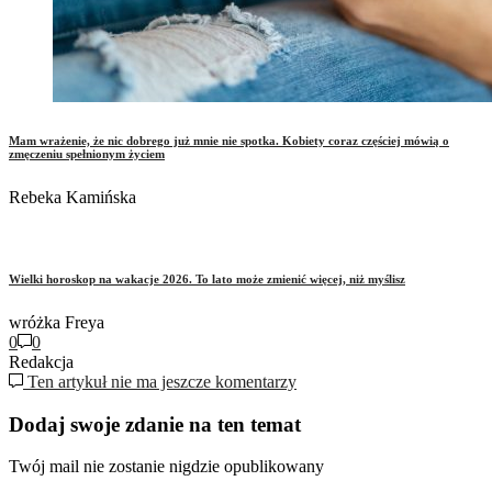
Mam wrażenie, że nic dobrego już mnie nie spotka. Kobiety coraz częściej mówią o
zmęczeniu spełnionym życiem
Rebeka Kamińska
Wielki horoskop na wakacje 2026. To lato może zmienić więcej, niż myślisz
wróżka Freya
0
0
Redakcja
Ten artykuł nie ma jeszcze komentarzy
Dodaj swoje zdanie na ten temat
Twój mail nie zostanie nigdzie opublikowany