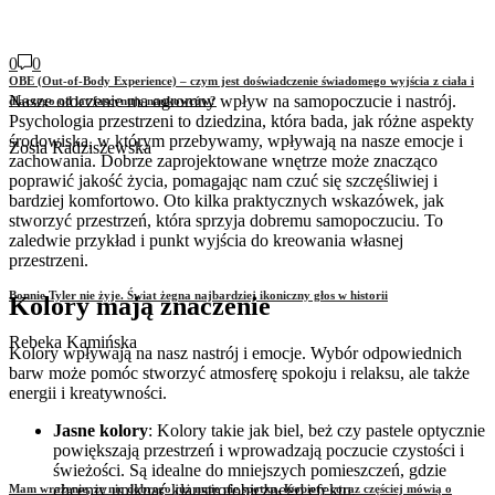
0
0
OBE (Out-of-Body Experience) – czym jest doświadczenie świadomego wyjścia z ciała i
Nasze otoczenie ma ogromny wpływ na samopoczucie i nastrój.
dlaczego od lat fascynuje naukowców?
Psychologia przestrzeni to dziedzina, która bada, jak różne aspekty
środowiska, w którym przebywamy, wpływają na nasze emocje i
Zosia Radziszewska
zachowania. Dobrze zaprojektowane wnętrze może znacząco
poprawić jakość życia, pomagając nam czuć się szczęśliwiej i
bardziej komfortowo. Oto kilka praktycznych wskazówek, jak
stworzyć przestrzeń, która sprzyja dobremu samopoczuciu. To
zaledwie przykład i punkt wyjścia do kreowania własnej
przestrzeni.
Bonnie Tyler nie żyje. Świat żegna najbardziej ikoniczny głos w historii
Kolory mają znaczenie
Rebeka Kamińska
Kolory wpływają na nasz nastrój i emocje. Wybór odpowiednich
barw może pomóc stworzyć atmosferę spokoju i relaksu, ale także
energii i kreatywności.
Jasne kolory
: Kolory takie jak biel, beż czy pastele optycznie
powiększają przestrzeń i wprowadzają poczucie czystości i
świeżości. Są idealne do mniejszych pomieszczeń, gdzie
chcemy uniknąć klaustrofobicznego efektu.
Mam wrażenie, że nic dobrego już mnie nie spotka. Kobiety coraz częściej mówią o