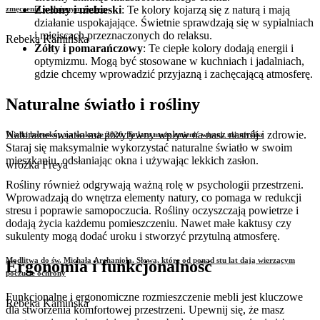
Zielony i niebieski
: Te kolory kojarzą się z naturą i mają
zmęczeniu spełnionym życiem
działanie uspokajające. Świetnie sprawdzają się w sypialniach
i miejscach przeznaczonych do relaksu.
Rebeka Kamińska
Żółty i pomarańczowy
: Te ciepłe kolory dodają energii i
optymizmu. Mogą być stosowane w kuchniach i jadalniach,
gdzie chcemy wprowadzić przyjazną i zachęcającą atmosferę.
Naturalne światło i rośliny
Naturalne światło ma pozytywny wpływ na nasz nastrój i zdrowie.
Wielki horoskop na wakacje 2026. To lato może zmienić więcej, niż myślisz
Staraj się maksymalnie wykorzystać naturalne światło w swoim
mieszkaniu, odsłaniając okna i używając lekkich zasłon.
wróżka Freya
Rośliny również odgrywają ważną rolę w psychologii przestrzeni.
Wprowadzają do wnętrza elementy natury, co pomaga w redukcji
stresu i poprawie samopoczucia. Rośliny oczyszczają powietrze i
dodają życia każdemu pomieszczeniu. Nawet małe kaktusy czy
sukulenty mogą dodać uroku i stworzyć przytulną atmosferę.
Modlitwa do św. Michała Archanioła. Słowa, które od ponad stu lat dają wierzącym
Ergonomia i funkcjonalność
poczucie ochrony
Funkcjonalne i ergonomiczne rozmieszczenie mebli jest kluczowe
Rebeka Kamińska
dla stworzenia komfortowej przestrzeni. Upewnij się, że masz