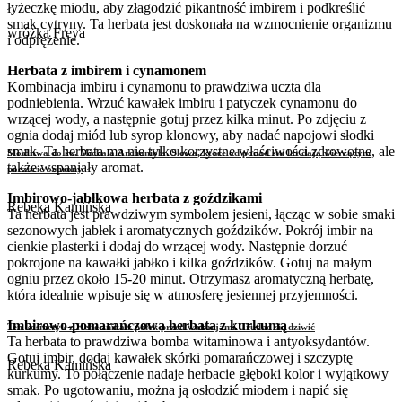
łyżeczkę miodu, aby złagodzić pikantność imbirem i podkreślić
smak cytryny. Ta herbata jest doskonała na wzmocnienie organizmu
wróżka Freya
i odprężenie.
Herbata z imbirem i cynamonem
Kombinacja imbiru i cynamonu to prawdziwa uczta dla
podniebienia. Wrzuć kawałek imbiru i patyczek cynamonu do
wrzącej wody, a następnie gotuj przez kilka minut. Po zdjęciu z
ognia dodaj miód lub syrop klonowy, aby nadać napojowi słodki
smak. Ta herbata ma nie tylko korzystne właściwości zdrowotne, ale
Modlitwa do św. Michała Archanioła. Słowa, które od ponad stu lat dają wierzącym
także wspaniały aromat.
poczucie ochrony
Imbirowo-jabłkowa herbata z goździkami
Rebeka Kamińska
Ta herbata jest prawdziwym symbolem jesieni, łącząc w sobie smaki
sezonowych jabłek i aromatycznych goździków. Pokrój imbir na
cienkie plasterki i dodaj do wrzącej wody. Następnie dorzuć
pokrojone na kawałki jabłko i kilka goździków. Gotuj na małym
ogniu przez około 15-20 minut. Otrzymasz aromatyczną herbatę,
która idealnie wpisuje się w atmosferę jesiennej przyjemności.
Imbirowo-pomarańczowa herbata z kurkumą
Ten kosmetyk z Hebe znika z półek przed wakacjami. Trudno się dziwić
Ta herbata to prawdziwa bomba witaminowa i antyoksydantów.
Gotuj imbir, dodaj kawałek skórki pomarańczowej i szczyptę
Rebeka Kamińska
kurkumy. To połączenie nadaje herbacie głęboki kolor i wyjątkowy
smak. Po ugotowaniu, można ją osłodzić miodem i napić się