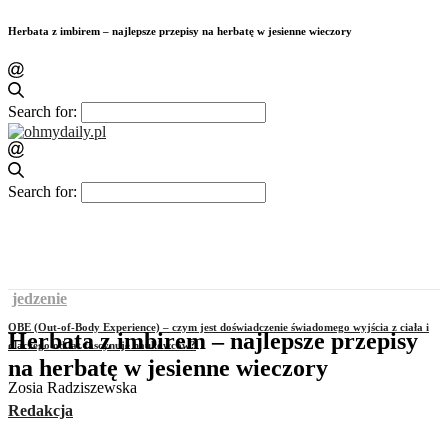
Herbata z imbirem – najlepsze przepisy na herbatę w jesienne wieczory
Search for:
Search for:
jedzenie
OBE (Out-of-Body Experience) – czym jest doświadczenie świadomego wyjścia z ciała i
Herbata z imbirem – najlepsze przepisy
dlaczego od lat fascynuje naukowców?
na herbatę w jesienne wieczory
Zosia Radziszewska
Redakcja