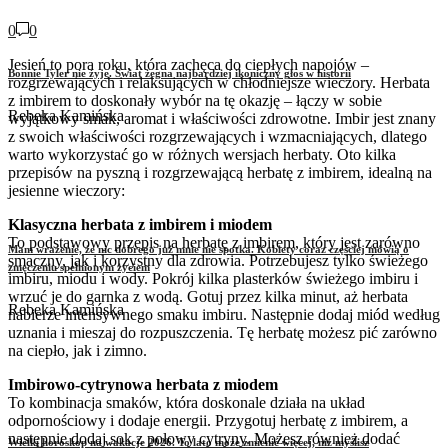
0
0
Jesień to pora roku, która zachęca do ciepłych napojów –
Bonnie Tyler nie żyje. Świat żegna najbardziej ikoniczny głos w historii
rozgrzewających i relaksujących w chłodniejsze wieczory. Herbata
z imbirem to doskonały wybór na tę okazję – łączy w sobie
Rebeka Kamińska
wyjątkowy smak, aromat i właściwości zdrowotne. Imbir jest znany
z swoich właściwości rozgrzewających i wzmacniających, dlatego
warto wykorzystać go w różnych wersjach herbaty. Oto kilka
przepisów na pyszną i rozgrzewającą herbatę z imbirem, idealną na
jesienne wieczory:
Klasyczna herbata z imbirem i miodem
To podstawowy przepis na herbatę z imbirem, który jest zarówno
Mam wrażenie, że nic dobrego już mnie nie spotka. Kobiety coraz częściej mówią o
smaczny, jak i korzystny dla zdrowia. Potrzebujesz tylko świeżego
zmęczeniu spełnionym życiem
imbiru, miodu i wody. Pokrój kilka plasterków świeżego imbiru i
wrzuć je do garnka z wodą. Gotuj przez kilka minut, aż herbata
Rebeka Kamińska
nabierze intensywnego smaku imbiru. Następnie dodaj miód według
uznania i mieszaj do rozpuszczenia. Tę herbatę możesz pić zarówno
na ciepło, jak i zimno.
Imbirowo-cytrynowa herbata z miodem
To kombinacja smaków, która doskonale działa na układ
odpornościowy i dodaje energii. Przygotuj herbatę z imbirem, a
następnie dodaj sok z połowy cytryny. Możesz również dodać
Wielki horoskop na wakacje 2026. To lato może zmienić więcej, niż myślisz