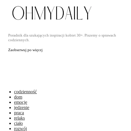
Poradnik dla szukających inspiracji kobiet 30+. Piszemy o sprawach
codziennych.
Zaobserwuj po więcej
codzienność
dom
emocje
jedzenie
praca
relaks
ciało
rozwój