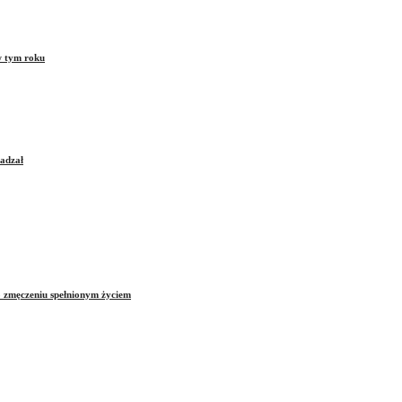
w tym roku
sadzał
o zmęczeniu spełnionym życiem