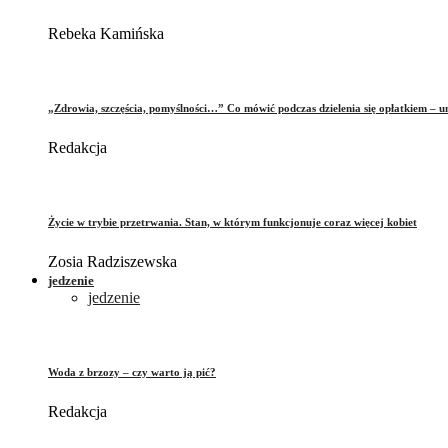
Rebeka Kamińska
„Zdrowia, szczęścia, pomyślności…” Co mówić podczas dzielenia się opłatkiem – 
Redakcja
Życie w trybie przetrwania. Stan, w którym funkcjonuje coraz więcej kobiet
Zosia Radziszewska
jedzenie
jedzenie
Woda z brzozy – czy warto ją pić?
Redakcja