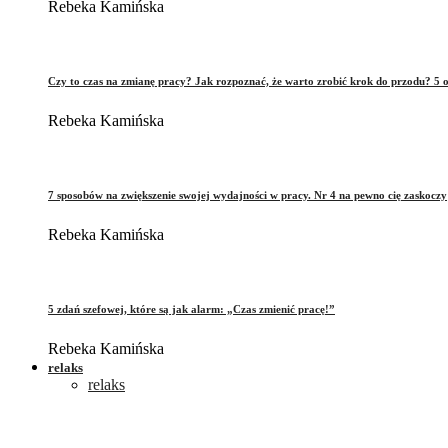
Rebeka Kamińska
Czy to czas na zmianę pracy? Jak rozpoznać, że warto zrobić krok do przodu? 5 o
Rebeka Kamińska
7 sposobów na zwiększenie swojej wydajności w pracy. Nr 4 na pewno cię zaskoczy
Rebeka Kamińska
5 zdań szefowej, które są jak alarm: „Czas zmienić pracę!”
Rebeka Kamińska
relaks
relaks