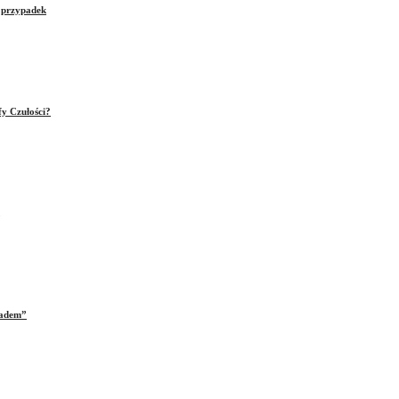
e przypadek
fy Czułości?
iadem”