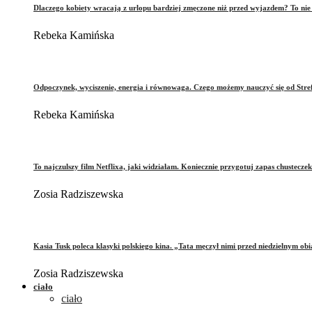
Dlaczego kobiety wracają z urlopu bardziej zmęczone niż przed wyjazdem? To ni
Rebeka Kamińska
Odpoczynek, wyciszenie, energia i równowaga. Czego możemy nauczyć się od Stre
Rebeka Kamińska
To najczulszy film Netflixa, jaki widziałam. Koniecznie przygotuj zapas chusteczek
Zosia Radziszewska
Kasia Tusk poleca klasyki polskiego kina. „Tata męczył nimi przed niedzielnym ob
Zosia Radziszewska
ciało
ciało