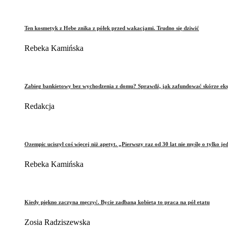
Ten kosmetyk z Hebe znika z półek przed wakacjami. Trudno się dziwić
Rebeka Kamińska
Zabieg bankietowy bez wychodzenia z domu? Sprawdź, jak zafundować skórze eks
Redakcja
Ozempic uciszył coś więcej niż apetyt. „Pierwszy raz od 30 lat nie myślę o tylko je
Rebeka Kamińska
Kiedy piękno zaczyna męczyć. Bycie zadbaną kobietą to praca na pół etatu
Zosia Radziszewska