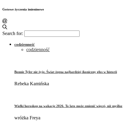
Gotowe życzenia imieninowe
Search for:
codzienność
codzienność
Bonnie Tyler nie żyje. Świat żegna najbardziej ikoniczny głos w historii
Rebeka Kamińska
Wielki horoskop na wakacje 2026. To lato może zmienić więcej, niż myślisz
wróżka Freya