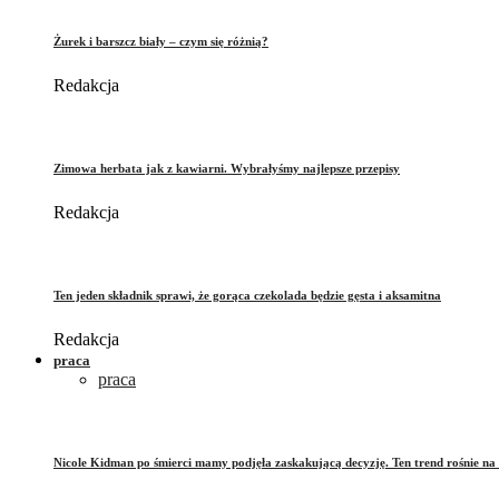
Żurek i barszcz biały – czym się różnią?
Redakcja
Zimowa herbata jak z kawiarni. Wybrałyśmy najlepsze przepisy
Redakcja
Ten jeden składnik sprawi, że gorąca czekolada będzie gęsta i aksamitna
Redakcja
praca
praca
Nicole Kidman po śmierci mamy podjęła zaskakującą decyzję. Ten trend rośnie na 