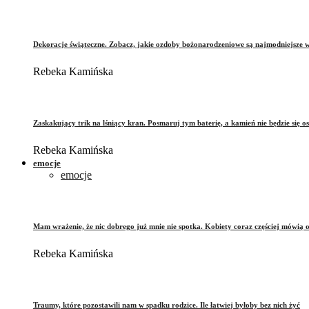
Dekoracje świąteczne. Zobacz, jakie ozdoby bożonarodzeniowe są najmodniejsze 
Rebeka Kamińska
Zaskakujący trik na lśniący kran. Posmaruj tym baterię, a kamień nie będzie się o
Rebeka Kamińska
emocje
emocje
Mam wrażenie, że nic dobrego już mnie nie spotka. Kobiety coraz częściej mówią 
Rebeka Kamińska
Traumy, które pozostawili nam w spadku rodzice. Ile łatwiej byłoby bez nich żyć