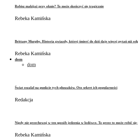
Robisz makijaż przy oknie? To może skończyć się tragicznie
Rebeka Kamińska
Brittany Murphy. Historia gwiazdy, której śmierć do dziś daje więcej pytań niż od
Rebeka Kamińska
dom
dom
Świat oszalał na punkcie tych pluszaków. Oto sekret ich popularności
Redakcja
Nigdy nie przechowuj w ten sposób jedzenia w lodówce. To przez to może robić się 
Rebeka Kamińska