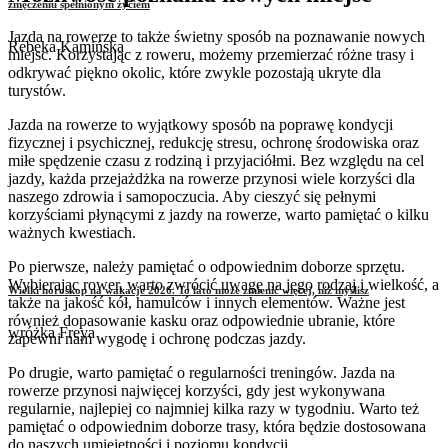
zmęczeniu spełnionym życiem
Jazda na rowerze to także świetny sposób na poznawanie nowych
Rebeka Kamińska
miejsc. Korzystając z roweru, możemy przemierzać różne trasy i
odkrywać piękno okolic, które zwykle pozostają ukryte dla
turystów.
Jazda na rowerze to wyjątkowy sposób na poprawę kondycji
fizycznej i psychicznej, redukcję stresu, ochronę środowiska oraz
miłe spędzenie czasu z rodziną i przyjaciółmi. Bez względu na cel
jazdy, każda przejażdżka na rowerze przynosi wiele korzyści dla
naszego zdrowia i samopoczucia. Aby cieszyć się pełnymi
korzyściami płynącymi z jazdy na rowerze, warto pamiętać o kilku
ważnych kwestiach.
Po pierwsze, należy pamiętać o odpowiednim doborze sprzętu.
Wybierając rower, warto zwrócić uwagę na jego rodzaj i wielkość, a
Wielki horoskop na wakacje 2026. To lato może zmienić więcej, niż myślisz
także na jakość kół, hamulców i innych elementów. Ważne jest
również dopasowanie kasku oraz odpowiednie ubranie, które
wróżka Freya
zapewni nam wygodę i ochronę podczas jazdy.
Po drugie, warto pamiętać o regularności treningów. Jazda na
rowerze przynosi najwięcej korzyści, gdy jest wykonywana
regularnie, najlepiej co najmniej kilka razy w tygodniu. Warto też
pamiętać o odpowiednim doborze trasy, która będzie dostosowana
do naszych umiejętności i poziomu kondycji.