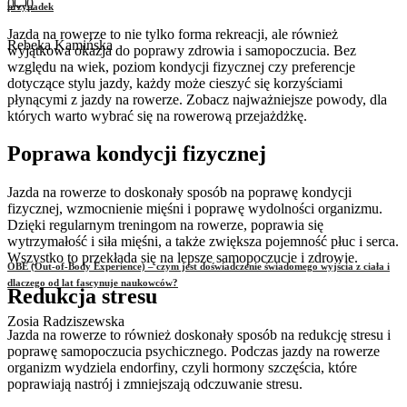
0
0
przypadek
Jazda na rowerze to nie tylko forma rekreacji, ale również
Rebeka Kamińska
wyjątkowa okazja do poprawy zdrowia i samopoczucia. Bez
względu na wiek, poziom kondycji fizycznej czy preferencje
dotyczące stylu jazdy, każdy może cieszyć się korzyściami
płynącymi z jazdy na rowerze. Zobacz najważniejsze powody, dla
których warto wybrać się na rowerową przejażdżkę.
Poprawa kondycji fizycznej
Jazda na rowerze to doskonały sposób na poprawę kondycji
fizycznej, wzmocnienie mięśni i poprawę wydolności organizmu.
Dzięki regularnym treningom na rowerze, poprawia się
wytrzymałość i siła mięśni, a także zwiększa pojemność płuc i serca.
Wszystko to przekłada się na lepsze samopoczucie i zdrowie.
OBE (Out-of-Body Experience) – czym jest doświadczenie świadomego wyjścia z ciała i
dlaczego od lat fascynuje naukowców?
Redukcja stresu
Zosia Radziszewska
Jazda na rowerze to również doskonały sposób na redukcję stresu i
poprawę samopoczucia psychicznego. Podczas jazdy na rowerze
organizm wydziela endorfiny, czyli hormony szczęścia, które
poprawiają nastrój i zmniejszają odczuwanie stresu.