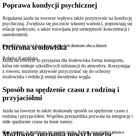
Poprawa kondycji psychicznej
Regularna jazda na rowerze wpływa także pozytywnie na kondycję
psychiczną. Zwiększa się poczucie własnej wartości, poprawiają się
relacje społeczne, a także rozwijana jest umiejętność koncentracji i
samokontroli.
Bonnie Tyler nie żyje. Świat żegna najbardziej ikoniczny głos w historii
Ochrona środowiska
Rebeka Kamińska
Jazda na rowerze to przyjazna dla środowiska forma transportu,
która nie emituje szkodliwych substancji do atmosfery. Korzystając
z roweru, możemy aktywnie przyczyniać się do ochrony
środowiska i redukcji emisji dwutlenku węgla.
Sposób na spędzenie czasu z rodziną i
przyjaciółmi
Jazda na rowerze to także doskonały sposób na spędzenie czasu z
rodziną i przyjaciółmi. Wspólna przejażdżka pozwala na integrację i
miłe spędzenie czasu na łonie natury.
Mam wrażenie, że nic dobrego już mnie nie spotka. Kobiety coraz częściej mówią o
Możliwość poznania nowych miejsc