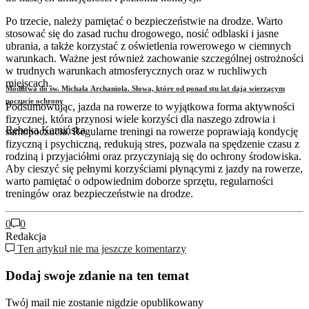
Po trzecie, należy pamiętać o bezpieczeństwie na drodze. Warto
stosować się do zasad ruchu drogowego, nosić odblaski i jasne
ubrania, a także korzystać z oświetlenia rowerowego w ciemnych
warunkach. Ważne jest również zachowanie szczególnej ostrożności
w trudnych warunkach atmosferycznych oraz w ruchliwych
miejscach.
Modlitwa do św. Michała Archanioła. Słowa, które od ponad stu lat dają wierzącym
poczucie ochrony
Podsumowując, jazda na rowerze to wyjątkowa forma aktywności
fizycznej, która przynosi wiele korzyści dla naszego zdrowia i
Rebeka Kamińska
samopoczucia. Regularne treningi na rowerze poprawiają kondycję
fizyczną i psychiczną, redukują stres, pozwala na spędzenie czasu z
rodziną i przyjaciółmi oraz przyczyniają się do ochrony środowiska.
Aby cieszyć się pełnymi korzyściami płynącymi z jazdy na rowerze,
warto pamiętać o odpowiednim doborze sprzętu, regularności
treningów oraz bezpieczeństwie na drodze.
0
0
Redakcja
Ten artykuł nie ma jeszcze komentarzy
Dodaj swoje zdanie na ten temat
Twój mail nie zostanie nigdzie opublikowany