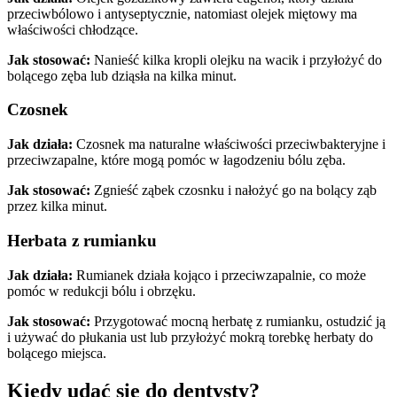
przeciwbólowo i antyseptycznie, natomiast olejek miętowy ma
właściwości chłodzące.
Jak stosować:
Nanieść kilka kropli olejku na wacik i przyłożyć do
bolącego zęba lub dziąsła na kilka minut.
Czosnek
Jak działa:
Czosnek ma naturalne właściwości przeciwbakteryjne i
przeciwzapalne, które mogą pomóc w łagodzeniu bólu zęba.
Jak stosować:
Zgnieść ząbek czosnku i nałożyć go na bolący ząb
przez kilka minut.
Herbata z rumianku
Jak działa:
Rumianek działa kojąco i przeciwzapalnie, co może
pomóc w redukcji bólu i obrzęku.
Jak stosować:
Przygotować mocną herbatę z rumianku, ostudzić ją
i używać do płukania ust lub przyłożyć mokrą torebkę herbaty do
bolącego miejsca.
Kiedy udać się do dentysty?