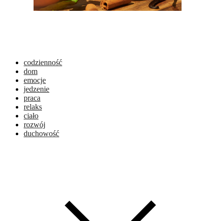
codzienność
dom
emocje
jedzenie
praca
relaks
ciało
rozwój
duchowość