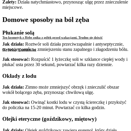
Zalety:
Działa natychmiastowo, przynosząc ulgę przez znieczulenie
miejscowe.
Domowe sposoby na ból zęba
Płukanie solą
Ten kosmetyk z Hebe znika z półek przed wakacjami. Trudno się dziwić
Jak działa:
Roztwór soli działa przeciwzapalnie i antyseptycznie,
co może pomóc w zmniejszeniu stanu zapalnego i złagodzeniu bólu.
Rebeka Kamińska
Jak stosować:
Rozpuścić 1 łyżeczkę soli w szklance ciepłej wody i
płukać usta przez 30 sekund, powtarzać kilka razy dziennie.
Okłady z lodu
Jak działa:
Zimno może zmniejszyć obrzęk i znieczulić obszar
wokół bolącego zęba, przynosząc chwilową ulgę.
Jak stosować:
Owinąć kostki lodu w czystą ściereczkę i przyłożyć
do policzka na 15-20 minut. Powtarzać co kilka godzin.
Olejki eteryczne (goździkowy, miętowy)
Jak działa:
Olejek goździkowy zawiera eugenol, który działa