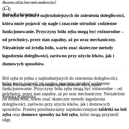
dlaczego od lat fascynuje naukowców?
0
0
Zosia Radziszewska
Ból zęba to jedna z najtrudniejszych do zniesienia dolegliwości,
która może pojawić się nagle i znacznie utrudnić codzienne
funkcjonowanie. Przyczyny bólu zęba mogą być różnorodne –
od próchnicy, przez stan zapalny, aż po uraz mechaniczny.
Niezależnie od źródła bólu, warto znać skuteczne metody
łagodzenia dolegliwości, zarówno przy użyciu leków, jak i
domowych sposobów.
Ból zęba to jedna z najtrudniejszych do zniesienia dolegliwości,
która może pojawić się nagle i znacznie utrudnić codzienne
Bonnie Tyler nie żyje. Świat żegna najbardziej ikoniczny głos w historii
funkcjonowanie. Przyczyny bólu zęba mogą być różnorodne – od
próchnicy, przez stan zapalny, aż po uraz mechaniczny. Niezależnie
Rebeka Kamińska
od źródła bólu, warto znać skuteczne metody łagodzenia
dolegliwości, zarówno przy użyciu leków, jak i domowych
sposobów. Poniżej przedstawiamy najskuteczniejsze
tabletki na ból
zęba
oraz
domowe sposoby na ból zęba
, które mogą przynieść
ulgę.