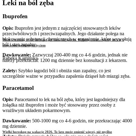
Leki na ból zęba
Ibuprofen
Opis:
Ibuprofen jest jednym z najczęściej stosowanych leków
przeciwbólowych i przeciwzapalnych. Jego działanie polega na
blokowaniu substancji chemicznych w organizmie, które wywołują
Mam wrażenie, że nic dobrego już mnie nie spotka. Kobiety coraz częściej mówią o
ból i stan zapalny.
zmęczeniu spełnionym życiem
Dawkowanie:
Zazwyczaj 200-400 mg co 4-6 godzin, jednak nie
Rebeka Kamińska
należy przekraczać 1200 mg dziennie bez konsultacji z lekarzem.
Zalety:
Szybko łagodzi ból i obniża stan zapalny, co jest
szczególnie ważne w przypadku zapalenia dziąseł lub miazgi zęba.
Paracetamol
Opis:
Paracetamol to lek na ból zęba, który jest łagodniejszy dla
żołądka niż ibuprofen i może być stosowany przez osoby z
wrażliwym układem pokarmowym.
Dawkowanie:
500-1000 mg co 4-6 godzin, nie przekraczając 4000
mg dziennie.
Wielki horoskop na wakacje 2026. To lato może zmienić więcej, niż myślisz