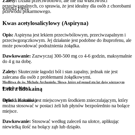
Zalety:
Działa przeciwbólowo, ale nie ma właściwości
przeciwzapalnych, co sprawia, że jest idealny dla osób z chorobami
wróżka Freya
przewodu pokarmowego.
Kwas acetylosalicylowy (Aspiryna)
Opis:
Aspiryna jest lekiem przeciwbólowym, przeciwzapalnym i
przeciwgorączkowym. Jej działanie jest podobne do ibuprofenu, ale
może powodować podrażnienia żołądka.
Dawkowanie:
Zazwyczaj 300-500 mg co 4-6 godzin, maksymalnie
do 4 g na dobę.
Zalety:
Skutecznie łagodzi ból i stan zapalny, jednak nie jest
zalecana dla osób z problemami żołądkowymi.
Modlitwa do św. Michała Archanioła. Słowa, które od ponad stu lat dają wierzącym
Leki z lidokainą
poczucie ochrony
Opis:
Lidokaina jest miejscowym środkiem znieczulającym, który
Rebeka Kamińska
można stosować w postaci żeli lub płynów bezpośrednio na bolące
miejsce.
Dawkowanie:
Stosować według zaleceń na ulotce, aplikując
niewielką ilość na bolący ząb lub dziąsło.