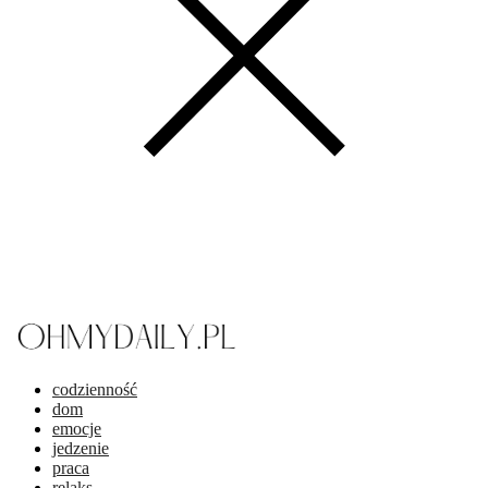
codzienność
dom
emocje
jedzenie
praca
relaks