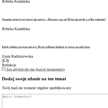
Rebeka Kamińska
Ozempic uciszył coś więcej niż apetyt. „Pierwszy raz od 30 lat nie myślę o tylko jedzeniu”
Rebeka Kamińska
Kiedy piękno zaczyna męczyć. Bycie zadbaną kobietą to praca na pół etatu
Zosia Radziszewska
0
0
Redakcja
Ten artykuł nie ma jeszcze komentarzy
Dodaj swoje zdanie na ten temat
Twój mail nie zostanie nigdzie opublikowany