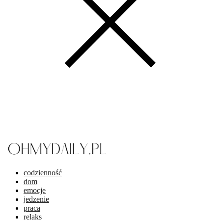
codzienność
dom
emocje
jedzenie
praca
relaks