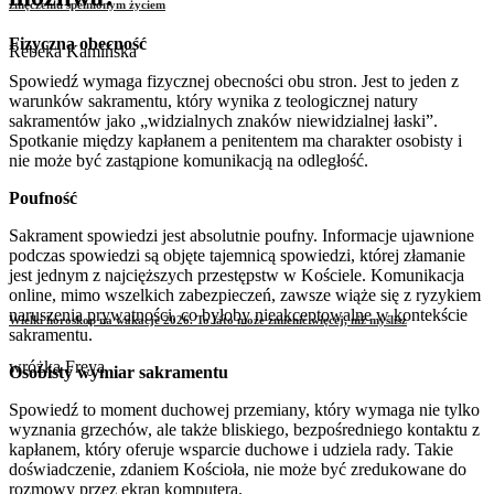
zmęczeniu spełnionym życiem
Fizyczna obecność
Rebeka Kamińska
Spowiedź wymaga fizycznej obecności obu stron. Jest to jeden z
warunków sakramentu, który wynika z teologicznej natury
sakramentów jako „widzialnych znaków niewidzialnej łaski”.
Spotkanie między kapłanem a penitentem ma charakter osobisty i
nie może być zastąpione komunikacją na odległość.
Poufność
Sakrament spowiedzi jest absolutnie poufny. Informacje ujawnione
podczas spowiedzi są objęte tajemnicą spowiedzi, której złamanie
jest jednym z najcięższych przestępstw w Kościele. Komunikacja
online, mimo wszelkich zabezpieczeń, zawsze wiąże się z ryzykiem
naruszenia prywatności, co byłoby nieakceptowalne w kontekście
Wielki horoskop na wakacje 2026. To lato może zmienić więcej, niż myślisz
sakramentu.
wróżka Freya
Osobisty wymiar sakramentu
Spowiedź to moment duchowej przemiany, który wymaga nie tylko
wyznania grzechów, ale także bliskiego, bezpośredniego kontaktu z
kapłanem, który oferuje wsparcie duchowe i udziela rady. Takie
doświadczenie, zdaniem Kościoła, nie może być zredukowane do
rozmowy przez ekran komputera.