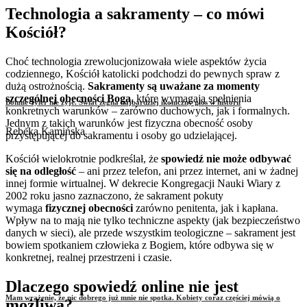
Technologia a sakramenty – co mówi
Kościół?
Choć technologia zrewolucjonizowała wiele aspektów życia
codziennego, Kościół katolicki podchodzi do pewnych spraw z
dużą ostrożnością.
Sakramenty są uważane za momenty
szczególnej obecności Boga
, które wymagają spełnienia
Bonnie Tyler nie żyje. Świat żegna najbardziej ikoniczny głos w historii
konkretnych warunków – zarówno duchowych, jak i formalnych.
Jednym z takich warunków jest fizyczna obecność osoby
Rebeka Kamińska
przystępującej do sakramentu i osoby go udzielającej.
Kościół wielokrotnie podkreślał, że
spowiedź nie może odbywać
się na odległość
– ani przez telefon, ani przez internet, ani w żadnej
innej formie wirtualnej. W dekrecie Kongregacji Nauki Wiary z
2002 roku jasno zaznaczono, że sakrament pokuty
wymaga
fizycznej obecności
zarówno penitenta, jak i kapłana.
Wpływ na to mają nie tylko techniczne aspekty (jak bezpieczeństwo
danych w sieci), ale przede wszystkim teologiczne – sakrament jest
bowiem spotkaniem człowieka z Bogiem, które odbywa się w
konkretnej, realnej przestrzeni i czasie.
Dlaczego spowiedź online nie jest
Mam wrażenie, że nic dobrego już mnie nie spotka. Kobiety coraz częściej mówią o
możliwa?