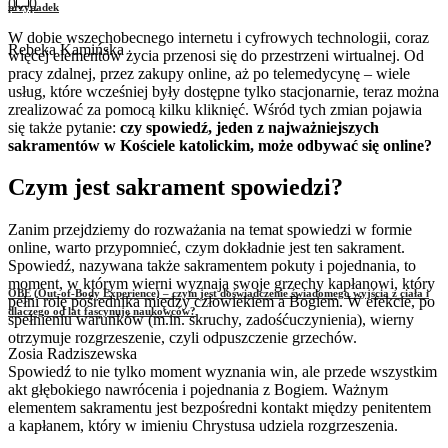
0
0
przypadek
W dobie wszechobecnego internetu i cyfrowych technologii, coraz
Rebeka Kamińska
więcej elementów życia przenosi się do przestrzeni wirtualnej. Od
pracy zdalnej, przez zakupy online, aż po telemedycynę – wiele
usług, które wcześniej były dostępne tylko stacjonarnie, teraz można
zrealizować za pomocą kilku kliknięć. Wśród tych zmian pojawia
się także pytanie:
czy spowiedź, jeden z najważniejszych
sakramentów w Kościele katolickim, może odbywać się online?
Czym jest sakrament spowiedzi?
Zanim przejdziemy do rozważania na temat spowiedzi w formie
online, warto przypomnieć, czym dokładnie jest ten sakrament.
Spowiedź, nazywana także sakramentem pokuty i pojednania, to
moment, w którym wierni wyznają swoje grzechy kapłanowi, który
OBE (Out-of-Body Experience) – czym jest doświadczenie świadomego wyjścia z ciała i
pełni rolę pośrednika między człowiekiem a Bogiem. W efekcie, po
dlaczego od lat fascynuje naukowców?
spełnieniu warunków (m.in. skruchy, zadośćuczynienia), wierny
otrzymuje rozgrzeszenie, czyli odpuszczenie grzechów.
Zosia Radziszewska
Spowiedź to nie tylko moment wyznania win, ale przede wszystkim
akt głębokiego nawrócenia i pojednania z Bogiem. Ważnym
elementem sakramentu jest bezpośredni kontakt między penitentem
a kapłanem, który w imieniu Chrystusa udziela rozgrzeszenia.