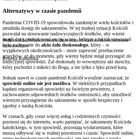
Alternatywy w czasie pandemii
Pandemia COVID-19 spowodowała zamknięcie wielu kościołów i
utrudniła dostęp do sakramentów. W tej trudnej sytuacji Kościół
pozwalał na stosowanie nadzwyczajnych środków, aby wierni
mogli dalej praktykować swoją wiarę. Jednym z takich rozwiązań
Modlitwa do św. Michała Archanioła. Słowa, które od ponad stu lat dają wierzącym
było zachęcanie do
aktu żalu doskonałego
, który – w
poczucie ochrony
wyjątkowych okolicznościach – może zapewnić przebaczenie
grzechów, aż do momentu, gdy wierny będzie mógł przystąpić do
Rebeka Kamińska
tradycyjnej spowiedzi. Żal doskonały to wewnętrzny akt skruchy,
który pochodzi z miłości do Boga, a nie tylko z lęku przed karą.
Jednak nawet w czasie pandemii Kościół wyraźnie zaznaczał, że
spowiedź online nie jest możliwa
. W niektórych przypadkach
kapłani organizowali spowiedzi na świeżym powietrzu, z
zachowaniem odpowiednich środków ostrożności, aby umożliwić
wiernym przystąpienie do sakramentu w sposób bezpieczny i
zgodny z nauką Kościoła.
W czasach, gdy coraz więcej usług i codziennych czynności
przenosi się do internetu, warto pamiętać, że sakramenty Kościoła
katolickiego, w tym spowiedź, pozostają wydarzeniami, które
muszą odbywać się w realnej przestrzeni i czasie. Spowiedź online,
mimo technologicznych możliwości, nie jest zgodna z nauką