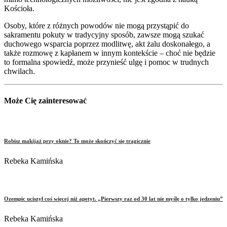
Kościoła.
Osoby, które z różnych powodów nie mogą przystąpić do
sakramentu pokuty w tradycyjny sposób, zawsze mogą szukać
duchowego wsparcia poprzez modlitwę, akt żalu doskonałego, a
także rozmowę z kapłanem w innym kontekście – choć nie będzie
to formalna spowiedź, może przynieść ulgę i pomoc w trudnych
chwilach.
Może Cię zainteresować
Robisz makijaż przy oknie? To może skończyć się tragicznie
Rebeka Kamińska
Ozempic uciszył coś więcej niż apetyt. „Pierwszy raz od 30 lat nie myślę o tylko jedzeniu”
Rebeka Kamińska