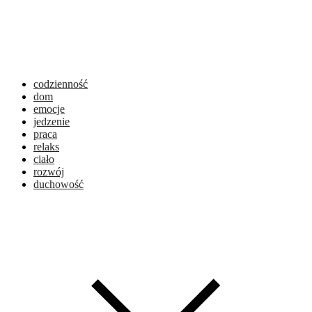
codzienność
dom
emocje
jedzenie
praca
relaks
ciało
rozwój
duchowość