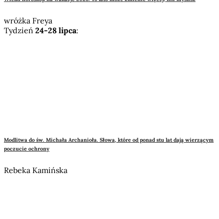
wróżka Freya
Tydzień
24-28 lipca
:
Modlitwa do św. Michała Archanioła. Słowa, które od ponad stu lat dają wierzącym
poczucie ochrony
Rebeka Kamińska