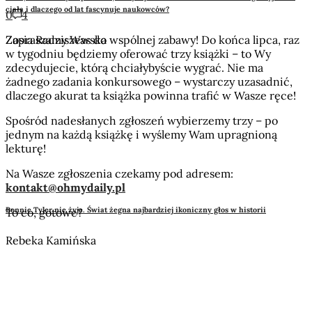
ciała i dlaczego od lat fascynuje naukowców?
0
4
Zapraszamy Was do wspólnej zabawy! Do końca lipca, raz
Zosia Radziszewska
w tygodniu będziemy oferować trzy książki – to Wy
zdecydujecie, którą chciałybyście wygrać. Nie ma
żadnego zadania konkursowego – wystarczy uzasadnić,
dlaczego akurat ta książka powinna trafić w Wasze ręce!
Spośród nadesłanych zgłoszeń wybierzemy trzy – po
jednym na każdą książkę i wyślemy Wam upragnioną
lekturę!
Na Wasze zgłoszenia czekamy pod adresem:
kontakt@ohmydaily.pl
Bonnie Tyler nie żyje. Świat żegna najbardziej ikoniczny głos w historii
To co, gotowe?
Rebeka Kamińska