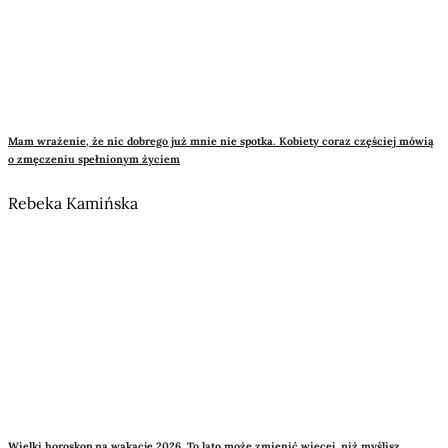
Mam wrażenie, że nic dobrego już mnie nie spotka. Kobiety coraz częściej mówią
o zmęczeniu spełnionym życiem
Rebeka Kamińska
Wielki horoskop na wakacje 2026. To lato może zmienić więcej, niż myślisz