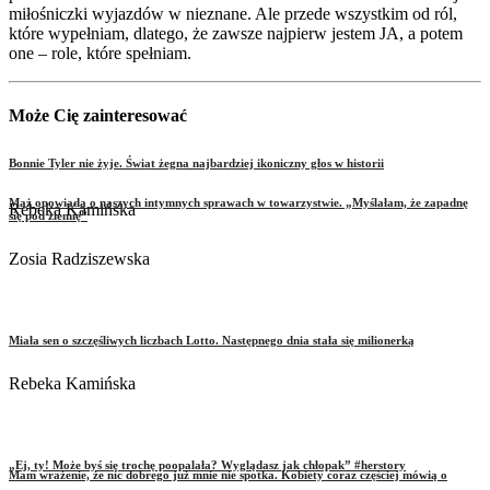
miłośniczki wyjazdów w nieznane. Ale przede wszystkim od ról,
które wypełniam, dlatego, że zawsze najpierw jestem JA, a potem
one – role, które spełniam.
Może Cię zainteresować
Bonnie Tyler nie żyje. Świat żegna najbardziej ikoniczny głos w historii
Mąż opowiada o naszych intymnych sprawach w towarzystwie. „Myślałam, że zapadnę
Rebeka Kamińska
się pod ziemię”
Zosia Radziszewska
Miała sen o szczęśliwych liczbach Lotto. Następnego dnia stała się milionerką
Rebeka Kamińska
„Ej, ty! Może byś się trochę poopalała? Wyglądasz jak chłopak” #herstory
Mam wrażenie, że nic dobrego już mnie nie spotka. Kobiety coraz częściej mówią o