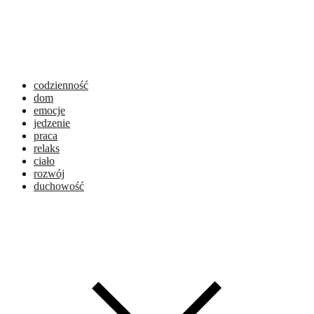
codzienność
dom
emocje
jedzenie
praca
relaks
ciało
rozwój
duchowość