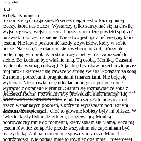
przypadek
0
0
Rebeka Kamińska
Staram się żyć magicznie. Przecież magia jest w każdej małej
rzeczy, która nas otacza. Wystarczy tylko zatrzymać się na chwilę,
wyjść z głowy, wejść do serca i przez zamknięte powieki spojrzeć
na świat. Spojrzeć na siebie. Nie łatwo jest ujarzmić energię, którą
jestem. Nie łatwo poskromić każdy z żywiołów, który w sobie
noszę. Na szczęście otaczam się z wyboru ludźmi, którzy nie
podejmują tych prób. A ja staram się z pełnych sił zapraszać do
siebie. Bo kocham być właśnie mną. Tą osobą. Moniką. Czasami
bycie sobą wymaga odwagi. A ja chcę bez obaw przechodzić przez
mój mrok i kierować się zawsze w stronę światła. Podążam za sobą.
Za moimi potrzebami, pragnieniami i marzeniami. Nie boję się
wybierać. Nie obawiam się oddalać od tego co próbuje mnie
wytrącać z obranego kierunku. Staram się rozmawiać ze sobą z
OBE (Out-of-Body Experience) – czym jest doświadczenie świadomego wyjścia z ciała i
przestrzeni serca. Pozwalam, aby prowadziła mnie intuicja. Idę
dlaczego od lat fascynuje naukowców?
przez świat z wartościami, które miałam szczęście otrzymać od
trzech wspaniałych pokoleń, z którymi wyrastałam pod jednym
dachem. Kompletnych, choć to głównie kobiety były mi bliższe. W
Zosia Radziszewska
świecie, kiedy byłam dzieckiem, dojrzewającą Moniką i
poprowadziły mnie do momentu, kiedy stałam się Mamą. Poza nią
jestem również żoną. Ale przede wszystkim nie zapominam być
marzycielką. Ani na moment nie spuszczam z oczu Moniki –
podróżniczki. Nie oddala mnie to również ode mnie – rowerowej