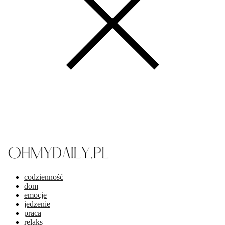
codzienność
dom
emocje
jedzenie
praca
relaks