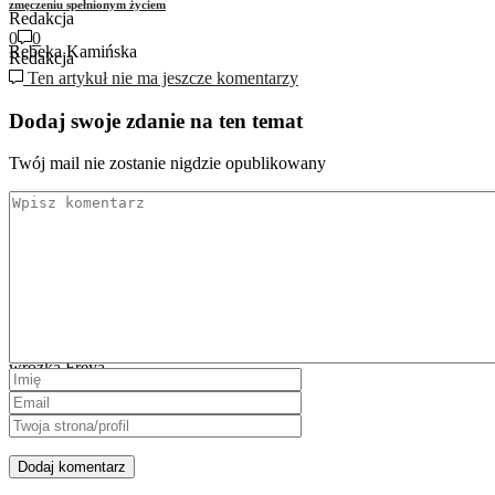
zmęczeniu spełnionym życiem
Redakcja
0
0
Rebeka Kamińska
Redakcja
Ten artykuł nie ma jeszcze komentarzy
Dodaj swoje zdanie na ten temat
Twój mail nie zostanie nigdzie opublikowany
Wielki horoskop na wakacje 2026. To lato może zmienić więcej, niż myślisz
wróżka Freya