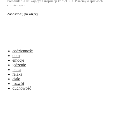
Poradnik dla szukających inspiracji kobiet 30+. Piszemy o sprawach
codziennych.
Zaobserwuj po więcej
codzienność
dom
emocje
jedzenie
praca
relaks
ciało
rozwój
duchowość