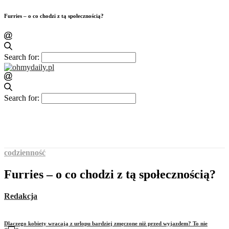
Furries – o co chodzi z tą społecznością?
Search for:
Search for:
codzienność
Furries – o co chodzi z tą społecznością?
Redakcja
Dlaczego kobiety wracają z urlopu bardziej zmęczone niż przed wyjazdem? To nie