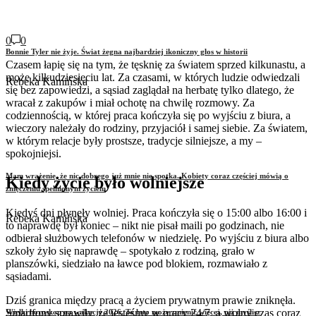
0
0
Bonnie Tyler nie żyje. Świat żegna najbardziej ikoniczny głos w historii
Czasem łapię się na tym, że tęsknię za światem sprzed kilkunastu, a
może kilkudziesięciu lat. Za czasami, w których ludzie odwiedzali
Rebeka Kamińska
się bez zapowiedzi, a sąsiad zaglądał na herbatę tylko dlatego, że
wracał z zakupów i miał ochotę na chwilę rozmowy. Za
codziennością, w której praca kończyła się po wyjściu z biura, a
wieczory należały do rodziny, przyjaciół i samej siebie. Za światem,
w którym relacje były prostsze, tradycje silniejsze, a my –
spokojniejsi.
Mam wrażenie, że nic dobrego już mnie nie spotka. Kobiety coraz częściej mówią o
Kiedy życie było wolniejsze
zmęczeniu spełnionym życiem
Kiedyś dni płynęły wolniej. Praca kończyła się o 15:00 albo 16:00 i
Rebeka Kamińska
to naprawdę był koniec – nikt nie pisał maili po godzinach, nie
odbierał służbowych telefonów w niedzielę. Po wyjściu z biura albo
szkoły żyło się naprawdę – spotykało z rodziną, grało w
planszówki, siedziało na ławce pod blokiem, rozmawiało z
sąsiadami.
Dziś granica między pracą a życiem prywatnym prawie zniknęła.
Smartfony sprawiły, że jesteśmy w pracy 24/7, a wolny czas coraz
Wielki horoskop na wakacje 2026. To lato może zmienić więcej, niż myślisz