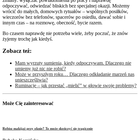
zmiany: wyłączać powiadomienia po pracy i naprawdę
odpoczywać, odwiedzać bliskich bez specjalnej okazji. Możemy
wrócić do małych, domowych rytuałów – wspólnych posiłków,
wieczorów bez telefonów, spacerów po osiedlu, dawać sobie i
innym czas – na rozmowę, obecność, bycie razem.
Bo czasem naprawdę nie potrzeba wiele, żeby poczuć, że znów
żyjemy trochę jak kiedyś.
Zobacz też:
Mam wyrzuty sumienia, kiedy odpoczywam. Dlaczego nie
umiemy już nic nie robić?
Może w przyszłym roku… Dlaczego odkładanie marzeń nas
unieszczęśliwia?
Ruminacje – jak przestać „mielić” w głowie swoje problemy?
Może Cię zainteresować
Robisz makijaż przy oknie? To może skończyć się tragicznie