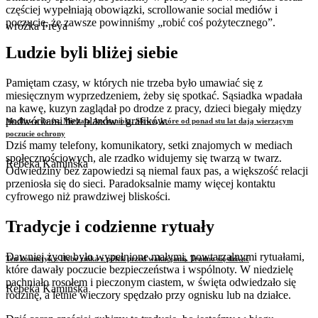
częściej wypełniają obowiązki, scrollowanie social mediów i
poczucie, że zawsze powinniśmy „robić coś pożytecznego”.
wróżka Freya
Ludzie byli bliżej siebie
Pamiętam czasy, w których nie trzeba było umawiać się z
miesięcznym wyprzedzeniem, żeby się spotkać. Sąsiadka wpadała
na kawę, kuzyn zaglądał po drodze z pracy, dzieci biegały między
podwórkami bez planów i grafików.
Modlitwa do św. Michała Archanioła. Słowa, które od ponad stu lat dają wierzącym
poczucie ochrony
Dziś mamy telefony, komunikatory, setki znajomych w mediach
społecznościowych, ale rzadko widujemy się twarzą w twarz.
Rebeka Kamińska
Odwiedziny bez zapowiedzi są niemal faux pas, a większość relacji
przeniosła się do sieci. Paradoksalnie mamy więcej kontaktu
cyfrowego niż prawdziwej bliskości.
Tradycje i codzienne rytuały
Dawniej życie było wypełnione małymi, powtarzalnymi rytuałami,
Ten kosmetyk z Hebe znika z półek przed wakacjami. Trudno się dziwić
które dawały poczucie bezpieczeństwa i wspólnoty. W niedzielę
pachniało rosołem i pieczonym ciastem, w święta odwiedzało się
Rebeka Kamińska
rodzinę, a letnie wieczory spędzało przy ognisku lub na działce.