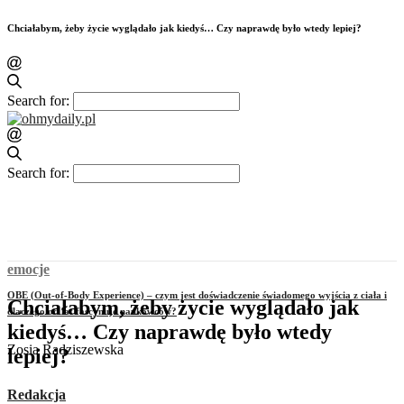
Chciałabym, żeby życie wyglądało jak kiedyś… Czy naprawdę było wtedy lepiej?
Search for:
Search for:
emocje
OBE (Out-of-Body Experience) – czym jest doświadczenie świadomego wyjścia z ciała i
Chciałabym, żeby życie wyglądało jak
dlaczego od lat fascynuje naukowców?
kiedyś… Czy naprawdę było wtedy
Zosia Radziszewska
lepiej?
Redakcja