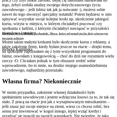
pracy czy zbyt niskie zarobki. Będę cię natomiast namawiała do
tego, żebyś zrobiła analizę swojego dotychczasowego życia
zawodowego – jeśli lubisz tak jak ja notwanie :), możesz sobie
nawet do tego stworzyć specjalny notatnik! Potem będziesz w nim
spisywać wszystkie swoje kolejne kroki np. ukończenie jakiegoś
kursu, wizyta w miejscu, w którym chciałabyś pracować czy
spotkania z ludźmi, z którymi chciałabyś nawiązać w przyszłości
zawodowe kontakty.
Modlitwa do św. Michała Archanioła. Słowa, które od ponad stu lat dają wierzącym
poczucie ochrony
Moimi takim małymi krokami było skończenie kursu z reklamy, a
także założenie firmy, kiedy byłam jeszcze na etacie – dzięki temu,
Rebeka Kamińska
na spokojnie zapoznałam się z tymi wszystkimi programami do
faktur, oswoiłam z księgowością – choć do dziś nie rozumiem wielu
rzeczy :O. Chciałam jednak w tym obszarze zrobić sobie
wprowadzenie, bo to mnie, na drodze mojego usamodzielnienia
zawodowego, najbardziej przerażało.
Własna firma? Niekoniecznie
W moim przypadku, założenie własnej działalności było
spełnieniem zawodowym i jestem wdzięczna losowi za to, że tak się
stało. Z pracą na etacie jest jak z wynajmowanym mieszkaniem –
jeśli znasz już swoje miejsce na ziemi, wiesz co chcesz robić, bez
sensu jest inwestować w kogoś innego, lepiej wziąć kredyt i
urządzać się powoli na swoich warunkach. Nie twierdzę, że taka