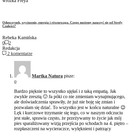
wróżka Freya
Odpoczynek, wyciszenie, energia i równowaga. Czego możemy nauczyć się od Strefy
Czułości?
Rebeka Kamińska
0
2
Redakcja
2 komentarze
Martka Natura
pisze:
o
Bardzo pięknie to wszystko ujęłaś i z taką empatią. Jak
zwykle zresztą 🙂 Ja póki co nie zmieniam wynajmującego,
ale doświadczenia sprawiły, że już nie boję się zmian i
pozwalam się dziać. To wszystko jest w końcu naturalne 😉
Lęk i kurczowe trzymanie się tego, co w naszym odczuciu
jest stałe, sprawia często, że przeżywamy to życie jak mój
pies sparaliżowany wizją przejścia po schodach na 4. piętro –
rozpłaszczeni na wycieraczce, wylęknieni i patrzący