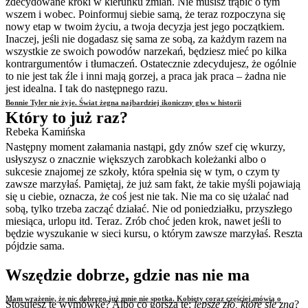
zdecydowane kroki w kierunku zmian. Nie musisz trąbić o tym
wszem i wobec. Poinformuj siebie samą, że teraz rozpoczyna się
nowy etap w twoim życiu, a twoja decyzja jest jego początkiem.
Inaczej, jeśli nie dogadasz się sama ze sobą, za każdym razem na
wszystkie ze swoich powodów narzekań, będziesz mieć po kilka
kontrargumentów i tłumaczeń. Ostatecznie zdecydujesz, że ogólnie
to nie jest tak źle i inni mają gorzej, a praca jak praca – żadna nie
jest idealna. I tak do następnego razu.
Bonnie Tyler nie żyje. Świat żegna najbardziej ikoniczny głos w historii
Który to już raz?
Rebeka Kamińska
Następny moment załamania nastąpi, gdy znów szef cię wkurzy,
usłyszysz o znacznie większych zarobkach koleżanki albo o
sukcesie znajomej ze szkoły, która spełnia się w tym, o czym ty
zawsze marzyłaś. Pamiętaj, że już sam fakt, że takie myśli pojawiają
się u ciebie, oznacza, że coś jest nie tak. Nie ma co się użalać nad
sobą, tylko trzeba zacząć działać. Nie od poniedziałku, przyszłego
miesiąca, urlopu itd. Teraz. Zrób choć jeden krok, nawet jeśli to
będzie wyszukanie w sieci kursu, o którym zawsze marzyłaś. Reszta
pójdzie sama.
Wszędzie dobrze, gdzie nas nie ma
Mam wrażenie, że nic dobrego już mnie nie spotka. Kobiety coraz częściej mówią o
Stosujesz tę wymówkę? Albo co gorsza tę:
lepsze zło, które się zna
?