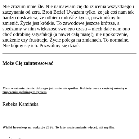
Nie zrozum mnie źle. Nie namawiam cię do rzucenia wszystkiego i
zaczynania od zera. Broń Boże! Uważam tylko, że jak coś nam tak
bardzo doskwiera, że odbiera radość z życia, powinniśmy to
zmienić. Życie jest krótkie. To zawodowe jeszcze krótsze, a
spędzamy w nim większość swojego czasu – niech daje nam ono
choć odrobinę satysfakcji (a nawet całą masę!), nie upokorzenie,
znużenie czy frustracje. Życie polega na zmianach. To normalne.
Nie bójmy się ich. Pozwólmy się dziać.
Może Cię zainteresować
Mam wrażenie, że nic dobrego już mnie nie spotka. Kobiety coraz częściej mówią o
zmęczeniu spełnionym życiem
Rebeka Kamińska
Wielki horoskop na wakacje 2026. To lato może zmienić więcej, niż myślisz