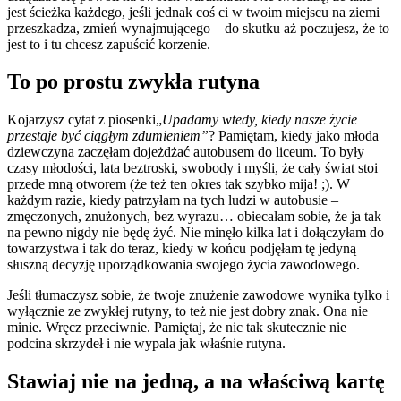
jest ścieżka każdego, jeśli jednak coś ci w twoim miejscu na ziemi
przeszkadza, zmień wynajmującego – do skutku aż poczujesz, że to
jest to i tu chcesz zapuścić korzenie.
To po prostu zwykła rutyna
Kojarzysz cytat z piosenki„
Upadamy wtedy, kiedy nasze życie
przestaje być ciągłym zdumieniem”
? Pamiętam, kiedy jako młoda
dziewczyna zaczęłam dojeżdżać autobusem do liceum. To były
czasy młodości, lata beztroski, swobody i myśli, że cały świat stoi
przede mną otworem (że też ten okres tak szybko mija! ;). W
każdym razie, kiedy patrzyłam na tych ludzi w autobusie –
zmęczonych, znużonych, bez wyrazu… obiecałam sobie, że ja tak
na pewno nigdy nie będę żyć. Nie minęło kilka lat i dołączyłam do
towarzystwa i tak do teraz, kiedy w końcu podjęłam tę jedyną
słuszną decyzję uporządkowania swojego życia zawodowego.
Jeśli tłumaczysz sobie, że twoje znużenie zawodowe wynika tylko i
wyłącznie ze zwykłej rutyny, to też nie jest dobry znak. Ona nie
minie. Wręcz przeciwnie. Pamiętaj, że nic tak skutecznie nie
podcina skrzydeł i nie wypala jak właśnie rutyna.
Stawiaj nie na jedną, a na właściwą kartę