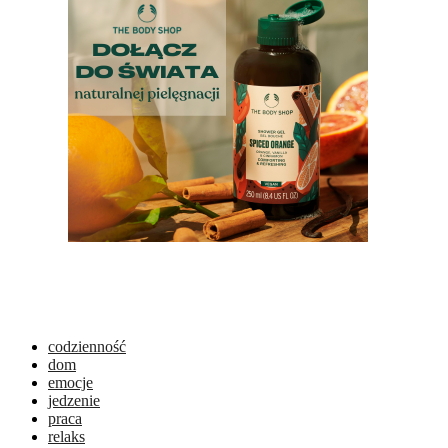
codzienność
dom
emocje
jedzenie
praca
relaks