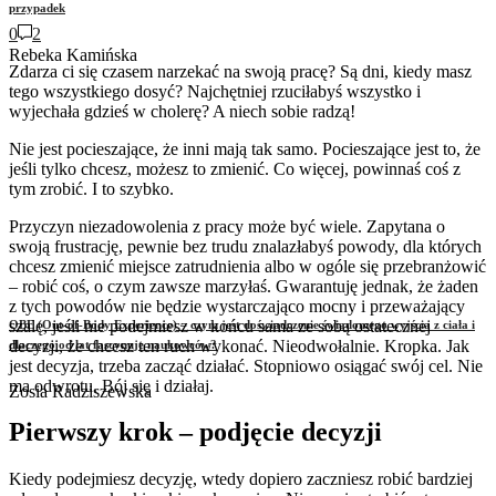
przypadek
0
2
Rebeka Kamińska
Zdarza ci się czasem narzekać na swoją pracę? Są dni, kiedy masz
tego wszystkiego dosyć? Najchętniej rzuciłabyś wszystko i
wyjechała gdzieś w cholerę? A niech sobie radzą!
Nie jest pocieszające, że inni mają tak samo. Pocieszające jest to, że
jeśli tylko chcesz, możesz to zmienić. Co więcej, powinnaś coś z
tym zrobić. I to szybko.
Przyczyn niezadowolenia z pracy może być wiele. Zapytana o
swoją frustrację, pewnie bez trudu znalazłabyś powody, dla których
chcesz zmienić miejsce zatrudnienia albo w ogóle się przebranżowić
– robić coś, o czym zawsze marzyłaś. Gwarantuję jednak, że żaden
z tych powodów nie będzie wystarczająco mocny i przeważający
szalę, jeśli nie podejmiesz w końcu sama ze sobą ostatecznej
OBE (Out-of-Body Experience) – czym jest doświadczenie świadomego wyjścia z ciała i
decyzji, że chcesz ten ruch wykonać. Nieodwołalnie. Kropka. Jak
dlaczego od lat fascynuje naukowców?
jest decyzja, trzeba zacząć działać. Stopniowo osiągać swój cel. Nie
ma odwrotu. Bój się i działaj.
Zosia Radziszewska
Pierwszy krok – podjęcie decyzji
Kiedy podejmiesz decyzję, wtedy dopiero zaczniesz robić bardziej