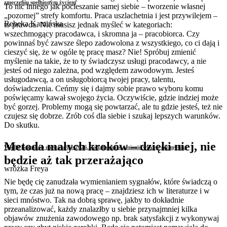
zmęczeniu spełnionym życiem
To nic innego jak pocieszanie samej siebie – tworzenie własnej
„pozornej” strefy komfortu. Praca uszlachetnia i jest przywilejem –
Rebeka Kamińska
to prawda. Nie musisz jednak myśleć w kategoriach:
wszechmogący pracodawca, i skromna ja – pracobiorca. Czy
powinnaś być zawsze ślepo zadowolona z wszystkiego, co ci dają i
cieszyć się, że w ogóle tę pracę masz? Nie! Spróbuj zmienić
myślenie na takie, że to ty świadczysz usługi pracodawcy, a nie
jesteś od niego zależna, pod względem zawodowym. Jesteś
usługodawcą, a on usługobiorcą twojej pracy, talentu,
doświadczenia. Ceńmy się i dajmy sobie prawo wyboru komu
poświęcamy kawał swojego życia. Oczywiście, gdzie indziej może
być gorzej. Problemy mogą się powtarzać, ale tu gdzie jesteś, też nie
czujesz się dobrze. Zrób coś dla siebie i szukaj lepszych warunków.
Do skutku.
Metoda małych kroków – dzięki niej, nie
Wielki horoskop na wakacje 2026. To lato może zmienić więcej, niż myślisz
będzie aż tak przerażająco
wróżka Freya
Nie będę cię zanudzała wymienianiem sygnałów, które świadczą o
tym, że czas już na nową pracę – znajdziesz ich w literaturze i w
sieci mnóstwo. Tak na dobrą sprawę, jakby to dokładnie
przeanalizować, każdy znalazłby u siebie przynajmniej kilka
objawów znużenia zawodowego np. brak satysfakcji z wykonywaj