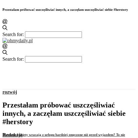
Przestałam próbować uszczęśliwiać innych, a zaczęłam uszczęśliwiać siebie #herstory
Search for:
Search for:
rozwój
Przestałam próbować uszczęśliwiać
innych, a zaczęłam uszczęśliwiać siebie
#herstory
Redakcja
Dlaczego kobiety wracają z urlopu bardziej zmęczone niż przed wyjazdem? To nie