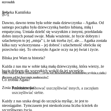
przypadek
Rebeka Kamińska
0
1
Dawno, dawno temu była sobie mała dziewczynka – Agatka. Od
samego początku była dziewczynką bardzo lubianą, miłą i
empatyczną. Umiała dzielić się wszystkim z innymi, przekładała
dobro innych ponad swoje. Miała wrażenie, że bycie dobrym i
szlachetnym to jej „misja” i, że tak trzeba żyć, ale… Agatka została
kilka razy wykorzystana – jej dobroć i szlachetność obróciła się
przeciwko niej. To otworzyło Agacie oczy na jej świat i życie.
Bliska jest Wam ta historia?
Każda z nas ma w sobie taką małą dziewczynkę, która wierzy, że
bycie dobrym dla wszystkich wokół da jej szczęście.
OBE (Out-of-Body Experience) – czym jest doświadczenie świadomego wyjścia z ciała i
dlaczego od lat fascynuje naukowców?
Co zrobiła Agata?
Zosia Radziszewska
Przestałam próbować uszczęśliwiać innych, a zaczęłam
uszczęśliwiać siebie.
Każdy z nas szuka drogi do szczęścia myśląc, że jest to
nieosiągalne. Tymczasem jest nieskończona liczba ścieżek do
szczęśliwego życia.