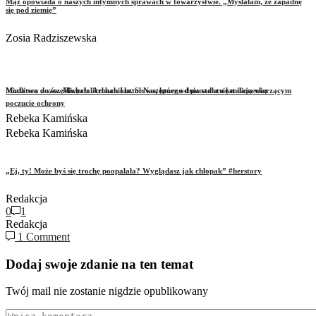
Mąż opowiada o naszych intymnych sprawach w towarzystwie. „Myślałam, że zapadnę
się pod ziemię”
Zosia Radziszewska
Miała sen o szczęśliwych liczbach Lotto. Następnego dnia stała się milionerką
Modlitwa do św. Michała Archanioła. Słowa, które od ponad stu lat dają wierzącym
poczucie ochrony
Rebeka Kamińska
Rebeka Kamińska
„Ej, ty! Może byś się trochę poopalała? Wyglądasz jak chłopak” #herstory
Redakcja
0
1
Redakcja
1 Comment
Dodaj swoje zdanie na ten temat
Twój mail nie zostanie nigdzie opublikowany