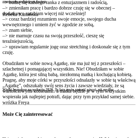
zmęczeniu spełnionym życiem
–> budzę się każdego ranka z entuzjazmem i radością,
–> zmieniłam pracę i bardzo dobrze czuję się w obecnej –
dodatkowo zarabiam więcej niż wcześniej!
Rebeka Kamińska
–> coraz bardziej rozumiem swoje emocje, swojego ducha
wewnętrznego i umiem żyć w zgodzie ze sobą,
–> znam siebie,
–> nie marnuje czasu na swoją przeszłość, cieszę się
teraźniejszością,
–> uprawiam regularnie jogę oraz stretching i doskonale się z tym
czuję.
Obudziłam w sobie nową Agatkę, nie ma już tej z przeszłości –
szlachetnej i pomagającej wszystkim. Nie! Obudziłam w sobie
Agatkę, która jest silną babą, niezłomną matką i kochającą kobietą.
Pragnę, aby moje córki w przyszłości odnalazły w sobie tą właściwą
„Agatkę”, odszukały swój sens życia i zawsze wiedziały, że są
Wielki horoskop na wakacje 2026. To lato może zmienić więcej, niż myślisz
wartościowymi kobietami.. a matka będzie je w tym wszystkim
wspierała jak najlepiej potrafi, dając przy tym przykład samej siebie.
wróżka Freya
Może Cię zainteresować