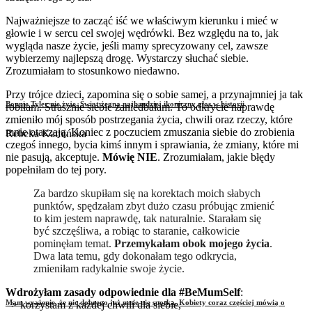
Najważniejsze to zacząć iść we właściwym kierunku i mieć w
głowie i w sercu cel swojej wędrówki. Bez względu na to, jak
wygląda nasze życie, jeśli mamy sprecyzowany cel, zawsze
wybierzemy najlepszą drogę. Wystarczy słuchać siebie.
Zrozumiałam to stosunkowo niedawno.
Przy trójce dzieci, zapomina się o sobie samej, a przynajmniej ja tak
Bonnie Tyler nie żyje. Świat żegna najbardziej ikoniczny głos w historii
robiłam. Strasznie siebie zaniedbałam. To odkrycie naprawdę
zmieniło mój sposób postrzegania życia, chwili oraz rzeczy, które
mnie otaczają. Koniec z poczuciem zmuszania siebie do zrobienia
Rebeka Kamińska
czegoś innego, bycia kimś innym i sprawiania, że zmiany, które mi
nie pasują, akceptuje.
Mówię NIE
. Zrozumiałam, jakie błędy
popełniłam do tej pory.
Za bardzo skupiłam się na korektach moich słabych
punktów, spędzałam zbyt dużo czasu próbując zmienić
to kim jestem naprawdę, tak naturalnie. Starałam się
być szczęśliwa, a robiąc to staranie, całkowicie
pominęłam temat.
Przemykałam obok mojego życia
.
Dwa lata temu, gdy dokonałam tego odkrycia,
zmieniłam radykalnie swoje życie.
Wdrożyłam zasady odpowiednie dla #BeMumSelf
:
Mam wrażenie, że nic dobrego już mnie nie spotka. Kobiety coraz częściej mówią o
–> korzystam z każdej chwili dla siebie,