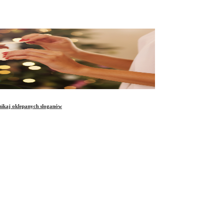
unikaj oklepanych sloganów