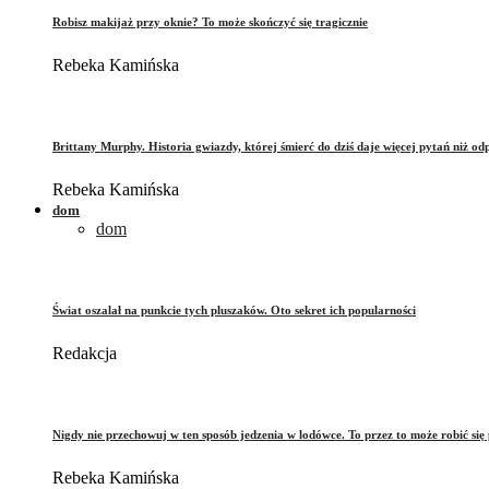
Robisz makijaż przy oknie? To może skończyć się tragicznie
Rebeka Kamińska
Brittany Murphy. Historia gwiazdy, której śmierć do dziś daje więcej pytań niż od
Rebeka Kamińska
dom
dom
Świat oszalał na punkcie tych pluszaków. Oto sekret ich popularności
Redakcja
Nigdy nie przechowuj w ten sposób jedzenia w lodówce. To przez to może robić się 
Rebeka Kamińska