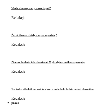
Woda z brzozy – czy warto ją pić?
Redakcja
Żurek i barszcz biały – czym się różnią?
Redakcja
Zimowa herbata jak z kawiarni. Wybrałyśmy najlepsze przepisy
Redakcja
Ten jeden składnik sprawi, że gorąca czekolada będzie gęsta i aksamitna
Redakcja
praca