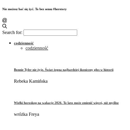
Nie możesz bać się żyć. To bez sensu #herstory
Search for:
codzienność
codzienność
Bonnie Tyler nie żyje. Świat żegna najbardziej ikoniczny głos w historii
Rebeka Kamińska
Wielki horoskop na wakacje 2026. To lato może zmienić więcej, niż myślisz
wróżka Freya