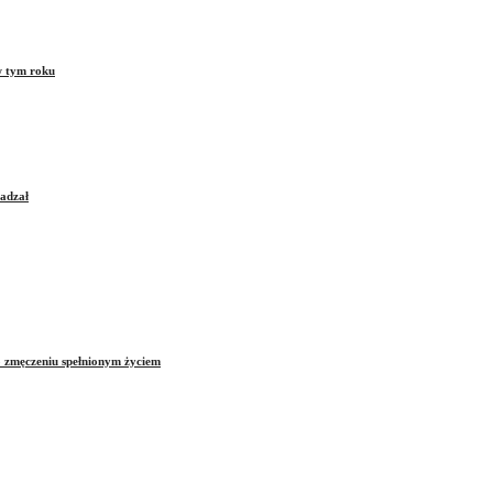
w tym roku
sadzał
o zmęczeniu spełnionym życiem