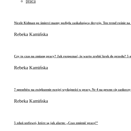
praca
Nicole Kidman po śmierci mamy podjęła zaskakującą decyzję. Ten trend rośnie na 
Rebeka Kamińska
Czy to czas na zmianę pracy? Jak rozpoznać, że warto zrobić krok do przodu? 5 o
Rebeka Kamińska
7 sposobów na zwiększenie swojej wydajności w pracy. Nr 4 na pewno cię zaskoczy
Rebeka Kamińska
5 zdań szefowej, które są jak alarm: „Czas zmienić pracę!”