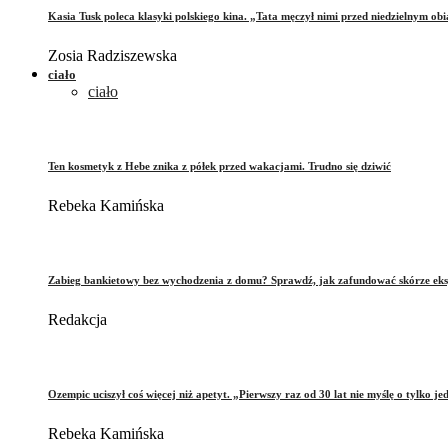
Kasia Tusk poleca klasyki polskiego kina. „Tata męczył nimi przed niedzielnym ob
Zosia Radziszewska
ciało
ciało
Ten kosmetyk z Hebe znika z półek przed wakacjami. Trudno się dziwić
Rebeka Kamińska
Zabieg bankietowy bez wychodzenia z domu? Sprawdź, jak zafundować skórze eks
Redakcja
Ozempic uciszył coś więcej niż apetyt. „Pierwszy raz od 30 lat nie myślę o tylko je
Rebeka Kamińska