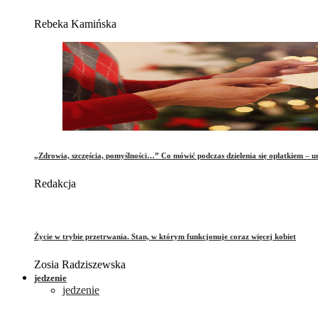
Rebeka Kamińska
„Zdrowia, szczęścia, pomyślności…” Co mówić podczas dzielenia się opłatkiem – 
Redakcja
Życie w trybie przetrwania. Stan, w którym funkcjonuje coraz więcej kobiet
Zosia Radziszewska
jedzenie
jedzenie