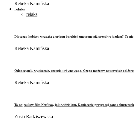
Rebeka Kamińska
relaks
relaks
Dlaczego kobiety wracają z urlopu bardziej zmęczone niż przed wyjazdem? To ni
Rebeka Kamińska
Odpoczynek, wyciszenie, energia i równowaga. Czego możemy nauczyć się od Stre
Rebeka Kamińska
To najczulszy film Netflixa, jaki widziałam. Koniecznie przygotuj zapas chusteczek
Zosia Radziszewska