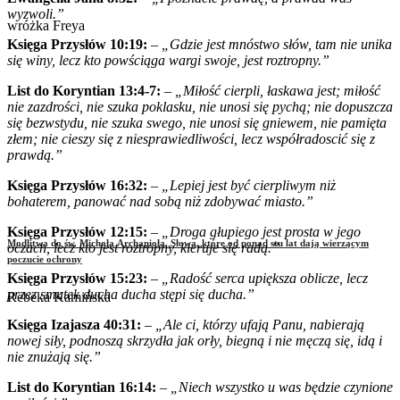
wyzwoli.”
wróżka Freya
Księga Przysłów 10:19:
–
„Gdzie jest mnóstwo słów, tam nie unika
się winy, lecz kto powściąga wargi swoje, jest roztropny.”
List do Koryntian 13:4-7:
–
„Miłość cierpli, łaskawa jest; miłość
nie zazdrości, nie szuka poklasku, nie unosi się pychą; nie dopuszcza
się bezwstydu, nie szuka swego, nie unosi się gniewem, nie pamięta
złem; nie cieszy się z niesprawiedliwości, lecz współradoscić się z
prawdą.”
Księga Przysłów 16:32:
–
„Lepiej jest być cierpliwym niż
bohaterem, panować nad sobą niż zdobywać miasto.”
Księga Przysłów 12:15:
–
„Droga głupiego jest prosta w jego
Modlitwa do św. Michała Archanioła. Słowa, które od ponad stu lat dają wierzącym
oczach, lecz kto jest roztropny, kieruje się radą.”
poczucie ochrony
Księga Przysłów 15:23:
–
„Radość serca upiększa oblicze, lecz
przez smutek ducha ducha stępi się ducha.”
Rebeka Kamińska
Księga Izajasza 40:31:
–
„Ale ci, którzy ufają Panu, nabierają
nowej siły, podnoszą skrzydła jak orły, biegną i nie męczą się, idą i
nie znużają się.”
List do Koryntian 16:14:
–
„Niech wszystko u was będzie czynione