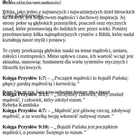
0
0
dlaczego od lat fascynuje naukowców?
Biblia, jako jedno z najstarszych i najważniejszych dzieł literackich
Zosia Radziszewska
na świecie, jest bogactwem mądrości i duchowej inspiracji. Jej
strony pełne są głębokich przemyśleń, pouczeń oraz etycznych
zasad, które przemawiają do ludzkich serc przez wieki. Poniżej
przedstawiamy kilka najmądrzejszych cytatów z Biblii, które nadal
kształtują nasze myśli i postawy.
Te cytaty przekazują głębokie nauki na temat mądrości, umiaru,
miłości i roztropności. Mimo upływu czasu, ich wartość wciąż jest
aktualna, stanowiąc fundament dla wielu systemów etycznych i
filozofii życiowych.
Księga Przysłów 1:7:
–
„Początek mądrości to bojaźń Pańska;
głupcy gardzą mądrością i karnością.”
Bonnie Tyler nie żyje. Świat żegna najbardziej ikoniczny głos w historii
Księga Przysłów 3:13:
–
„Szczęśliwy człowiek, który znalazł
mądrość, i człowiek, który zdobył rozum.”
Rebeka Kamińska
Księga Przysłów 4:7:
–
„Mądrość jest główną rzeczą, zdobywaj
mądrość, a za wszelką twoją własność nabywaj rozum.”
Księga Przysłów 9:10:
–
„Bojaźń Pańska jest początkiem
mądrości, a poznanie Świętego to rozum.”