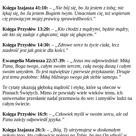
Księga Izajasza 41:10:
–
„Nie bój się, bo Ja jestem z tobą; nie
lękaj się, bo Ja jestem Bogiem twym. Umacniam cię, też wspieram
cię prawiącym mojej prawicą sprawiedliwości.”
Księga Przysłów 13:20:
–
„Kto chodzi z mądrymi, będzie mądry,
ale kto się zadaje z głupcami, staje się głupcem.”
Księga Przysłów 14:30:
–
„Zdrowe serce to życie ciała, lecz
zazdrość jest jak gnicie dla kości.”
Ewangelia Mateusza 22:37-39:
–
„Jezus mu odpowiedział: Miłuj
Pana, Boga twego, całym swoim sercem, całą swoją duszą i całym
swoim umysłem. To jest największe i pierwsze przykazanie. Drugie
jest temu podobne: Miłuj bliźniego swego jak siebie samego.”
Te cytaty ukazują głęboką mądrość i etykę, które są obecne w
Pismach Świętych. Mimo że powstały wiele wieków temu, ich
uniwersalne przesłanie nadal przemawia do serc i umysłów ludzi na
całym świecie.
Księga Przysłów 16:9:
–
„Człowiek myśli w swoim sercu, ale od
Pana zależy odpowiedź języka.”
Księga Izajasza 26:3:
–
„Bóg, Ty utrzymujesz w doskonałym
pokoju tego, kto całkowicie polega na Tobie, bo ma On ufność w