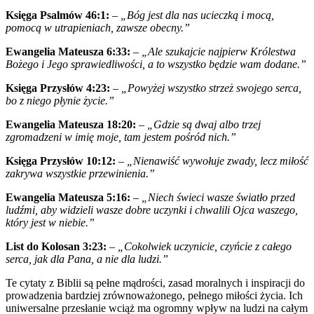
Księga Psalmów 46:1:
–
„Bóg jest dla nas ucieczką i mocą,
pomocą w utrapieniach, zawsze obecny.”
Ewangelia Mateusza 6:33:
–
„Ale szukajcie najpierw Królestwa
Bożego i Jego sprawiedliwości, a to wszystko będzie wam dodane.”
Księga Przysłów 4:23:
–
„Powyżej wszystko strzeż swojego serca,
bo z niego płynie życie.”
Ewangelia Mateusza 18:20:
–
„Gdzie są dwaj albo trzej
zgromadzeni w imię moje, tam jestem pośród nich.”
Księga Przysłów 10:12:
–
„Nienawiść wywołuje zwady, lecz miłość
zakrywa wszystkie przewinienia.”
Ewangelia Mateusza 5:16:
–
„Niech świeci wasze światło przed
ludźmi, aby widzieli wasze dobre uczynki i chwalili Ojca waszego,
który jest w niebie.”
List do Kolosan 3:23:
–
„Cokolwiek uczynicie, czyńcie z całego
serca, jak dla Pana, a nie dla ludzi.”
Te cytaty z Biblii są pełne mądrości, zasad moralnych i inspiracji do
prowadzenia bardziej zrównoważonego, pełnego miłości życia. Ich
uniwersalne przesłanie wciąż ma ogromny wpływ na ludzi na całym