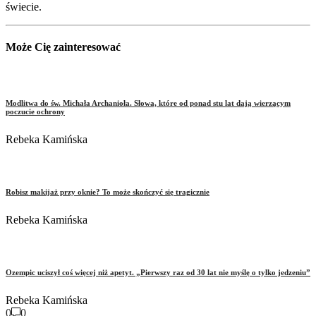
świecie.
Może Cię zainteresować
Modlitwa do św. Michała Archanioła. Słowa, które od ponad stu lat dają wierzącym
poczucie ochrony
Rebeka Kamińska
Robisz makijaż przy oknie? To może skończyć się tragicznie
Rebeka Kamińska
Ozempic uciszył coś więcej niż apetyt. „Pierwszy raz od 30 lat nie myślę o tylko jedzeniu”
Rebeka Kamińska
0
0