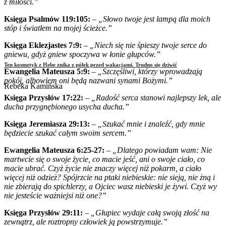
z miłości.”
Księga Psalmów 119:105:
–
„Słowo twoje jest lampą dla moich
stóp i światłem na mojej ścieżce.”
Księga Eklezjastes 7:9:
–
„Niech się nie śpieszy twoje serce do
gniewu, gdyż gniew spoczywa w łonie głupców.”
Ten kosmetyk z Hebe znika z półek przed wakacjami. Trudno się dziwić
Ewangelia Mateusza 5:9:
–
„Szczęśliwi, którzy wprowadzają
pokój, albowiem oni będą nazwani synami Bożymi.”
Rebeka Kamińska
Księga Przysłów 17:22:
–
„Radość serca stanowi najlepszy lek, ale
ducha przygnębionego usycha ducha.”
Księga Jeremiasza 29:13:
–
„Szukać mnie i znaleźć, gdy mnie
będziecie szukać całym swoim sercem.”
Ewangelia Mateusza 6:25-27:
–
„Dlatego powiadam wam: Nie
martwcie się o swoje życie, co macie jeść, ani o swoje ciało, co
macie ubrać. Czyż życie nie znaczy więcej niż pokarm, a ciało
więcej niż odzież? Spójrzcie na ptaki niebieskie: nie sieją, nie żną i
nie zbierają do spichlerzy, a Ojciec wasz niebieski je żywi. Czyż wy
nie jesteście ważniejsi niż one?”
Księga Przysłów 29:11:
–
„Głupiec wydaje całą swoją złość na
zewnątrz, ale roztropny człowiek ją powstrzymuje.”