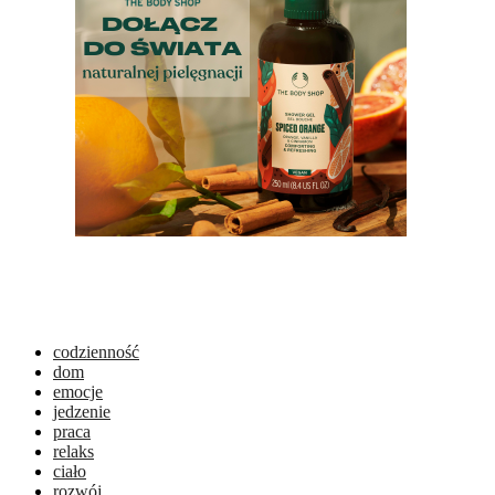
codzienność
dom
emocje
jedzenie
praca
relaks
ciało
rozwój