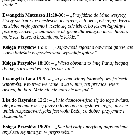
Tobie.”
Ewangelia Mateusza 11:28-30:
–
„Przyjdźcie do Mnie wszyscy,
którzy się trudzicie i jesteście obciążeni, a Ja was pokrzepię. Weźcie
na siebie moje jarzmo i uczcie się ode Mnie, bo jestem łagodny i
pokorny sercem, a znajdziecie ukojenie dla waszych dusz. Jarzmo
moje jest łatwe, a brzemię moje lekkie.”
Księga Przysłów 15:1:
–
„Odpowiedź łagodna odwraca gniew, ale
słowo boleśnie wypowiedziane wywołuje gniew.”
Księga Przysłów 18:10:
–
„Wieża obronna to imię Pana; biegną
do niej sprawiedliwi i są bezpieczni.”
Ewangelia Jana 15:5:
–
„Ja jestem winną latoroślą, wy jesteście
winoroślą. Kto trwa we Mnie, a Ja w nim, ten przynosi wiele
owocu, bo beze Mnie nic nie możecie uczynić.”
List do Rzymian 12:2:
–
„I nie dostosowujcie się do tego świata,
ale przemieniajcie się przez odnawianie umysłu waszego, abyście
umieli rozpoznawać, jaka jest wola Boża, co dobre, przyjemne i
doskonałe.”
Księga Przysłów 19:20:
–
„Słuchaj rady i przyjmuj napomnienie,
abyś stał się mądrym w przyszłości.”