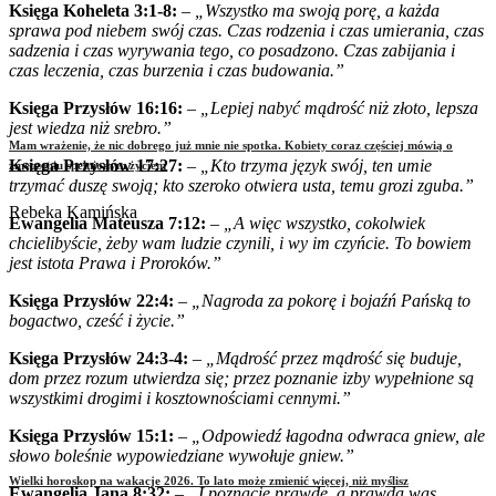
Księga Koheleta 3:1-8:
–
„Wszystko ma swoją porę, a każda
sprawa pod niebem swój czas. Czas rodzenia i czas umierania, czas
sadzenia i czas wyrywania tego, co posadzono. Czas zabijania i
czas leczenia, czas burzenia i czas budowania.”
Księga Przysłów 16:16:
–
„Lepiej nabyć mądrość niż złoto, lepsza
jest wiedza niż srebro.”
Mam wrażenie, że nic dobrego już mnie nie spotka. Kobiety coraz częściej mówią o
Księga Przysłów 17:27:
–
„Kto trzyma język swój, ten umie
zmęczeniu spełnionym życiem
trzymać duszę swoją; kto szeroko otwiera usta, temu grozi zguba.”
Rebeka Kamińska
Ewangelia Mateusza 7:12:
–
„A więc wszystko, cokolwiek
chcielibyście, żeby wam ludzie czynili, i wy im czyńcie. To bowiem
jest istota Prawa i Proroków.”
Księga Przysłów 22:4:
–
„Nagroda za pokorę i bojaźń Pańską to
bogactwo, cześć i życie.”
Księga Przysłów 24:3-4:
–
„Mądrość przez mądrość się buduje,
dom przez rozum utwierdza się; przez poznanie izby wypełnione są
wszystkimi drogimi i kosztownościami cennymi.”
Księga Przysłów 15:1:
–
„Odpowiedź łagodna odwraca gniew, ale
słowo boleśnie wypowiedziane wywołuje gniew.”
Wielki horoskop na wakacje 2026. To lato może zmienić więcej, niż myślisz
Ewangelia Jana 8:32:
–
„I poznacie prawdę, a prawda was