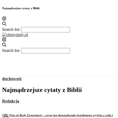
Najmądrzejsze cytaty z Biblii
Search for:
Search for:
duchowość
Najmądrzejsze cytaty z Biblii
Redakcja
OBE (Out-of-Body Experience) – czym jest doświadczenie świadomego wyjścia z ciała i