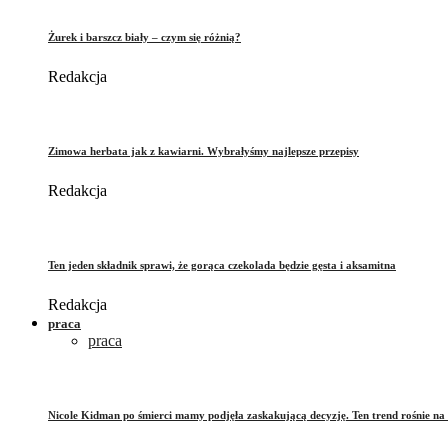
Żurek i barszcz biały – czym się różnią?
Redakcja
Zimowa herbata jak z kawiarni. Wybrałyśmy najlepsze przepisy
Redakcja
Ten jeden składnik sprawi, że gorąca czekolada będzie gęsta i aksamitna
Redakcja
praca
praca
Nicole Kidman po śmierci mamy podjęła zaskakującą decyzję. Ten trend rośnie na 