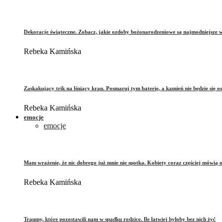
Dekoracje świąteczne. Zobacz, jakie ozdoby bożonarodzeniowe są najmodniejsze 
Rebeka Kamińska
Zaskakujący trik na lśniący kran. Posmaruj tym baterię, a kamień nie będzie się o
Rebeka Kamińska
emocje
emocje
Mam wrażenie, że nic dobrego już mnie nie spotka. Kobiety coraz częściej mówią 
Rebeka Kamińska
Traumy, które pozostawili nam w spadku rodzice. Ile łatwiej byłoby bez nich żyć