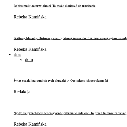
Robisz makijaż przy oknie? To może skończyć się tragicznie
Rebeka Kamińska
Brittany Murphy. Historia gwiazdy, której śmierć do dziś daje więcej pytań niż od
Rebeka Kamińska
dom
dom
Świat oszalał na punkcie tych pluszaków. Oto sekret ich popularności
Redakcja
Nigdy nie przechowuj w ten sposób jedzenia w lodówce. To przez to może robić się 
Rebeka Kamińska