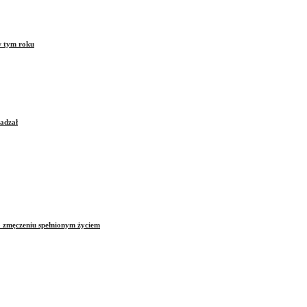
w tym roku
sadzał
o zmęczeniu spełnionym życiem