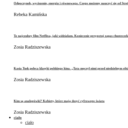
Odpoczynek, wyciszenie, energia i równowaga. Czego możemy nauczyć się od Stre
Rebeka Kamińska
To najczulszy film Netflixa, jaki widziałam. Koniecznie przygotuj zapas chusteczek
Zosia Radziszewska
Kasia Tusk poleca klasyki polskiego kina. „Tata męczył nimi przed niedzielnym ob
Zosia Radziszewska
Kim są analogówki? Kobiety, które mają dosyć cyfrowego świata
Zosia Radziszewska
ciało
ciało