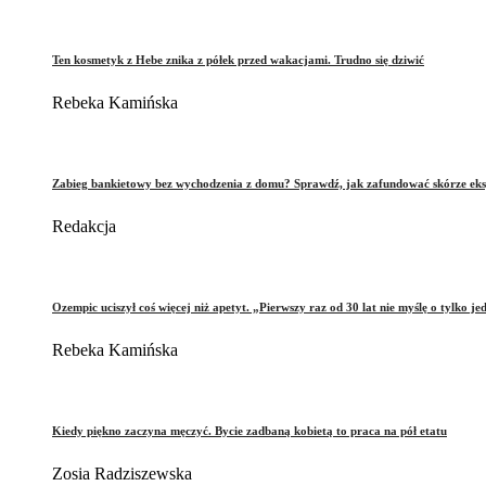
Ten kosmetyk z Hebe znika z półek przed wakacjami. Trudno się dziwić
Rebeka Kamińska
Zabieg bankietowy bez wychodzenia z domu? Sprawdź, jak zafundować skórze eks
Redakcja
Ozempic uciszył coś więcej niż apetyt. „Pierwszy raz od 30 lat nie myślę o tylko je
Rebeka Kamińska
Kiedy piękno zaczyna męczyć. Bycie zadbaną kobietą to praca na pół etatu
Zosia Radziszewska