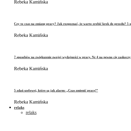
Rebeka Kamińska
Czy to czas na zmianę pracy? Jak rozpoznać, że warto zrobić krok do przodu? 5 o
Rebeka Kamińska
7 sposobów na zwiększenie swojej wydajności w pracy. Nr 4 na pewno cię zaskoczy
Rebeka Kamińska
5 zdań szefowej, które są jak alarm: „Czas zmienić pracę!”
Rebeka Kamińska
relaks
relaks