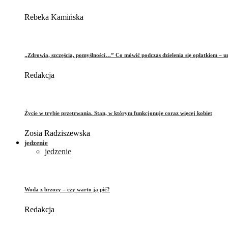
Rebeka Kamińska
„Zdrowia, szczęścia, pomyślności…” Co mówić podczas dzielenia się opłatkiem – 
Redakcja
Życie w trybie przetrwania. Stan, w którym funkcjonuje coraz więcej kobiet
Zosia Radziszewska
jedzenie
jedzenie
Woda z brzozy – czy warto ją pić?
Redakcja