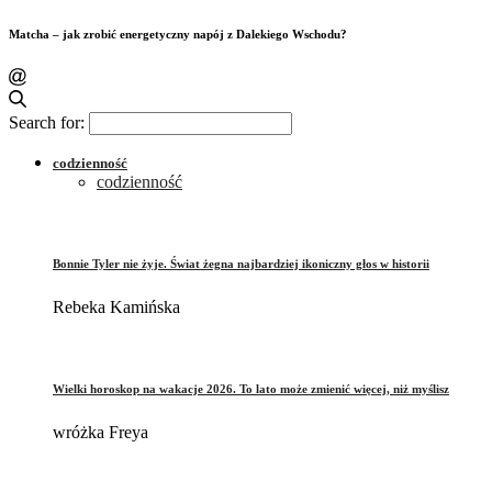
Matcha – jak zrobić energetyczny napój z Dalekiego Wschodu?
Search for:
codzienność
codzienność
Bonnie Tyler nie żyje. Świat żegna najbardziej ikoniczny głos w historii
Rebeka Kamińska
Wielki horoskop na wakacje 2026. To lato może zmienić więcej, niż myślisz
wróżka Freya