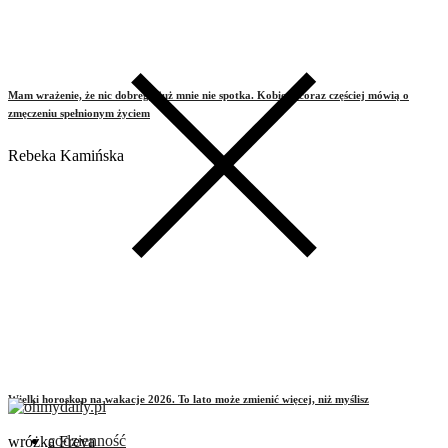
Mam wrażenie, że nic dobrego już mnie nie spotka. Kobiety coraz częściej mówią o
zmęczeniu spełnionym życiem
Rebeka Kamińska
Wielki horoskop na wakacje 2026. To lato może zmienić więcej, niż myślisz
codzienność
wróżka Freya