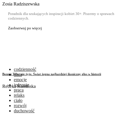
Zosia Radziszewska
Poradnik dla szukających inspiracji kobiet 30+. Piszemy o sprawach
codziennych.
Zaobserwuj po więcej
codzienność
dom
Bonnie Tyler nie żyje. Świat żegna najbardziej ikoniczny głos w historii
emocje
jedzenie
Rebeka Kamińska
praca
relaks
ciało
rozwój
duchowość