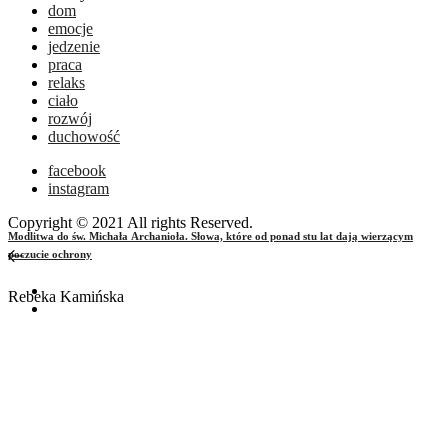
dom
emocje
jedzenie
praca
relaks
ciało
rozwój
duchowość
facebook
instagram
Copyright © 2021 All rights Reserved.
Modlitwa do św. Michała Archanioła. Słowa, które od ponad stu lat dają wierzącym
poczucie ochrony
Rebeka Kamińska