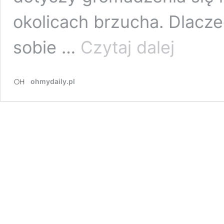
okolicach brzucha. Dlacze
Brzuch
sobie …
Czytaj dalej
stresowy
–
co
ohmydaily.pl
to
takiego?